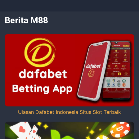
Berita M88
Ulasan Dafabet Indonesia Situs Slot Terbaik