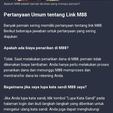
Apakah M88 adalah bandar taruhan yang menipu pemain?
Pertanyaan Umum tentang Link M88
Banyak pemain sering memiliki pertanyaan tentang link M88.
Berikut beberapa jawaban untuk pertanyaan yang sering
diajukan:
Apakah ada biaya penarikan di M88?
Tidak. Saat melakukan penarikan dana di M88, pemain tidak
dikenakan biaya tambahan. Anda hanya perlu melakukan proses
penarikan dana dan menunggu M88 memproses dan
mentransfer dana ke rekening Anda.
Bagaimana jika saya lupa kata sandi M88 saya?
Jika Anda lupa kata sandi, klik tombol “Lupa Kata Sandi” pada
halaman login dan ikuti langkah-langkah yang diberikan untuk
mengatur ulang kata sandi. Anda juga dapat menghubungi