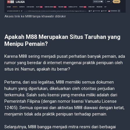
Akses link ke M88 tanpa khawatir diblokir
Apakah M88 Merupakan Situs Taruhan yang
Menipu Pemain?
Karena M88 sering menjadi pusat perhatian banyak pemain, ada
rumor yang beredar di internet mengenai praktik penipuan oleh
situs ini. Namun, apakah itu benar?
Pertama, dari sisi legalitas, M88 memiliki semua dokumen
hukum yang diperlukan, dikeluarkan oleh otoritas perjudian
terkemuka. Salah satu lisensi yang mereka miliki adalah dari
Pemerintah Filipina (dengan nomor lisensi Vanuatu License
12405). Semua operasi dan aktivitas M88 diawasi dengan ketat,
menjamin tidak ada praktik penipuan terhadap pemain.
Selanjutnya, M88 bangga menjadi mitra resmi dari berbagai