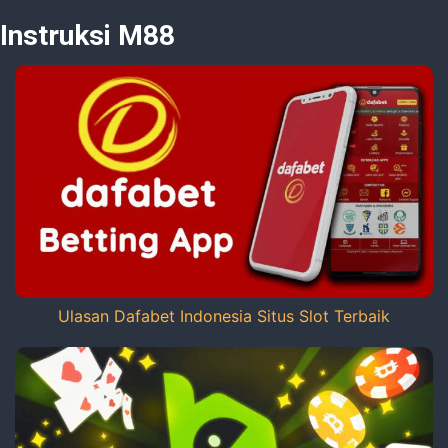
Instruksi M88
Ulasan Dafabet Indonesia Situs Slot Terbaik