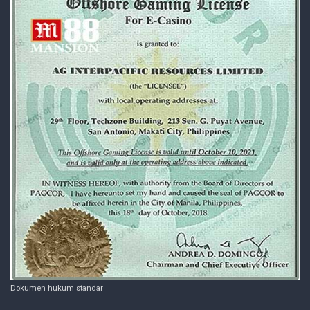
Dokumen hukum standar