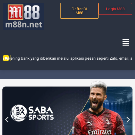
Daftar Di
Login M88
M88
elalui aplikasi pesan seperti Zalo, email, atau yang diiklankan di akun medi