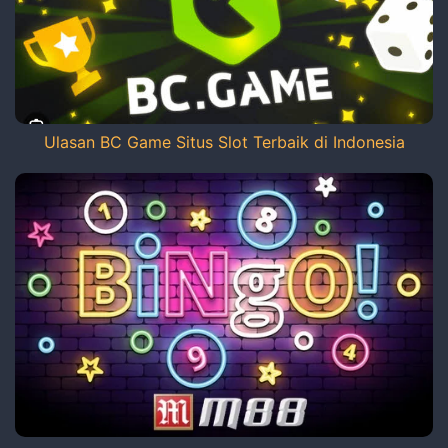
Ulasan BC Game Situs Slot Terbaik di Indonesia