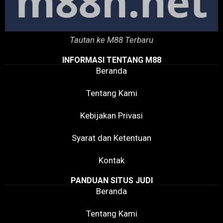
Tautan ke M88 Terbaru
INFORMASI TENTANG M88
Beranda
Tentang Kami
Kebijakan Privasi
Syarat dan Ketentuan
Kontak
PANDUAN SITUS JUDI
Beranda
Tentang Kami