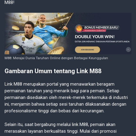
M88!
M88: Merajai Dunia Taruhan Online dengan Berbagai Keunggulan
Gambaran Umum tentang Link M88
Link M88 merupakan portal yang menawarkan beragam
permainan taruhan yang menarik bagi para pemain. Setiap
permainan disediakan oleh merek-merek terkemuka di industri
ini, menjamin bahwa setiap sesi taruhan dilaksanakan dengan
profesionalisme tinggi dan bebas dari kecurangan.
Selain itu, saat bergabung melalui link M88, pemain akan
merasakan layanan berkualitas tinggi. Mulai dari promosi