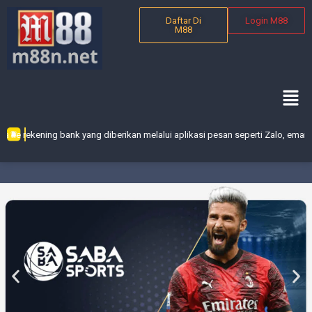
Daftar Di
Login M88
M88
 melalui aplikasi pesan seperti Zalo, email, atau yang diiklankan di akun me