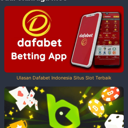
Ulasan Dafabet Indonesia Situs Slot Terbaik