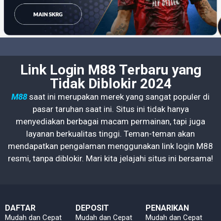
Link Login M88 Terbaru yang
Tidak Diblokir 2024
M88
saat ini merupakan merek yang sangat populer di
pasar taruhan saat ini. Situs ini tidak hanya
menyediakan berbagai macam permainan, tapi juga
layanan berkualitas tinggi. Teman-teman akan
mendapatkan pengalaman menggunakan link login M88
resmi, tanpa diblokir. Mari kita jelajahi situs ini bersama!
DAFTAR
DEPOSIT
PENARIKAN
Mudah dan Cepat
Mudah dan Cepat
Mudah dan Cepat