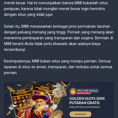
merek besar. Hal ini menunjukkan bahwa M88 bukanlah situs
penipuan, karena tidak mungkin merek besar ingin bermitra
dengan situs yang tidak jujur.
Selain itu, M88 menawarkan berbagai jenis permainan taruhan
dengan peluang menang yang tinggi. Pemain yang menang akan
menerima pembayaran yang transparan dan segera. Bermain di
M88 berarti Anda tidak perlu khawatir akan adanya biaya
tersembunyi.
Kesimpulannya, M88 bukan situs yang menipu pemain. Semua
layanan di situs ini aman, transparan, dan terbuka untuk semua
pemain.