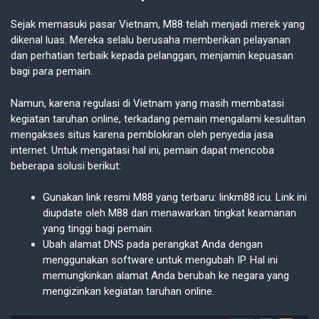
Sejak memasuki pasar Vietnam, M88 telah menjadi merek yang
dikenal luas. Mereka selalu berusaha memberikan pelayanan
dan perhatian terbaik kepada pelanggan, menjamin kepuasan
bagi para pemain.
Namun, karena regulasi di Vietnam yang masih membatasi
kegiatan taruhan online, terkadang pemain mengalami kesulitan
mengakses situs karena pemblokiran oleh penyedia jasa
internet. Untuk mengatasi hal ini, pemain dapat mencoba
beberapa solusi berikut:
Gunakan link resmi M88 yang terbaru: linkm88.icu. Link ini
diupdate oleh M88 dan menawarkan tingkat keamanan
yang tinggi bagi pemain.
Ubah alamat DNS pada perangkat Anda dengan
menggunakan software untuk mengubah IP. Hal ini
memungkinkan alamat Anda berubah ke negara yang
mengizinkan kegiatan taruhan online.