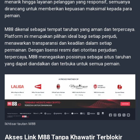
menarik hingga layanan pelanggan yang responsif, semuanya
dirancang untuk memberikan kepuasan maksimal kepada para
pemain.
M88 dikenal sebagai tempat taruhan yang aman dan terpercaya.
Platform ini merupakan pilihan ideal bagi setiap penjudi,
menawarkan transparansi dan keadilan dalam setiap
permainan. Dengan lisensi resmi dari otoritas perjudian
terpercaya, M88 menegaskan posisinya sebagai situs taruhan
yang dapat diandalkan dan terbuka untuk semua pemain.
Ikhtisar tautan M88
Akses Link M88 Tanpa Khawatir Terblokir