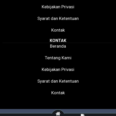
Kebijakan Privasi
Syarat dan Ketentuan
Kontak
KONTAK
Beranda
Tentang Kami
Kebijakan Privasi
Syarat dan Ketentuan
Kontak