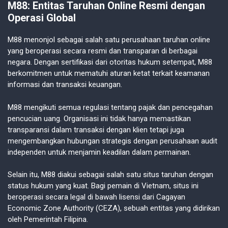
M88: Entitas Taruhan Online Resmi dengan
Operasi Global
M88 menonjol sebagai salah satu perusahaan taruhan online
yang beroperasi secara resmi dan transparan di berbagai
negara. Dengan sertifikasi dari otoritas hukum setempat, M88
berkomitmen untuk mematuhi aturan ketat terkait keamanan
informasi dan transaksi keuangan.
M88 mengikuti semua regulasi tentang pajak dan pencegahan
pencucian uang. Organisasi ini tidak hanya memastikan
transparansi dalam transaksi dengan klien tetapi juga
mengembangkan hubungan strategis dengan perusahaan audit
independen untuk menjamin keadilan dalam permainan.
Selain itu, M88 diakui sebagai salah satu situs taruhan dengan
status hukum yang kuat. Bagi pemain di Vietnam, situs ini
beroperasi secara legal di bawah lisensi dari Cagayan
Economic Zone Authority (CEZA), sebuah entitas yang didirikan
oleh Pemerintah Filipina.