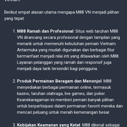
Berikut empat alasan utama mengapa M88 VN menjadi pilihan
yang tepat:
M88 Ramah dan Profesional
: Situs web taruhan M88
VN dirancang secara profesional dengan tampilan yang
menarik untuk memenuhi kebutuhan pemain Vietnam.
Antarmuka yang mudah digunakan dan berbagai fitur
bermanfaat menjadi nilai inti yang ditawarkan oleh M88.
Layanan pelanggan yang ramah dan responsif juga
menjadi daya tarik tersendiri bagi pengguna.
Produk Permainan Beragam dan Menonjol
: M88
menyediakan berbagai permainan online, termasuk
kasino, taruhan olahraga, live games, dan poker.
Keanekaragaman ini memberi pemain banyak pilihan
untuk berpartisipasi dalam permainan favorit mereka dan
mencari peluang untuk meraih kemenangan besar.
Kebijakan Keamanan yang Ketat
: M88 dikenal sebagai