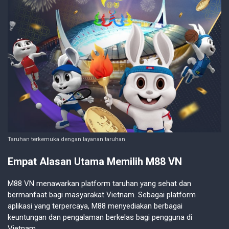
Taruhan terkemuka dengan layanan taruhan
Empat Alasan Utama Memilih M88 VN
M88 VN menawarkan platform taruhan yang sehat dan
bermanfaat bagi masyarakat Vietnam. Sebagai platform
aplikasi yang terpercaya, M88 menyediakan berbagai
keuntungan dan pengalaman berkelas bagi pengguna di
Vietnam.