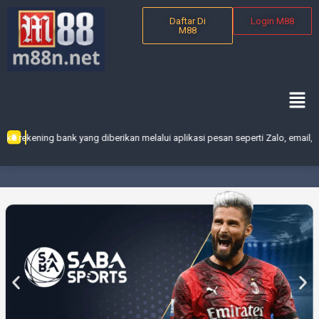
Daftar Di
Login M88
M88
melalui aplikasi pesan seperti Zalo, email, atau yang diiklankan di akun me