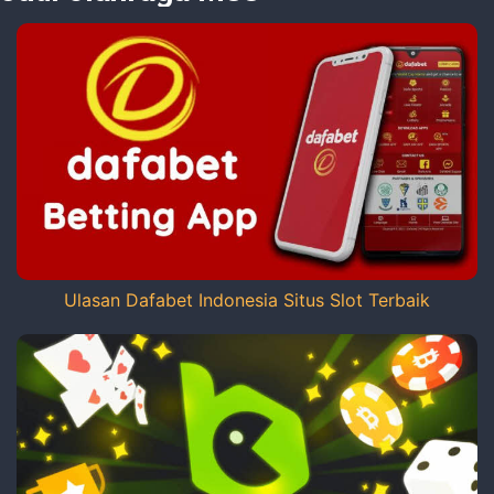
Ulasan Dafabet Indonesia Situs Slot Terbaik