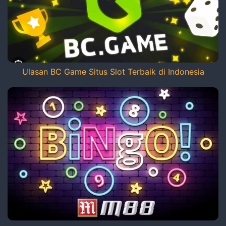
Ulasan BC Game Situs Slot Terbaik di Indonesia