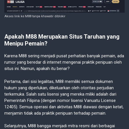
Akses link ke M88 tanpa khawatir diblokir
Apakah M88 Merupakan Situs Taruhan yang
Menipu Pemain?
Karena M88 sering menjadi pusat perhatian banyak pemain, ada
rumor yang beredar di internet mengenai praktik penipuan oleh
situs ini. Namun, apakah itu benar?
Pertama, dari sisi legalitas, M88 memiliki semua dokumen
hukum yang diperlukan, dikeluarkan oleh otoritas perjudian
terkemuka. Salah satu lisensi yang mereka miliki adalah dari
Pemerintah Filipina (dengan nomor lisensi Vanuatu License
12405). Semua operasi dan aktivitas M88 diawasi dengan ketat,
menjamin tidak ada praktik penipuan terhadap pemain.
Selanjutnya, M88 bangga menjadi mitra resmi dari berbagai