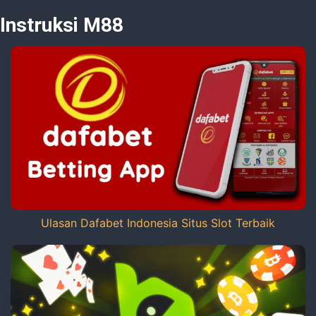
Instruksi M88
Ulasan Dafabet Indonesia Situs Slot Terbaik