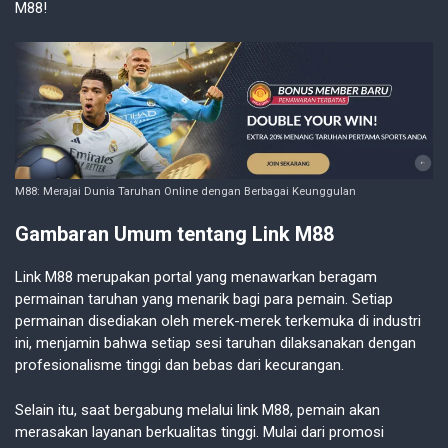
M88!
M88: Merajai Dunia Taruhan Online dengan Berbagai Keunggulan
Gambaran Umum tentang Link M88
Link M88 merupakan portal yang menawarkan beragam
permainan taruhan yang menarik bagi para pemain. Setiap
permainan disediakan oleh merek-merek terkemuka di industri
ini, menjamin bahwa setiap sesi taruhan dilaksanakan dengan
profesionalisme tinggi dan bebas dari kecurangan.
Selain itu, saat bergabung melalui link M88, pemain akan
merasakan layanan berkualitas tinggi. Mulai dari promosi