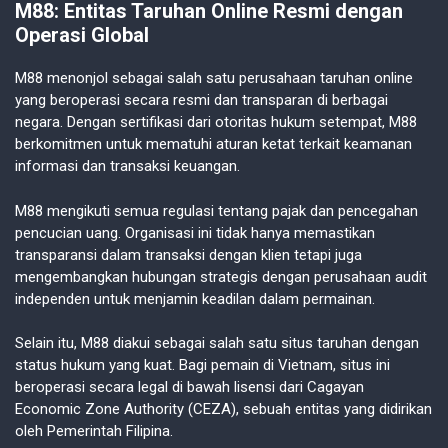
M88: Entitas Taruhan Online Resmi dengan
Operasi Global
M88 menonjol sebagai salah satu perusahaan taruhan online
yang beroperasi secara resmi dan transparan di berbagai
negara. Dengan sertifikasi dari otoritas hukum setempat, M88
berkomitmen untuk mematuhi aturan ketat terkait keamanan
informasi dan transaksi keuangan.
M88 mengikuti semua regulasi tentang pajak dan pencegahan
pencucian uang. Organisasi ini tidak hanya memastikan
transparansi dalam transaksi dengan klien tetapi juga
mengembangkan hubungan strategis dengan perusahaan audit
independen untuk menjamin keadilan dalam permainan.
Selain itu, M88 diakui sebagai salah satu situs taruhan dengan
status hukum yang kuat. Bagi pemain di Vietnam, situs ini
beroperasi secara legal di bawah lisensi dari Cagayan
Economic Zone Authority (CEZA), sebuah entitas yang didirikan
oleh Pemerintah Filipina.