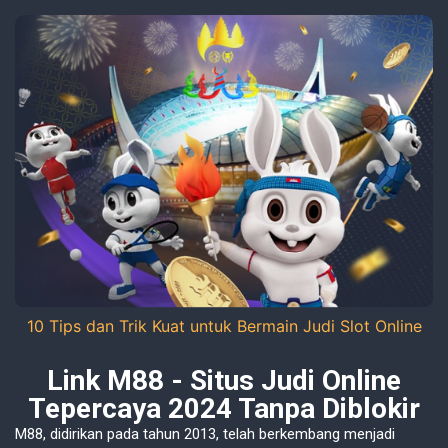
10 Tips dan Trik Kuat untuk Bermain Judi Slot Online
Link M88 - Situs Judi Online
Tepercaya 2024 Tanpa Diblokir
M88, didirikan pada tahun 2013, telah berkembang menjadi