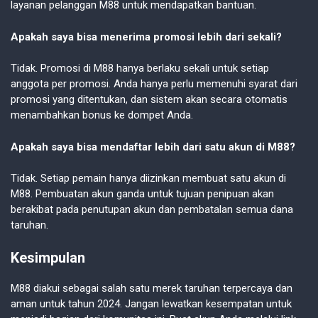
layanan pelanggan M88 untuk mendapatkan bantuan.
Apakah saya bisa menerima promosi lebih dari sekali?
Tidak. Promosi di M88 hanya berlaku sekali untuk setiap
anggota per promosi. Anda hanya perlu memenuhi syarat dari
promosi yang ditentukan, dan sistem akan secara otomatis
menambahkan bonus ke dompet Anda.
Apakah saya bisa mendaftar lebih dari satu akun di M88?
Tidak. Setiap pemain hanya diizinkan membuat satu akun di
M88. Pembuatan akun ganda untuk tujuan penipuan akan
berakibat pada penutupan akun dan pembatalan semua dana
taruhan.
Kesimpulan
M88 diakui sebagai salah satu merek taruhan terpercaya dan
aman untuk tahun 2024. Jangan lewatkan kesempatan untuk