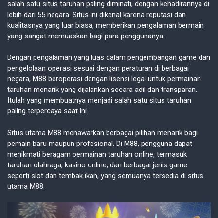
salah satu situs taruhan paling diminati, dengan kehadirannya di
lebih dari 55 negara. Situs ini dikenal karena reputasi dan
kualitasnya yang luar biasa, memberikan pengalaman bermain
yang sangat memuaskan bagi para penggunanya.
Dengan pengalaman yang luas dalam pengembangan game dan
pengelolaan operasi sesuai dengan peraturan di berbagai
negara, M88 beroperasi dengan lisensi legal untuk permainan
taruhan menarik yang dijalankan secara adil dan transparan.
Itulah yang membuatnya menjadi salah satu situs taruhan
paling terpercaya saat ini.
Situs utama M88 menawarkan berbagai pilihan menarik bagi
pemain baru maupun profesional. Di M88, pengguna dapat
menikmati beragam permainan taruhan online, termasuk
taruhan olahraga, kasino online, dan berbagai jenis game
seperti slot dan tembak ikan, yang semuanya tersedia di situs
utama M88.