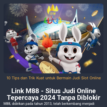
10 Tips dan Trik Kuat untuk Bermain Judi Slot Online
Link M88 - Situs Judi Online
Tepercaya 2024 Tanpa Diblokir
M88, didirikan pada tahun 2013, telah berkembang menjadi