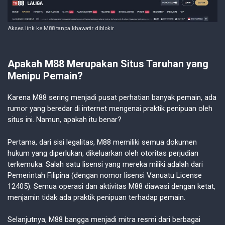
Akses link ke M88 tanpa khawatir diblokir
Apakah M88 Merupakan Situs Taruhan yang
Menipu Pemain?
Karena M88 sering menjadi pusat perhatian banyak pemain, ada
rumor yang beredar di internet mengenai praktik penipuan oleh
situs ini. Namun, apakah itu benar?
Pertama, dari sisi legalitas, M88 memiliki semua dokumen
hukum yang diperlukan, dikeluarkan oleh otoritas perjudian
terkemuka. Salah satu lisensi yang mereka miliki adalah dari
Pemerintah Filipina (dengan nomor lisensi Vanuatu License
12405). Semua operasi dan aktivitas M88 diawasi dengan ketat,
menjamin tidak ada praktik penipuan terhadap pemain.
Selanjutnya, M88 bangga menjadi mitra resmi dari berbagai