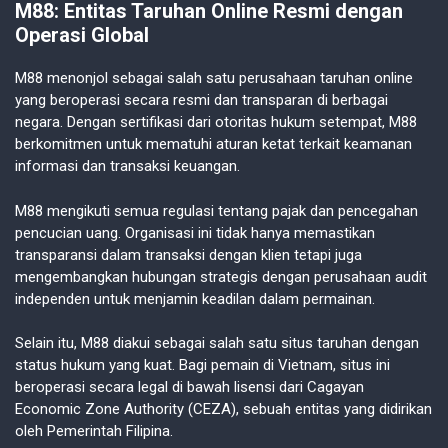
M88: Entitas Taruhan Online Resmi dengan
Operasi Global
M88 menonjol sebagai salah satu perusahaan taruhan online
yang beroperasi secara resmi dan transparan di berbagai
negara. Dengan sertifikasi dari otoritas hukum setempat, M88
berkomitmen untuk mematuhi aturan ketat terkait keamanan
informasi dan transaksi keuangan.
M88 mengikuti semua regulasi tentang pajak dan pencegahan
pencucian uang. Organisasi ini tidak hanya memastikan
transparansi dalam transaksi dengan klien tetapi juga
mengembangkan hubungan strategis dengan perusahaan audit
independen untuk menjamin keadilan dalam permainan.
Selain itu, M88 diakui sebagai salah satu situs taruhan dengan
status hukum yang kuat. Bagi pemain di Vietnam, situs ini
beroperasi secara legal di bawah lisensi dari Cagayan
Economic Zone Authority (CEZA), sebuah entitas yang didirikan
oleh Pemerintah Filipina.