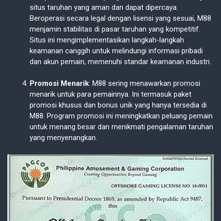
situs taruhan yang aman dan dapat dipercaya.
Beroperasi secara legal dengan lisensi yang sesuai, M88
menjamin stabilitas di pasar taruhan yang kompetitif.
Situs ini mengimplementasikan langkah-langkah
keamanan canggih untuk melindungi informasi pribadi
dan akun pemain, memenuhi standar keamanan industri.
Promosi Menarik
: M88 sering menawarkan promosi
menarik untuk para pemainnya. Ini termasuk paket
promosi khusus dan bonus unik yang hanya tersedia di
M88. Program promosi ini meningkatkan peluang pemain
untuk menang besar dan menikmati pengalaman taruhan
yang menyenangkan.