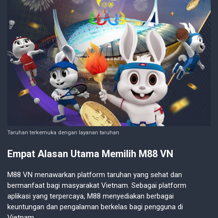
Taruhan terkemuka dengan layanan taruhan
Empat Alasan Utama Memilih M88 VN
M88 VN menawarkan platform taruhan yang sehat dan
bermanfaat bagi masyarakat Vietnam. Sebagai platform
aplikasi yang terpercaya, M88 menyediakan berbagai
keuntungan dan pengalaman berkelas bagi pengguna di
Vietnam.