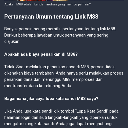
Apakah M88 adalah bandar taruhan yang menipu pemain?
Pertanyaan Umum tentang Link M88
Banyak pemain sering memiliki pertanyaan tentang link M88.
Berikut beberapa jawaban untuk pertanyaan yang sering
diajukan:
Apakah ada biaya penarikan di M88?
Tidak. Saat melakukan penarikan dana di M88, pemain tidak
dikenakan biaya tambahan. Anda hanya perlu melakukan proses
penarikan dana dan menunggu M88 memproses dan
mentransfer dana ke rekening Anda.
Bagaimana jika saya lupa kata sandi M88 saya?
Jika Anda lupa kata sandi, klik tombol “Lupa Kata Sandi” pada
halaman login dan ikuti langkah-langkah yang diberikan untuk
mengatur ulang kata sandi. Anda juga dapat menghubungi