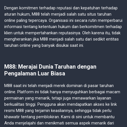
Dengan komitmen terhadap reputasi dan kepatuhan terhadap
aturan hukum, M88 telah menjadi salah satu situs taruhan
online paling tepercaya. Organisasi ini secara rutin memperbarui
informasi tentang ketentuan hukum dan berkomitmen terhadap
klien untuk mempertahankan reputasinya. Oleh karena itu, tidak
mengherankan jika M88 menjadi salah satu dari sedikit entitas
taruhan online yang banyak disukai saat ini.
M88: Merajai Dunia Taruhan dengan
Pengalaman Luar Biasa
M88 saat ini telah menjadi merek dominan di pasar taruhan
online. Platform ini tidak hanya menyuguhkan berbagai macam
permainan yang menarik, tetapi juga menawarkan layanan
berkualitas tinggi. Pengguna akan mendapatkan akses ke link
resmi M88 yang terjamin keasliannya, sehingga tidak perlu
khawatir tentang pemblokiran. Kami di sini untuk membantu
Anda menjelajahi dan menikmati semua aspek menarik dari