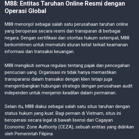
M88: Entitas Taruhan Online Resmi dengan
Operasi Global
M88 menonjol sebagai salah satu perusahaan taruhan online
yang beroperasi secara resmi dan transparan di berbagai
negara. Dengan sertifikasi dari otoritas hukum setempat, M88
berkomitmen untuk mematuhi aturan ketat terkait keamanan
informasi dan transaksi keuangan.
M88 mengikuti semua regulasi tentang pajak dan pencegahan
pencucian uang. Organisasi ini tidak hanya memastikan
transparansi dalam transaksi dengan klien tetapi juga
mengembangkan hubungan strategis dengan perusahaan audit
independen untuk menjamin keadilan dalam permainan.
Selain itu, M88 diakui sebagai salah satu situs taruhan dengan
status hukum yang kuat. Bagi pemain di Vietnam, situs ini
beroperasi secara legal di bawah lisensi dari Cagayan
Economic Zone Authority (CEZA), sebuah entitas yang didirikan
oleh Pemerintah Filipina.