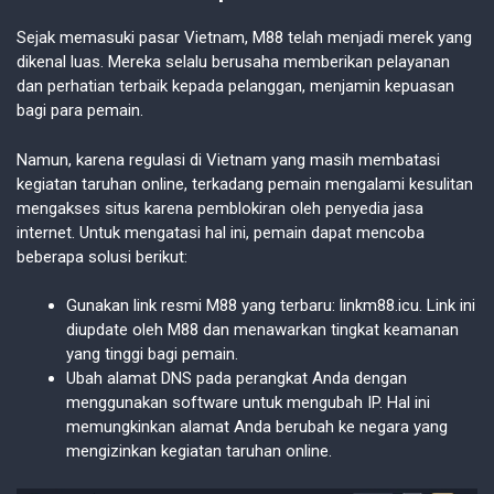
Sejak memasuki pasar Vietnam, M88 telah menjadi merek yang
dikenal luas. Mereka selalu berusaha memberikan pelayanan
dan perhatian terbaik kepada pelanggan, menjamin kepuasan
bagi para pemain.
Namun, karena regulasi di Vietnam yang masih membatasi
kegiatan taruhan online, terkadang pemain mengalami kesulitan
mengakses situs karena pemblokiran oleh penyedia jasa
internet. Untuk mengatasi hal ini, pemain dapat mencoba
beberapa solusi berikut:
Gunakan link resmi M88 yang terbaru: linkm88.icu. Link ini
diupdate oleh M88 dan menawarkan tingkat keamanan
yang tinggi bagi pemain.
Ubah alamat DNS pada perangkat Anda dengan
menggunakan software untuk mengubah IP. Hal ini
memungkinkan alamat Anda berubah ke negara yang
mengizinkan kegiatan taruhan online.