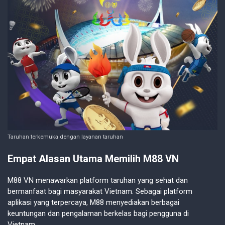
Taruhan terkemuka dengan layanan taruhan
Empat Alasan Utama Memilih M88 VN
M88 VN menawarkan platform taruhan yang sehat dan
bermanfaat bagi masyarakat Vietnam. Sebagai platform
aplikasi yang terpercaya, M88 menyediakan berbagai
keuntungan dan pengalaman berkelas bagi pengguna di
Vietnam.