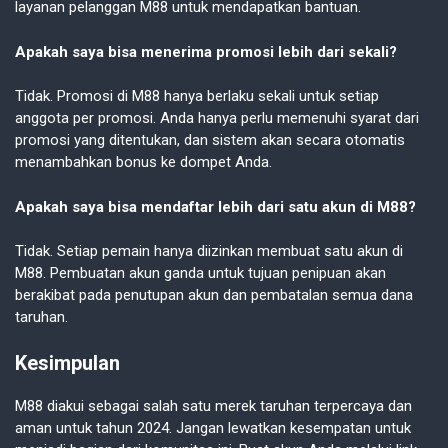
layanan pelanggan M88 untuk mendapatkan bantuan.
Apakah saya bisa menerima promosi lebih dari sekali?
Tidak. Promosi di M88 hanya berlaku sekali untuk setiap
anggota per promosi. Anda hanya perlu memenuhi syarat dari
promosi yang ditentukan, dan sistem akan secara otomatis
menambahkan bonus ke dompet Anda.
Apakah saya bisa mendaftar lebih dari satu akun di M88?
Tidak. Setiap pemain hanya diizinkan membuat satu akun di
M88. Pembuatan akun ganda untuk tujuan penipuan akan
berakibat pada penutupan akun dan pembatalan semua dana
taruhan.
Kesimpulan
M88 diakui sebagai salah satu merek taruhan terpercaya dan
aman untuk tahun 2024. Jangan lewatkan kesempatan untuk