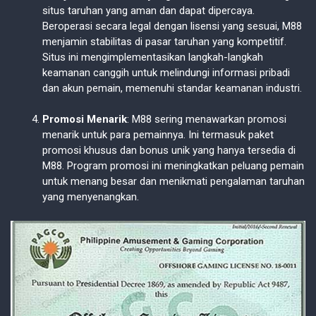
situs taruhan yang aman dan dapat dipercaya.
Beroperasi secara legal dengan lisensi yang sesuai, M88
menjamin stabilitas di pasar taruhan yang kompetitif.
Situs ini mengimplementasikan langkah-langkah
keamanan canggih untuk melindungi informasi pribadi
dan akun pemain, memenuhi standar keamanan industri.
Promosi Menarik
: M88 sering menawarkan promosi
menarik untuk para pemainnya. Ini termasuk paket
promosi khusus dan bonus unik yang hanya tersedia di
M88. Program promosi ini meningkatkan peluang pemain
untuk menang besar dan menikmati pengalaman taruhan
yang menyenangkan.