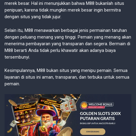
merek besar. Hal ini menunjukkan bahwa M88 bukanlah situs
penipuan, karena tidak mungkin merek besar ingin bermitra
dengan situs yang tidak jujur.
Selain itu, M88 menawarkan berbagai jenis permainan taruhan
dengan peluang menang yang tinggi. Pemain yang menang akan
menerima pembayaran yang transparan dan segera. Bermain di
M88 berarti Anda tidak perlu khawatir akan adanya biaya
tersembunyi.
Kesimpulannya, M88 bukan situs yang menipu pemain. Semua
layanan di situs ini aman, transparan, dan terbuka untuk semua
pemain.