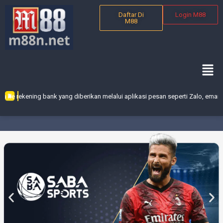
Daftar Di
Login M88
M88
 melalui aplikasi pesan seperti Zalo, email, atau yang diiklankan di akun me