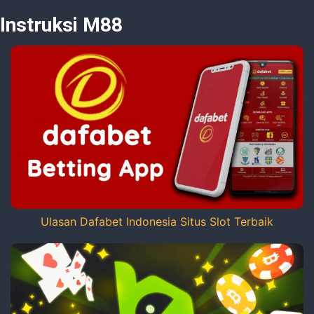
Instruksi M88
Ulasan Dafabet Indonesia Situs Slot Terbaik