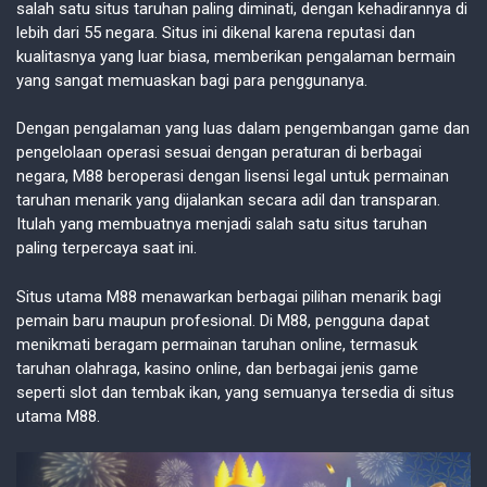
salah satu situs taruhan paling diminati, dengan kehadirannya di
lebih dari 55 negara. Situs ini dikenal karena reputasi dan
kualitasnya yang luar biasa, memberikan pengalaman bermain
yang sangat memuaskan bagi para penggunanya.
Dengan pengalaman yang luas dalam pengembangan game dan
pengelolaan operasi sesuai dengan peraturan di berbagai
negara, M88 beroperasi dengan lisensi legal untuk permainan
taruhan menarik yang dijalankan secara adil dan transparan.
Itulah yang membuatnya menjadi salah satu situs taruhan
paling terpercaya saat ini.
Situs utama M88 menawarkan berbagai pilihan menarik bagi
pemain baru maupun profesional. Di M88, pengguna dapat
menikmati beragam permainan taruhan online, termasuk
taruhan olahraga, kasino online, dan berbagai jenis game
seperti slot dan tembak ikan, yang semuanya tersedia di situs
utama M88.