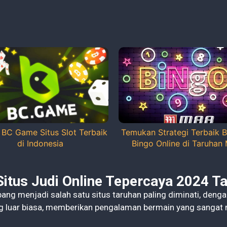
 BC Game Situs Slot Terbaik
Temukan Strategi Terbaik 
di Indonesia
Bingo Online di Taruhan
Situs Judi Online Tepercaya 2024 Ta
ang menjadi salah satu situs taruhan paling diminati, dengan
 yang luar biasa, memberikan pengalaman bermain yang sang