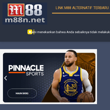
LINK M88 ALTERNATIF TERBARU 
nekankan bahwa Anda sebaiknya tidak melakukan transfer dana ke rekening ban