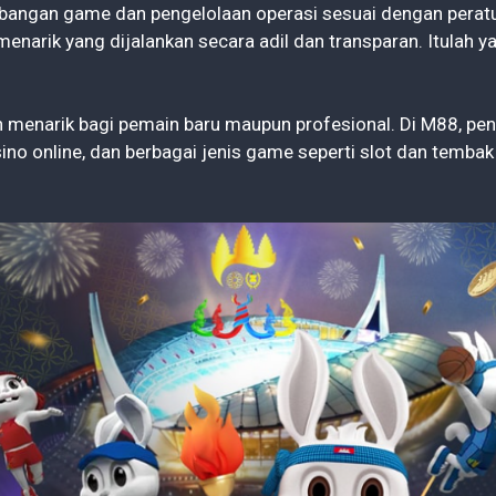
ngan game dan pengelolaan operasi sesuai dengan peratur
menarik yang dijalankan secara adil dan transparan. Itulah
n menarik bagi pemain baru maupun profesional. Di M88, p
sino online, dan berbagai jenis game seperti slot dan temba