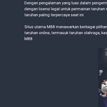
Dengan pengalaman yang luas dalam pengemba
dengan lisensi legal untuk permainan taruhan 
taruhan paling terpercaya saat ini.
Situs utama M88 menawarkan berbagai piliha
taruhan online, termasuk taruhan olahraga, ka
M88.