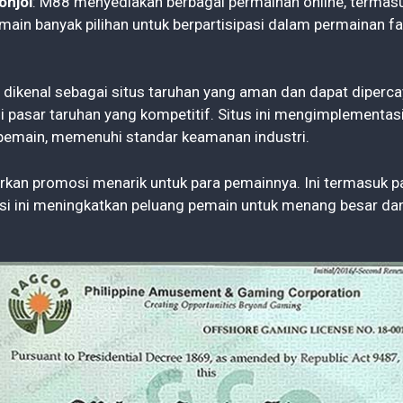
onjol
: M88 menyediakan berbagai permainan online, termasuk
ain banyak pilihan untuk berpartisipasi dalam permainan f
 dikenal sebagai situs taruhan yang aman dan dapat dipercay
di pasar taruhan yang kompetitif. Situs ini mengimplementa
 pemain, memenuhi standar keamanan industri.
kan promosi menarik untuk para pemainnya. Ini termasuk p
si ini meningkatkan peluang pemain untuk menang besar d