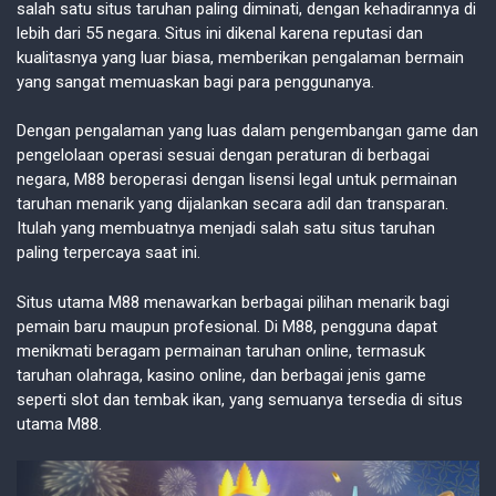
salah satu situs taruhan paling diminati, dengan kehadirannya di
lebih dari 55 negara. Situs ini dikenal karena reputasi dan
kualitasnya yang luar biasa, memberikan pengalaman bermain
yang sangat memuaskan bagi para penggunanya.
Dengan pengalaman yang luas dalam pengembangan game dan
pengelolaan operasi sesuai dengan peraturan di berbagai
negara, M88 beroperasi dengan lisensi legal untuk permainan
taruhan menarik yang dijalankan secara adil dan transparan.
Itulah yang membuatnya menjadi salah satu situs taruhan
paling terpercaya saat ini.
Situs utama M88 menawarkan berbagai pilihan menarik bagi
pemain baru maupun profesional. Di M88, pengguna dapat
menikmati beragam permainan taruhan online, termasuk
taruhan olahraga, kasino online, dan berbagai jenis game
seperti slot dan tembak ikan, yang semuanya tersedia di situs
utama M88.