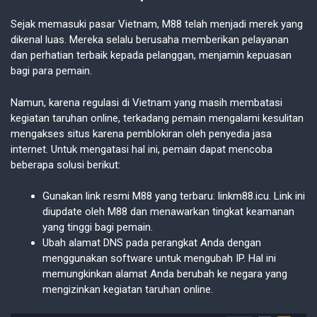
Sejak memasuki pasar Vietnam, M88 telah menjadi merek yang
dikenal luas. Mereka selalu berusaha memberikan pelayanan
dan perhatian terbaik kepada pelanggan, menjamin kepuasan
bagi para pemain.
Namun, karena regulasi di Vietnam yang masih membatasi
kegiatan taruhan online, terkadang pemain mengalami kesulitan
mengakses situs karena pemblokiran oleh penyedia jasa
internet. Untuk mengatasi hal ini, pemain dapat mencoba
beberapa solusi berikut:
Gunakan link resmi M88 yang terbaru: linkm88.icu. Link ini
diupdate oleh M88 dan menawarkan tingkat keamanan
yang tinggi bagi pemain.
Ubah alamat DNS pada perangkat Anda dengan
menggunakan software untuk mengubah IP. Hal ini
memungkinkan alamat Anda berubah ke negara yang
mengizinkan kegiatan taruhan online.