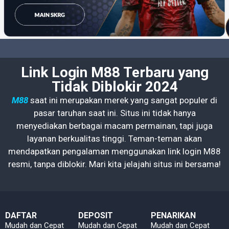
Link Login M88 Terbaru yang
Tidak Diblokir 2024
M88
saat ini merupakan merek yang sangat populer di
pasar taruhan saat ini. Situs ini tidak hanya
menyediakan berbagai macam permainan, tapi juga
layanan berkualitas tinggi. Teman-teman akan
mendapatkan pengalaman menggunakan link login M88
resmi, tanpa diblokir. Mari kita jelajahi situs ini bersama!
DAFTAR
DEPOSIT
PENARIKAN
Mudah dan Cepat
Mudah dan Cepat
Mudah dan Cepat