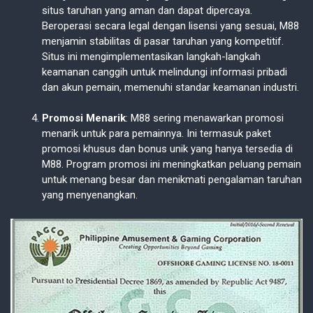
situs taruhan yang aman dan dapat dipercaya.
Beroperasi secara legal dengan lisensi yang sesuai, M88
menjamin stabilitas di pasar taruhan yang kompetitif.
Situs ini mengimplementasikan langkah-langkah
keamanan canggih untuk melindungi informasi pribadi
dan akun pemain, memenuhi standar keamanan industri.
Promosi Menarik
: M88 sering menawarkan promosi
menarik untuk para pemainnya. Ini termasuk paket
promosi khusus dan bonus unik yang hanya tersedia di
M88. Program promosi ini meningkatkan peluang pemain
untuk menang besar dan menikmati pengalaman taruhan
yang menyenangkan.