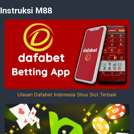
Instruksi M88
Ulasan Dafabet Indonesia Situs Slot Terbaik