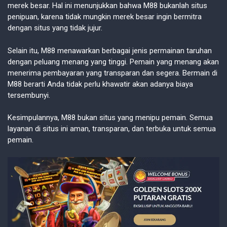
merek besar. Hal ini menunjukkan bahwa M88 bukanlah situs
penipuan, karena tidak mungkin merek besar ingin bermitra
dengan situs yang tidak jujur.
Selain itu, M88 menawarkan berbagai jenis permainan taruhan
dengan peluang menang yang tinggi. Pemain yang menang akan
menerima pembayaran yang transparan dan segera. Bermain di
M88 berarti Anda tidak perlu khawatir akan adanya biaya
tersembunyi.
Kesimpulannya, M88 bukan situs yang menipu pemain. Semua
layanan di situs ini aman, transparan, dan terbuka untuk semua
pemain.