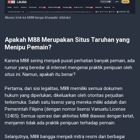
Akses link ke M88 tanpa khawatir diblokir
Apakah M88 Merupakan Situs Taruhan yang
Menipu Pemain?
Karena M88 sering menjadi pusat perhatian banyak pemain, ada
rumor yang beredar di internet mengenai praktik penipuan oleh
situs ini. Namun, apakah itu benar?
Pertama, dari sisi legalitas, M88 memiliki semua dokumen
hukum yang diperlukan, dikeluarkan oleh otoritas perjudian
terkemuka. Salah satu lisensi yang mereka miliki adalah dari
Pemerintah Filipina (dengan nomor lisensi Vanuatu License
12405). Semua operasi dan aktivitas M88 diawasi dengan ketat,
menjamin tidak ada praktik penipuan terhadap pemain.
Selanjutnya, M88 bangga menjadi mitra resmi dari berbagai