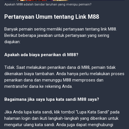
Apakah M88 adalah bandar taruhan yang menipu pemain?
Pertanyaan Umum tentang Link M88
Banyak pemain sering memiliki pertanyaan tentang link M88.
Berikut beberapa jawaban untuk pertanyaan yang sering
diajukan:
Apakah ada biaya penarikan di M88?
Tidak. Saat melakukan penarikan dana di M88, pemain tidak
dikenakan biaya tambahan. Anda hanya perlu melakukan proses
penarikan dana dan menunggu M88 memproses dan
mentransfer dana ke rekening Anda.
Bagaimana jika saya lupa kata sandi M88 saya?
Jika Anda lupa kata sandi, klik tombol “Lupa Kata Sandi” pada
halaman login dan ikuti langkah-langkah yang diberikan untuk
mengatur ulang kata sandi. Anda juga dapat menghubungi