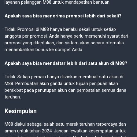
layanan pelanggan M88 untuk mendapatkan bantuan.
Apakah saya bisa menerima promosi lebih dari sekali?
Tidak. Promosi di M88 hanya berlaku sekali untuk setiap
anggota per promosi. Anda hanya perlu memenuhi syarat dari
promosi yang ditentukan, dan sistem akan secara otomatis
menambahkan bonus ke dompet Anda.
Apakah saya bisa mendaftar lebih dari satu akun di M88?
Tidak. Setiap pemain hanya diizinkan membuat satu akun di
M88. Pembuatan akun ganda untuk tujuan penipuan akan
berakibat pada penutupan akun dan pembatalan semua dana
taruhan.
Kesimpulan
M88 diakui sebagai salah satu merek taruhan terpercaya dan
aman untuk tahun 2024. Jangan lewatkan kesempatan untuk