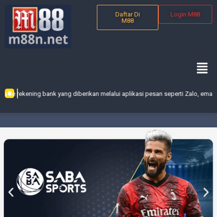
Daftar Di
Login M88
M88
 melalui aplikasi pesan seperti Zalo, email, atau yang diiklankan di akun me