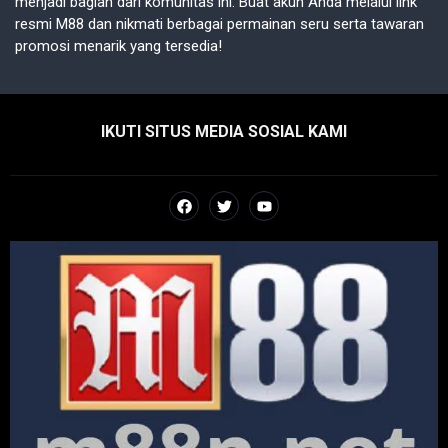
menjadi bagian dari komunitas ini. Buat akun Anda melalui link
resmi M88 dan nikmati berbagai permainan seru serta tawaran
promosi menarik yang tersedia!
IKUTI SITUS MEDIA SOSIAL KAMI