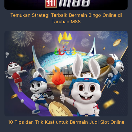
Temukan Strategi Terbaik Bermain Bingo Online di
Taruhan M88
10 Tips dan Trik Kuat untuk Bermain Judi Slot Online