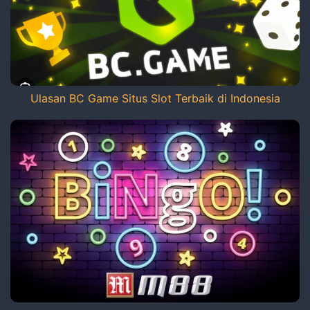
Ulasan BC Game Situs Slot Terbaik di Indonesia