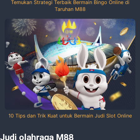
Temukan Strategi Terbaik Bermain Bingo Online di
Taruhan M88
10 Tips dan Trik Kuat untuk Bermain Judi Slot Online
Judi olahraga M88