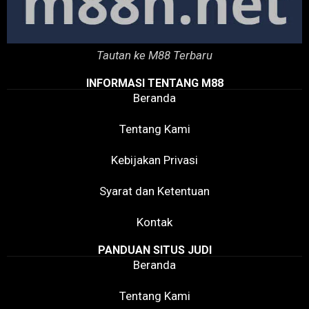
Tautan ke M88 Terbaru
INFORMASI TENTANG M88
Beranda
Tentang Kami
Kebijakan Privasi
Syarat dan Ketentuan
Kontak
PANDUAN SITUS JUDI
Beranda
Tentang Kami