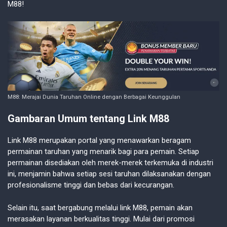
M88!
M88: Merajai Dunia Taruhan Online dengan Berbagai Keunggulan
Gambaran Umum tentang Link M88
Link M88 merupakan portal yang menawarkan beragam
permainan taruhan yang menarik bagi para pemain. Setiap
permainan disediakan oleh merek-merek terkemuka di industri
ini, menjamin bahwa setiap sesi taruhan dilaksanakan dengan
profesionalisme tinggi dan bebas dari kecurangan.
Selain itu, saat bergabung melalui link M88, pemain akan
merasakan layanan berkualitas tinggi. Mulai dari promosi