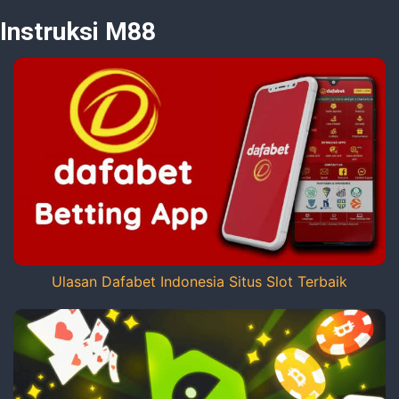
Instruksi M88
Ulasan Dafabet Indonesia Situs Slot Terbaik