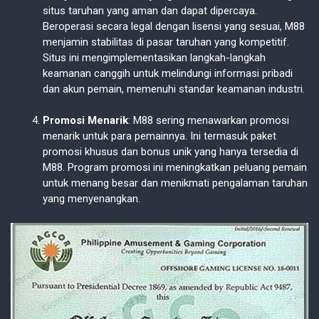
situs taruhan yang aman dan dapat dipercaya.
Beroperasi secara legal dengan lisensi yang sesuai, M88
menjamin stabilitas di pasar taruhan yang kompetitif.
Situs ini mengimplementasikan langkah-langkah
keamanan canggih untuk melindungi informasi pribadi
dan akun pemain, memenuhi standar keamanan industri.
Promosi Menarik
: M88 sering menawarkan promosi
menarik untuk para pemainnya. Ini termasuk paket
promosi khusus dan bonus unik yang hanya tersedia di
M88. Program promosi ini meningkatkan peluang pemain
untuk menang besar dan menikmati pengalaman taruhan
yang menyenangkan.