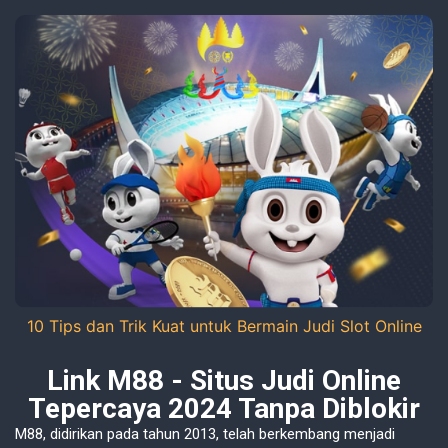
10 Tips dan Trik Kuat untuk Bermain Judi Slot Online
Link M88 - Situs Judi Online
Tepercaya 2024 Tanpa Diblokir
M88, didirikan pada tahun 2013, telah berkembang menjadi