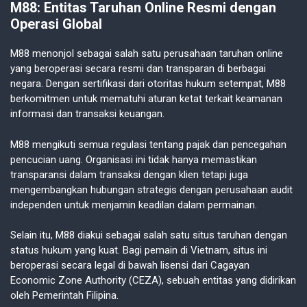
M88: Entitas Taruhan Online Resmi dengan
Operasi Global
M88 menonjol sebagai salah satu perusahaan taruhan online
yang beroperasi secara resmi dan transparan di berbagai
negara. Dengan sertifikasi dari otoritas hukum setempat, M88
berkomitmen untuk mematuhi aturan ketat terkait keamanan
informasi dan transaksi keuangan.
M88 mengikuti semua regulasi tentang pajak dan pencegahan
pencucian uang. Organisasi ini tidak hanya memastikan
transparansi dalam transaksi dengan klien tetapi juga
mengembangkan hubungan strategis dengan perusahaan audit
independen untuk menjamin keadilan dalam permainan.
Selain itu, M88 diakui sebagai salah satu situs taruhan dengan
status hukum yang kuat. Bagi pemain di Vietnam, situs ini
beroperasi secara legal di bawah lisensi dari Cagayan
Economic Zone Authority (CEZA), sebuah entitas yang didirikan
oleh Pemerintah Filipina.