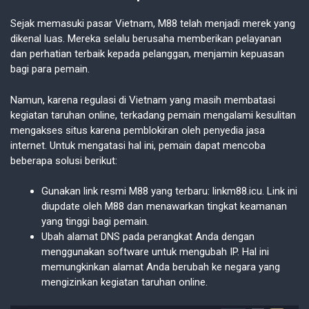
Sejak memasuki pasar Vietnam, M88 telah menjadi merek yang
dikenal luas. Mereka selalu berusaha memberikan pelayanan
dan perhatian terbaik kepada pelanggan, menjamin kepuasan
bagi para pemain.
Namun, karena regulasi di Vietnam yang masih membatasi
kegiatan taruhan online, terkadang pemain mengalami kesulitan
mengakses situs karena pemblokiran oleh penyedia jasa
internet. Untuk mengatasi hal ini, pemain dapat mencoba
beberapa solusi berikut:
Gunakan link resmi M88 yang terbaru: linkm88.icu. Link ini
diupdate oleh M88 dan menawarkan tingkat keamanan
yang tinggi bagi pemain.
Ubah alamat DNS pada perangkat Anda dengan
menggunakan software untuk mengubah IP. Hal ini
memungkinkan alamat Anda berubah ke negara yang
mengizinkan kegiatan taruhan online.