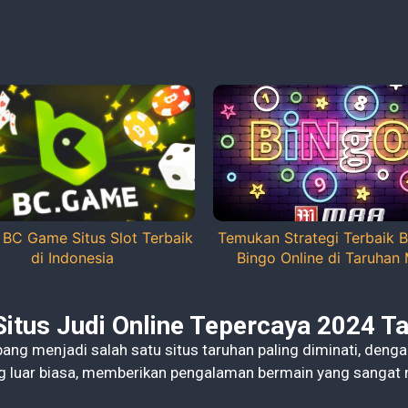
 BC Game Situs Slot Terbaik
Temukan Strategi Terbaik 
di Indonesia
Bingo Online di Taruhan
Situs Judi Online Tepercaya 2024 Ta
ang menjadi salah satu situs taruhan paling diminati, dengan
 yang luar biasa, memberikan pengalaman bermain yang sang