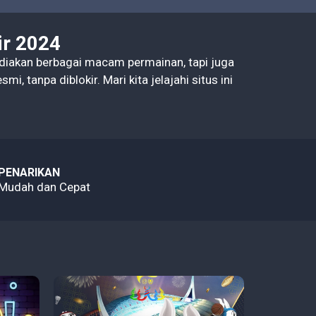
ir 2024
yediakan berbagai macam permainan, tapi juga
tanpa diblokir. Mari kita jelajahi situs ini
PENARIKAN
Mudah dan Cepat