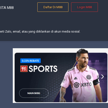
Daftar Di M88
Login M88
RITA M88
n di akun media sosial. Terima kasih atas perhatian Anda!