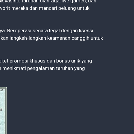
 kasino, taruhan olahraga, live games, dan
avorit mereka dan mencari peluang untuk
a. Beroperasi secara legal dengan lisensi
sikan langkah-langkah keamanan canggih untuk
aket promosi khusus dan bonus unik yang
an menikmati pengalaman taruhan yang