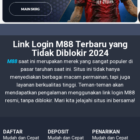
Link Login M88 Terbaru yang
Tidak Diblokir 2024
M88
saat ini merupakan merek yang sangat populer di
pasar taruhan saat ini. Situs ini tidak hanya
menyediakan berbagai macam permainan, tapi juga
layanan berkualitas tinggi. Teman-teman akan
mendapatkan pengalaman menggunakan link login M88
resmi, tanpa diblokir. Mari kita jelajahi situs ini bersama!
DAFTAR
DEPOSIT
PENARIKAN
Mudah dan Cepat
Mudah dan Cepat
Mudah dan Cepat