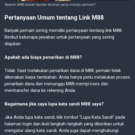
Apakah M88 adalah bandar taruhan yang menipu pemain?
Pertanyaan Umum tentang Link M88
Banyak pemain sering memiliki pertanyaan tentang link M88.
Berikut beberapa jawaban untuk pertanyaan yang sering
diajukan:
Apakah ada biaya penarikan di M88?
Tidak. Saat melakukan penarikan dana di M88, pemain tidak
dikenakan biaya tambahan. Anda hanya perlu melakukan proses
penarikan dana dan menunggu M88 memproses dan
mentransfer dana ke rekening Anda.
Bagaimana jika saya lupa kata sandi M88 saya?
Jika Anda lupa kata sandi, klik tombol “Lupa Kata Sandi” pada
halaman login dan ikuti langkah-langkah yang diberikan untuk
mengatur ulang kata sandi. Anda juga dapat menghubungi