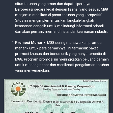
situs taruhan yang aman dan dapat dipercaya.
Beroperasi secara legal dengan lisensi yang sesuai, M88
menjamin stabilitas di pasar taruhan yang kompetitif.
Situs ini mengimplementasikan langkah-langkah
keamanan canggih untuk melindungi informasi pribadi
dan akun pemain, memenuhi standar keamanan industri.
Promosi Menarik
: M88 sering menawarkan promosi
menarik untuk para pemainnya. Ini termasuk paket
promosi khusus dan bonus unik yang hanya tersedia di
M88. Program promosi ini meningkatkan peluang pemain
untuk menang besar dan menikmati pengalaman taruhan
yang menyenangkan.