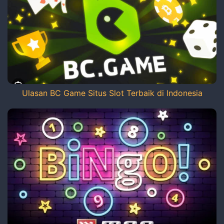
Ulasan BC Game Situs Slot Terbaik di Indonesia