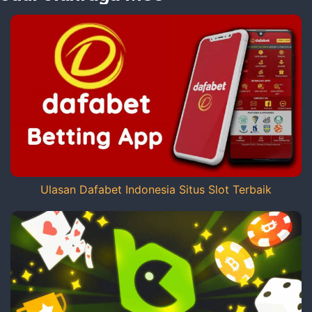
Ulasan Dafabet Indonesia Situs Slot Terbaik