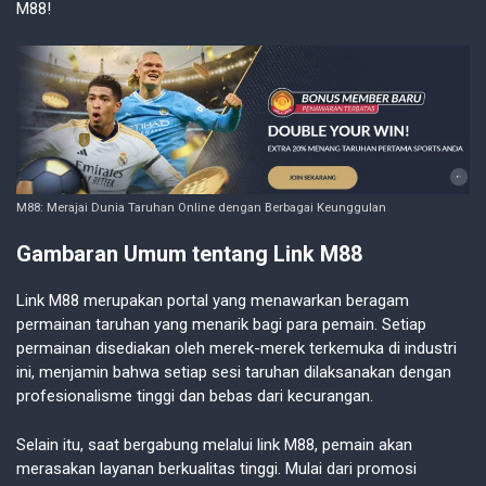
M88!
M88: Merajai Dunia Taruhan Online dengan Berbagai Keunggulan
Gambaran Umum tentang Link M88
Link M88 merupakan portal yang menawarkan beragam
permainan taruhan yang menarik bagi para pemain. Setiap
permainan disediakan oleh merek-merek terkemuka di industri
ini, menjamin bahwa setiap sesi taruhan dilaksanakan dengan
profesionalisme tinggi dan bebas dari kecurangan.
Selain itu, saat bergabung melalui link M88, pemain akan
merasakan layanan berkualitas tinggi. Mulai dari promosi