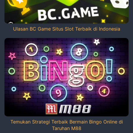
Ulasan BC Game Situs Slot Terbaik di Indonesia
Temukan Strategi Terbaik Bermain Bingo Online di
Taruhan M88