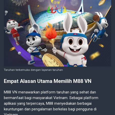
Taruhan terkemuka dengan layanan taruhan
Empat Alasan Utama Memilih M88 VN
M88 VN menawarkan platform taruhan yang sehat dan
bermanfaat bagi masyarakat Vietnam. Sebagai platform
aplikasi yang terpercaya, M88 menyediakan berbagai
keuntungan dan pengalaman berkelas bagi pengguna di
Vietnam.