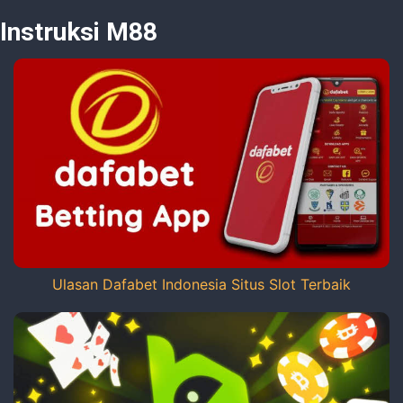
Instruksi M88
Ulasan Dafabet Indonesia Situs Slot Terbaik