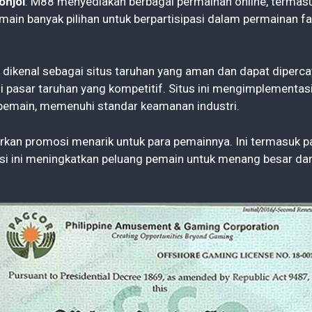
onjol
: M88 menyediakan berbagai permainan online, termasuk
ain banyak pilihan untuk berpartisipasi dalam permainan f
 dikenal sebagai situs taruhan yang aman dan dapat dipercay
di pasar taruhan yang kompetitif. Situs ini mengimplementa
 pemain, memenuhi standar keamanan industri.
kan promosi menarik untuk para pemainnya. Ini termasuk p
si ini meningkatkan peluang pemain untuk menang besar d