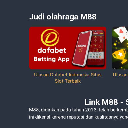
Judi olahraga M88
Ulasan Dafabet Indonesia Situs
Ulasan
Slot Terbaik
Link M88 - 
M88, didirikan pada tahun 2013, telah berkemb
ini dikenal karena reputasi dan kualitasnya