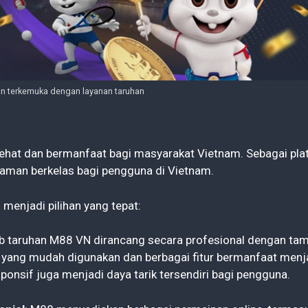
an terkemuka dengan layanan taruhan
at dan bermanfaat bagi masyarakat Vietnam. Sebagai plat
aman berkelas bagi pengguna di Vietnam.
enjadi pilihan yang tepat:
eb taruhan M88 VN dirancang secara profesional dengan ta
ang mudah digunakan dan berbagai fitur bermanfaat menjadi
onsif juga menjadi daya tarik tersendiri bagi pengguna.