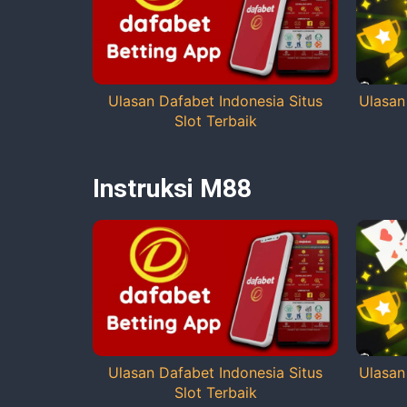
Ulasan Dafabet Indonesia Situs
Ulasan
Slot Terbaik
Instruksi M88
Ulasan Dafabet Indonesia Situs
Ulasan
Slot Terbaik