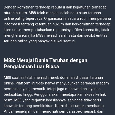
Dengan komitmen terhadap reputasi dan kepatuhan terhadap
aturan hukum, M88 telah menjadi salah satu situs taruhan
online paling tepercaya. Organisasi ini secara rutin memperbarui
informasi tentang ketentuan hukum dan berkomitmen terhadap
klien untuk mempertahankan reputasinya. Oleh karena itu, tidak
mengherankan jika M88 menjadi salah satu dari sedikit entitas
taruhan online yang banyak disukai saat ini.
M88: Merajai Dunia Taruhan dengan
Pengalaman Luar Biasa
M88 saat ini telah menjadi merek dominan di pasar taruhan
online. Platform ini tidak hanya menyuguhkan berbagai macam
permainan yang menarik, tetapi juga menawarkan layanan
berkualitas tinggi. Pengguna akan mendapatkan akses ke link
resmi M88 yang terjamin keasliannya, sehingga tidak perlu
khawatir tentang pemblokiran. Kami di sini untuk membantu
Anda menjelajahi dan menikmati semua aspek menarik dari