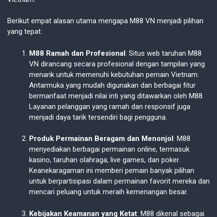
Berikut empat alasan utama mengapa M88 VN menjadi pilihan
yang tepat:
M88 Ramah dan Profesional
: Situs web taruhan M88
VN dirancang secara profesional dengan tampilan yang
menarik untuk memenuhi kebutuhan pemain Vietnam.
Antarmuka yang mudah digunakan dan berbagai fitur
bermanfaat menjadi nilai inti yang ditawarkan oleh M88.
Layanan pelanggan yang ramah dan responsif juga
menjadi daya tarik tersendiri bagi pengguna.
Produk Permainan Beragam dan Menonjol
: M88
menyediakan berbagai permainan online, termasuk
kasino, taruhan olahraga, live games, dan poker.
Keanekaragaman ini memberi pemain banyak pilihan
untuk berpartisipasi dalam permainan favorit mereka dan
mencari peluang untuk meraih kemenangan besar.
Kebijakan Keamanan yang Ketat
: M88 dikenal sebagai