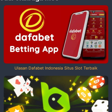
Ulasan Dafabet Indonesia Situs Slot Terbaik