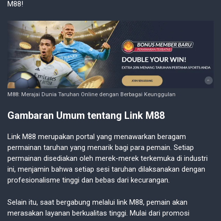
M88!
M88: Merajai Dunia Taruhan Online dengan Berbagai Keunggulan
Gambaran Umum tentang Link M88
Link M88 merupakan portal yang menawarkan beragam
permainan taruhan yang menarik bagi para pemain. Setiap
permainan disediakan oleh merek-merek terkemuka di industri
ini, menjamin bahwa setiap sesi taruhan dilaksanakan dengan
profesionalisme tinggi dan bebas dari kecurangan.
Selain itu, saat bergabung melalui link M88, pemain akan
merasakan layanan berkualitas tinggi. Mulai dari promosi