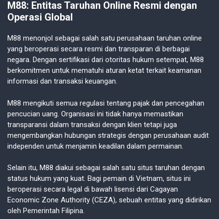
M88: Entitas Taruhan Online Resmi dengan
Operasi Global
M88 menonjol sebagai salah satu perusahaan taruhan online
yang beroperasi secara resmi dan transparan di berbagai
negara. Dengan sertifikasi dari otoritas hukum setempat, M88
berkomitmen untuk mematuhi aturan ketat terkait keamanan
informasi dan transaksi keuangan.
M88 mengikuti semua regulasi tentang pajak dan pencegahan
pencucian uang. Organisasi ini tidak hanya memastikan
transparansi dalam transaksi dengan klien tetapi juga
mengembangkan hubungan strategis dengan perusahaan audit
independen untuk menjamin keadilan dalam permainan.
Selain itu, M88 diakui sebagai salah satu situs taruhan dengan
status hukum yang kuat. Bagi pemain di Vietnam, situs ini
beroperasi secara legal di bawah lisensi dari Cagayan
Economic Zone Authority (CEZA), sebuah entitas yang didirikan
oleh Pemerintah Filipina.