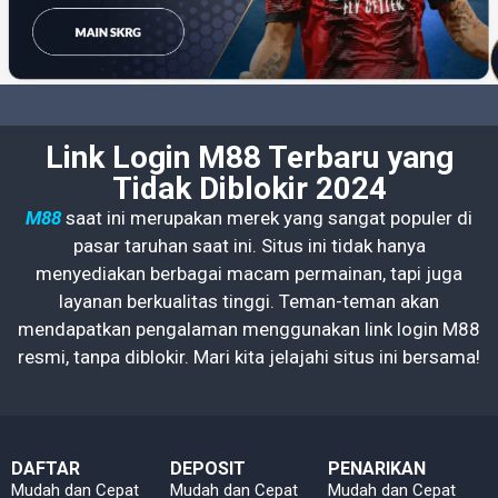
Link Login M88 Terbaru yang
Tidak Diblokir 2024
M88
saat ini merupakan merek yang sangat populer di
pasar taruhan saat ini. Situs ini tidak hanya
menyediakan berbagai macam permainan, tapi juga
layanan berkualitas tinggi. Teman-teman akan
mendapatkan pengalaman menggunakan link login M88
resmi, tanpa diblokir. Mari kita jelajahi situs ini bersama!
DAFTAR
DEPOSIT
PENARIKAN
Mudah dan Cepat
Mudah dan Cepat
Mudah dan Cepat