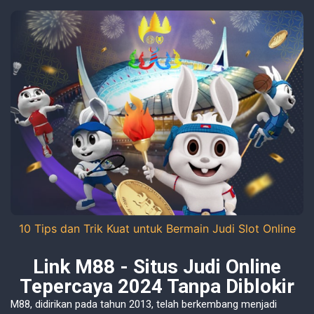
10 Tips dan Trik Kuat untuk Bermain Judi Slot Online
Link M88 - Situs Judi Online
Tepercaya 2024 Tanpa Diblokir
M88, didirikan pada tahun 2013, telah berkembang menjadi