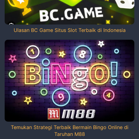
Ulasan BC Game Situs Slot Terbaik di Indonesia
Temukan Strategi Terbaik Bermain Bingo Online di
Taruhan M88