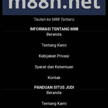
Tautan ke M88 Terbaru
INFORMASI TENTANG M88
Beranda
Tentang Kami
Kebijakan Privasi
Syarat dan Ketentuan
Kontak
PANDUAN SITUS JUDI
Beranda
Tentang Kami