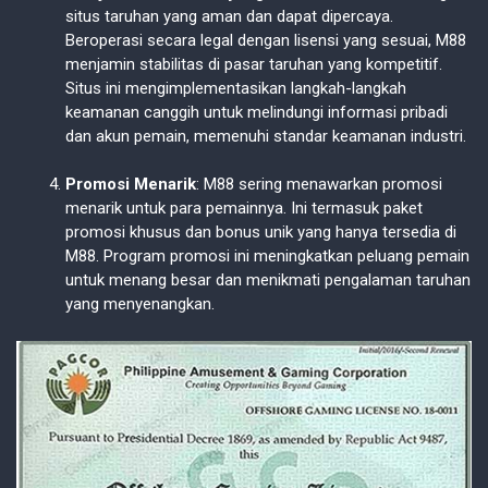
situs taruhan yang aman dan dapat dipercaya.
Beroperasi secara legal dengan lisensi yang sesuai, M88
menjamin stabilitas di pasar taruhan yang kompetitif.
Situs ini mengimplementasikan langkah-langkah
keamanan canggih untuk melindungi informasi pribadi
dan akun pemain, memenuhi standar keamanan industri.
Promosi Menarik
: M88 sering menawarkan promosi
menarik untuk para pemainnya. Ini termasuk paket
promosi khusus dan bonus unik yang hanya tersedia di
M88. Program promosi ini meningkatkan peluang pemain
untuk menang besar dan menikmati pengalaman taruhan
yang menyenangkan.