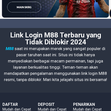
Link Login M88 Terbaru yang
Tidak Diblokir 2024
M88
saat ini merupakan merek yang sangat populer di
pasar taruhan saat ini. Situs ini tidak hanya
menyediakan berbagai macam permainan, tapi juga
layanan berkualitas tinggi. Teman-teman akan
mendapatkan pengalaman menggunakan link login M88
resmi, tanpa diblokir. Mari kita jelajahi situs ini bersama!
DAFTAR
DEPOSIT
PENARIKAN
Mudah dan Cepat
Mudah dan Cepat
Mudah dan Cepat