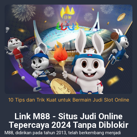
10 Tips dan Trik Kuat untuk Bermain Judi Slot Online
Link M88 - Situs Judi Online
Tepercaya 2024 Tanpa Diblokir
M88, didirikan pada tahun 2013, telah berkembang menjadi