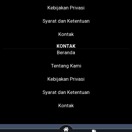
Kebijakan Privasi
Syarat dan Ketentuan
Kontak
KONTAK
Beranda
Tentang Kami
Kebijakan Privasi
Syarat dan Ketentuan
Kontak