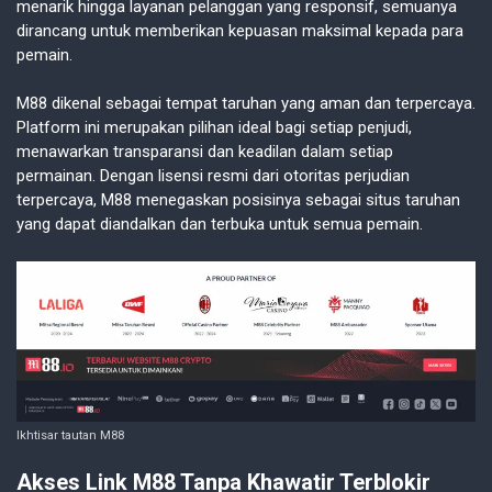
menarik hingga layanan pelanggan yang responsif, semuanya
dirancang untuk memberikan kepuasan maksimal kepada para
pemain.
M88 dikenal sebagai tempat taruhan yang aman dan terpercaya.
Platform ini merupakan pilihan ideal bagi setiap penjudi,
menawarkan transparansi dan keadilan dalam setiap
permainan. Dengan lisensi resmi dari otoritas perjudian
terpercaya, M88 menegaskan posisinya sebagai situs taruhan
yang dapat diandalkan dan terbuka untuk semua pemain.
Ikhtisar tautan M88
Akses Link M88 Tanpa Khawatir Terblokir