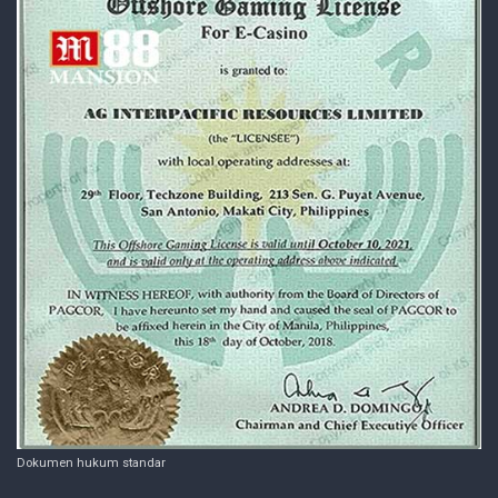
Dokumen hukum standar