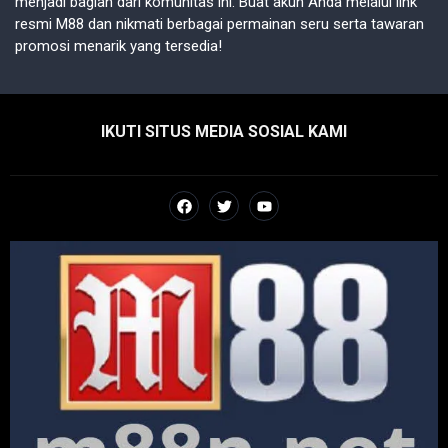
menjadi bagian dari komunitas ini. Buat akun Anda melalui link
resmi M88 dan nikmati berbagai permainan seru serta tawaran
promosi menarik yang tersedia!
IKUTI SITUS MEDIA SOSIAL KAMI