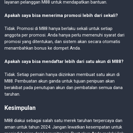
layanan pelanggan M88 untuk mendapatkan bantuan.
Apakah saya bisa menerima promosi lebih dari sekali?
Tidak. Promosi di M88 hanya berlaku sekali untuk setiap
anggota per promosi. Anda hanya perlu memenuhi syarat dari
promosi yang ditentukan, dan sistem akan secara otomatis
menambahkan bonus ke dompet Anda.
Apakah saya bisa mendaftar lebih dari satu akun di M88?
Tidak. Setiap pemain hanya diizinkan membuat satu akun di
M88. Pembuatan akun ganda untuk tujuan penipuan akan
berakibat pada penutupan akun dan pembatalan semua dana
taruhan.
Kesimpulan
M88 diakui sebagai salah satu merek taruhan terpercaya dan
aman untuk tahun 2024. Jangan lewatkan kesempatan untuk