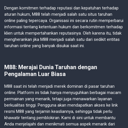
Dengan komitmen terhadap reputasi dan kepatuhan terhadap
aturan hukum, M88 telah menjadi salah satu situs taruhan
online paling tepercaya. Organisasi ini secara rutin memperbarui
informasi tentang ketentuan hukum dan berkomitmen terhadap
klien untuk mempertahankan reputasinya. Oleh karena itu, tidak
mengherankan jika M88 menjadi salah satu dari sedikit entitas
taruhan online yang banyak disukai saat ini.
M88: Merajai Dunia Taruhan dengan
Pengalaman Luar Biasa
M88 saat ini telah menjadi merek dominan di pasar taruhan
online. Platform ini tidak hanya menyuguhkan berbagai macam
permainan yang menarik, tetapi juga menawarkan layanan
berkualitas tinggi. Pengguna akan mendapatkan akses ke link
resmi M88 yang terjamin keasliannya, sehingga tidak perlu
khawatir tentang pemblokiran. Kami di sini untuk membantu
Anda menjelajahi dan menikmati semua aspek menarik dari