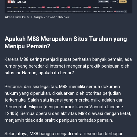
Akses link ke M88 tanpa khawatir diblokir
Apakah M88 Merupakan Situs Taruhan yang
Menipu Pemain?
Karena M88 sering menjadi pusat perhatian banyak pemain, ada
rumor yang beredar di internet mengenai praktik penipuan oleh
situs ini. Namun, apakah itu benar?
Pertama, dari sisi legalitas, M88 memiliki semua dokumen
hukum yang diperlukan, dikeluarkan oleh otoritas perjudian
terkemuka. Salah satu lisensi yang mereka miliki adalah dari
Pemerintah Filipina (dengan nomor lisensi Vanuatu License
12405). Semua operasi dan aktivitas M88 diawasi dengan ketat,
menjamin tidak ada praktik penipuan terhadap pemain.
Selanjutnya, M88 bangga menjadi mitra resmi dari berbagai