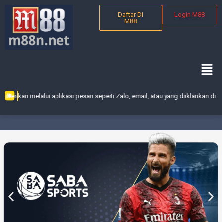
Daftar Di
Login M88
M88
seperti Zalo, email, atau yang diiklankan di akun media sosial. Terima kasi