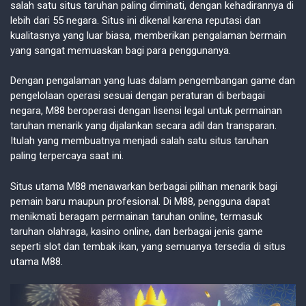
salah satu situs taruhan paling diminati, dengan kehadirannya di
lebih dari 55 negara. Situs ini dikenal karena reputasi dan
kualitasnya yang luar biasa, memberikan pengalaman bermain
yang sangat memuaskan bagi para penggunanya.
Dengan pengalaman yang luas dalam pengembangan game dan
pengelolaan operasi sesuai dengan peraturan di berbagai
negara, M88 beroperasi dengan lisensi legal untuk permainan
taruhan menarik yang dijalankan secara adil dan transparan.
Itulah yang membuatnya menjadi salah satu situs taruhan
paling terpercaya saat ini.
Situs utama M88 menawarkan berbagai pilihan menarik bagi
pemain baru maupun profesional. Di M88, pengguna dapat
menikmati beragam permainan taruhan online, termasuk
taruhan olahraga, kasino online, dan berbagai jenis game
seperti slot dan tembak ikan, yang semuanya tersedia di situs
utama M88.