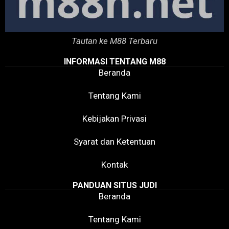
Tautan ke M88 Terbaru
INFORMASI TENTANG M88
Beranda
Tentang Kami
Kebijakan Privasi
Syarat dan Ketentuan
Kontak
PANDUAN SITUS JUDI
Beranda
Tentang Kami