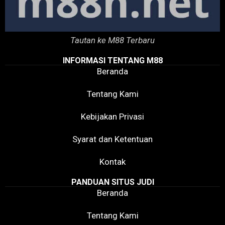
Tautan ke M88 Terbaru
INFORMASI TENTANG M88
Beranda
Tentang Kami
Kebijakan Privasi
Syarat dan Ketentuan
Kontak
PANDUAN SITUS JUDI
Beranda
Tentang Kami