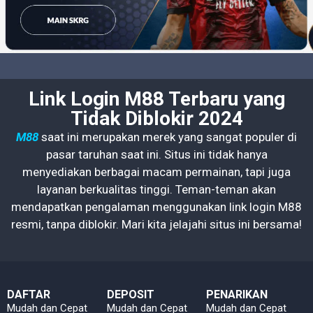
Link Login M88 Terbaru yang
Tidak Diblokir 2024
M88
saat ini merupakan merek yang sangat populer di
pasar taruhan saat ini. Situs ini tidak hanya
menyediakan berbagai macam permainan, tapi juga
layanan berkualitas tinggi. Teman-teman akan
mendapatkan pengalaman menggunakan link login M88
resmi, tanpa diblokir. Mari kita jelajahi situs ini bersama!
DAFTAR
DEPOSIT
PENARIKAN
Mudah dan Cepat
Mudah dan Cepat
Mudah dan Cepat