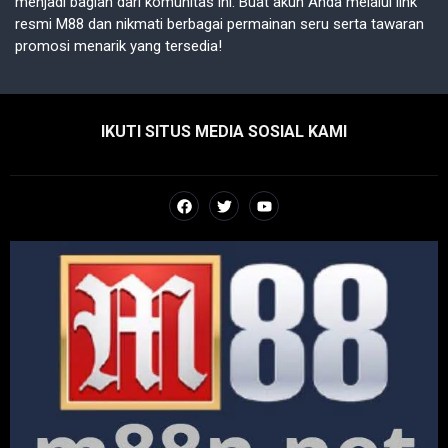
menjadi bagian dari komunitas ini. Buat akun Anda melalui link
resmi M88 dan nikmati berbagai permainan seru serta tawaran
promosi menarik yang tersedia!
IKUTI SITUS MEDIA SOSIAL KAMI