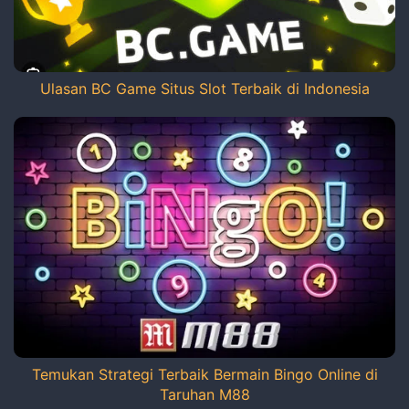
Ulasan BC Game Situs Slot Terbaik di Indonesia
Temukan Strategi Terbaik Bermain Bingo Online di
Taruhan M88