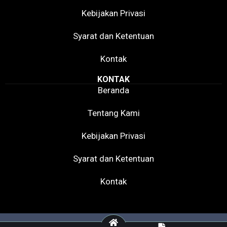
Kebijakan Privasi
Syarat dan Ketentuan
Kontak
KONTAK
Beranda
Tentang Kami
Kebijakan Privasi
Syarat dan Ketentuan
Kontak