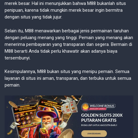
merek besar. Hal ini menunjukkan bahwa M88 bukanlah situs
penipuan, karena tidak mungkin merek besar ingin bermitra
dengan situs yang tidak jujur.
Selain itu, M88 menawarkan berbagai jenis permainan taruhan
dengan peluang menang yang tinggi. Pemain yang menang akan
menerima pembayaran yang transparan dan segera. Bermain di
M88 berarti Anda tidak perlu khawatir akan adanya biaya
tersembunyi.
Kesimpulannya, M88 bukan situs yang menipu pemain. Semua
layanan di situs ini aman, transparan, dan terbuka untuk semua
pemain.