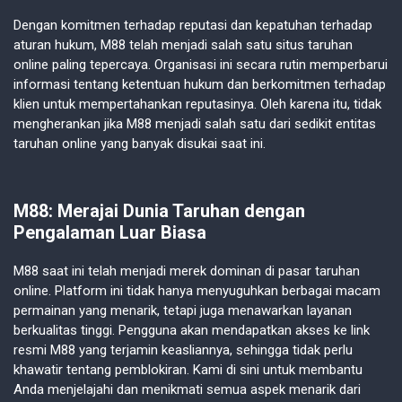
Dengan komitmen terhadap reputasi dan kepatuhan terhadap
aturan hukum, M88 telah menjadi salah satu situs taruhan
online paling tepercaya. Organisasi ini secara rutin memperbarui
informasi tentang ketentuan hukum dan berkomitmen terhadap
klien untuk mempertahankan reputasinya. Oleh karena itu, tidak
mengherankan jika M88 menjadi salah satu dari sedikit entitas
taruhan online yang banyak disukai saat ini.
M88: Merajai Dunia Taruhan dengan
Pengalaman Luar Biasa
M88 saat ini telah menjadi merek dominan di pasar taruhan
online. Platform ini tidak hanya menyuguhkan berbagai macam
permainan yang menarik, tetapi juga menawarkan layanan
berkualitas tinggi. Pengguna akan mendapatkan akses ke link
resmi M88 yang terjamin keasliannya, sehingga tidak perlu
khawatir tentang pemblokiran. Kami di sini untuk membantu
Anda menjelajahi dan menikmati semua aspek menarik dari