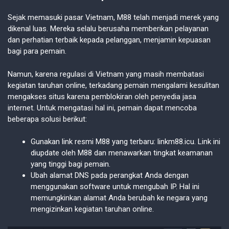
Sejak memasuki pasar Vietnam, M88 telah menjadi merek yang
dikenal luas. Mereka selalu berusaha memberikan pelayanan
dan perhatian terbaik kepada pelanggan, menjamin kepuasan
bagi para pemain.
Namun, karena regulasi di Vietnam yang masih membatasi
kegiatan taruhan online, terkadang pemain mengalami kesulitan
mengakses situs karena pemblokiran oleh penyedia jasa
internet. Untuk mengatasi hal ini, pemain dapat mencoba
beberapa solusi berikut:
Gunakan link resmi M88 yang terbaru: linkm88.icu. Link ini
diupdate oleh M88 dan menawarkan tingkat keamanan
yang tinggi bagi pemain.
Ubah alamat DNS pada perangkat Anda dengan
menggunakan software untuk mengubah IP. Hal ini
memungkinkan alamat Anda berubah ke negara yang
mengizinkan kegiatan taruhan online.