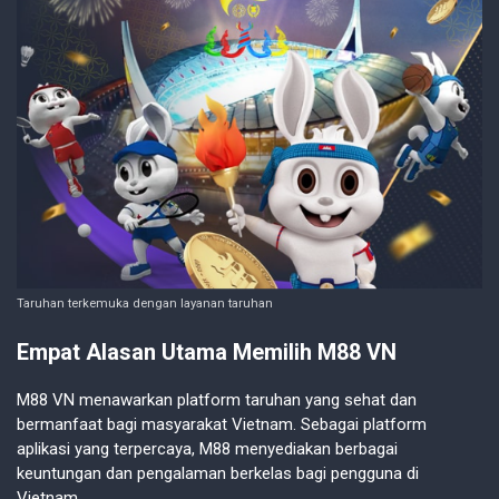
Taruhan terkemuka dengan layanan taruhan
Empat Alasan Utama Memilih M88 VN
M88 VN menawarkan platform taruhan yang sehat dan
bermanfaat bagi masyarakat Vietnam. Sebagai platform
aplikasi yang terpercaya, M88 menyediakan berbagai
keuntungan dan pengalaman berkelas bagi pengguna di
Vietnam.