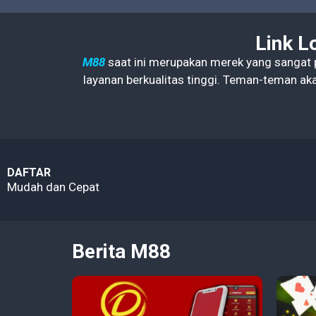
Link L
M88
saat ini merupakan merek yang sangat p
layanan berkualitas tinggi. Teman-teman aka
DAFTAR
Mudah dan Cepat
Berita M88