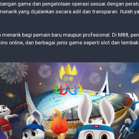
ngan game dan pengelolaan operasi sesuai dengan peratur
menarik yang dijalankan secara adil dan transparan. Itulah
n menarik bagi pemain baru maupun profesional. Di M88, p
sino online, dan berbagai jenis game seperti slot dan temba