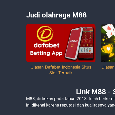
Judi olahraga M88
Ulasan Dafabet Indonesia Situs
Ulasan
Slot Terbaik
Link M88 - 
M88, didirikan pada tahun 2013, telah berkemb
ini dikenal karena reputasi dan kualitasnya