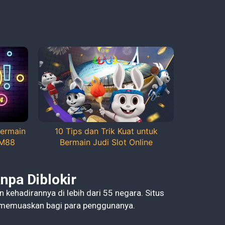
Bermain
10 Tips dan Trik Kuat untuk
 M88
Bermain Judi Slot Online
npa Diblokir
 kehadirannya di lebih dari 55 negara. Situs
at memuaskan bagi para penggunanya.