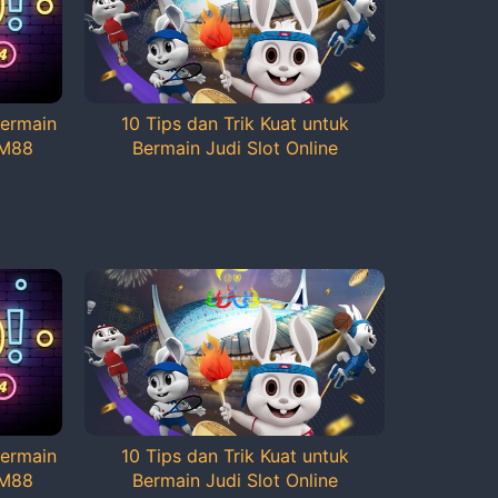
Bermain
10 Tips dan Trik Kuat untuk
 M88
Bermain Judi Slot Online
Bermain
10 Tips dan Trik Kuat untuk
 M88
Bermain Judi Slot Online