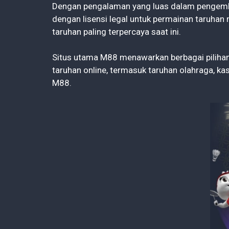
Dengan pengalaman yang luas dalam pengemba
dengan lisensi legal untuk permainan taruhan 
taruhan paling terpercaya saat ini.
Situs utama M88 menawarkan berbagai piliha
taruhan online, termasuk taruhan olahraga, ka
M88.