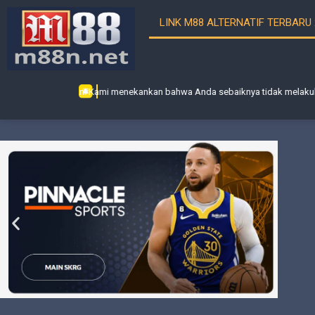
LINK M88 ALTERNATIF TERBARU 
kan bahwa Anda sebaiknya tidak melakukan transfer dana ke rekening bank yan