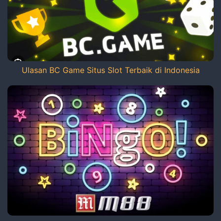
Ulasan BC Game Situs Slot Terbaik di Indonesia