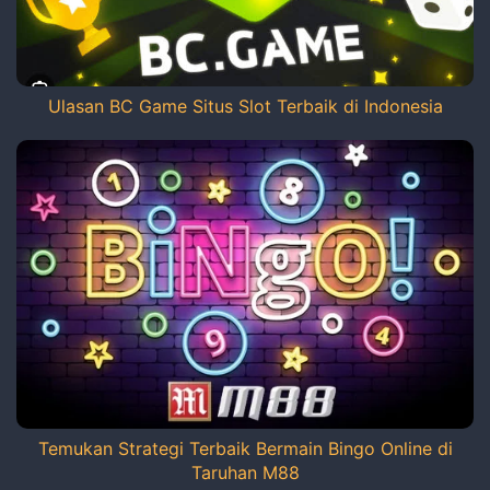
Ulasan BC Game Situs Slot Terbaik di Indonesia
Temukan Strategi Terbaik Bermain Bingo Online di
Taruhan M88