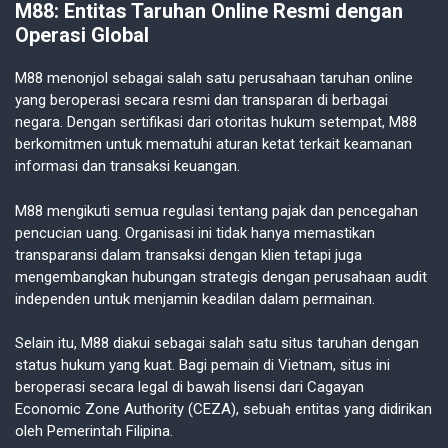
M88: Entitas Taruhan Online Resmi dengan
Operasi Global
M88 menonjol sebagai salah satu perusahaan taruhan online
yang beroperasi secara resmi dan transparan di berbagai
negara. Dengan sertifikasi dari otoritas hukum setempat, M88
berkomitmen untuk mematuhi aturan ketat terkait keamanan
informasi dan transaksi keuangan.
M88 mengikuti semua regulasi tentang pajak dan pencegahan
pencucian uang. Organisasi ini tidak hanya memastikan
transparansi dalam transaksi dengan klien tetapi juga
mengembangkan hubungan strategis dengan perusahaan audit
independen untuk menjamin keadilan dalam permainan.
Selain itu, M88 diakui sebagai salah satu situs taruhan dengan
status hukum yang kuat. Bagi pemain di Vietnam, situs ini
beroperasi secara legal di bawah lisensi dari Cagayan
Economic Zone Authority (CEZA), sebuah entitas yang didirikan
oleh Pemerintah Filipina.