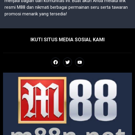
menjadi bagian dari komunitas ini. Buat akun Anda melalui link
resmi M88 dan nikmati berbagai permainan seru serta tawaran
promosi menarik yang tersedia!
IKUTI SITUS MEDIA SOSIAL KAMI