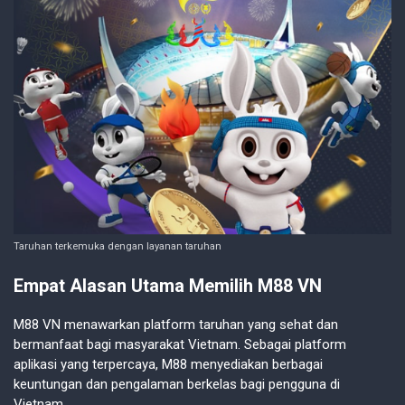
Taruhan terkemuka dengan layanan taruhan
Empat Alasan Utama Memilih M88 VN
M88 VN menawarkan platform taruhan yang sehat dan
bermanfaat bagi masyarakat Vietnam. Sebagai platform
aplikasi yang terpercaya, M88 menyediakan berbagai
keuntungan dan pengalaman berkelas bagi pengguna di
Vietnam.