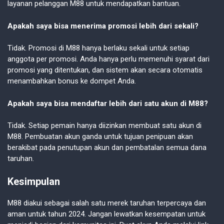
layanan pelanggan M88 untuk mendapatkan bantuan.
Apakah saya bisa menerima promosi lebih dari sekali?
Tidak. Promosi di M88 hanya berlaku sekali untuk setiap
anggota per promosi. Anda hanya perlu memenuhi syarat dari
promosi yang ditentukan, dan sistem akan secara otomatis
menambahkan bonus ke dompet Anda.
Apakah saya bisa mendaftar lebih dari satu akun di M88?
Tidak. Setiap pemain hanya diizinkan membuat satu akun di
M88. Pembuatan akun ganda untuk tujuan penipuan akan
berakibat pada penutupan akun dan pembatalan semua dana
taruhan.
Kesimpulan
M88 diakui sebagai salah satu merek taruhan terpercaya dan
aman untuk tahun 2024. Jangan lewatkan kesempatan untuk