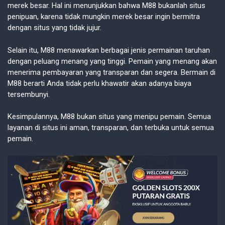
merek besar. Hal ini menunjukkan bahwa M88 bukanlah situs
penipuan, karena tidak mungkin merek besar ingin bermitra
dengan situs yang tidak jujur.
Selain itu, M88 menawarkan berbagai jenis permainan taruhan
dengan peluang menang yang tinggi. Pemain yang menang akan
menerima pembayaran yang transparan dan segera. Bermain di
M88 berarti Anda tidak perlu khawatir akan adanya biaya
tersembunyi.
Kesimpulannya, M88 bukan situs yang menipu pemain. Semua
layanan di situs ini aman, transparan, dan terbuka untuk semua
pemain.