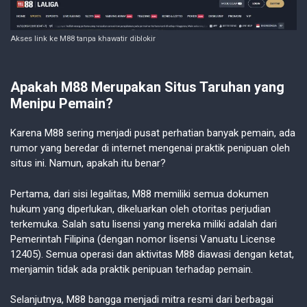
Akses link ke M88 tanpa khawatir diblokir
Apakah M88 Merupakan Situs Taruhan yang
Menipu Pemain?
Karena M88 sering menjadi pusat perhatian banyak pemain, ada
rumor yang beredar di internet mengenai praktik penipuan oleh
situs ini. Namun, apakah itu benar?
Pertama, dari sisi legalitas, M88 memiliki semua dokumen
hukum yang diperlukan, dikeluarkan oleh otoritas perjudian
terkemuka. Salah satu lisensi yang mereka miliki adalah dari
Pemerintah Filipina (dengan nomor lisensi Vanuatu License
12405). Semua operasi dan aktivitas M88 diawasi dengan ketat,
menjamin tidak ada praktik penipuan terhadap pemain.
Selanjutnya, M88 bangga menjadi mitra resmi dari berbagai