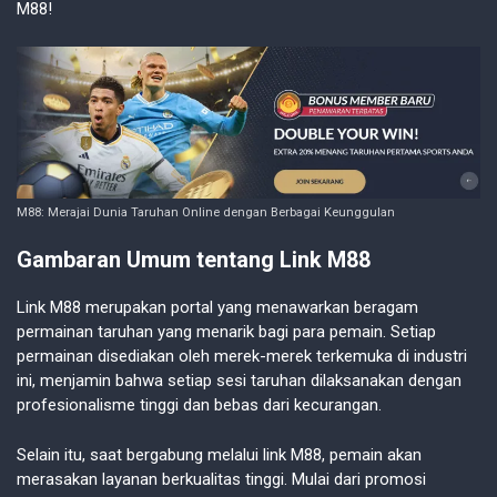
M88!
M88: Merajai Dunia Taruhan Online dengan Berbagai Keunggulan
Gambaran Umum tentang Link M88
Link M88 merupakan portal yang menawarkan beragam
permainan taruhan yang menarik bagi para pemain. Setiap
permainan disediakan oleh merek-merek terkemuka di industri
ini, menjamin bahwa setiap sesi taruhan dilaksanakan dengan
profesionalisme tinggi dan bebas dari kecurangan.
Selain itu, saat bergabung melalui link M88, pemain akan
merasakan layanan berkualitas tinggi. Mulai dari promosi