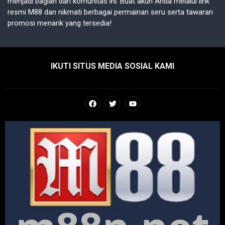
menjadi bagian dari komunitas ini. Buat akun Anda melalui link
resmi M88 dan nikmati berbagai permainan seru serta tawaran
promosi menarik yang tersedia!
IKUTI SITUS MEDIA SOSIAL KAMI