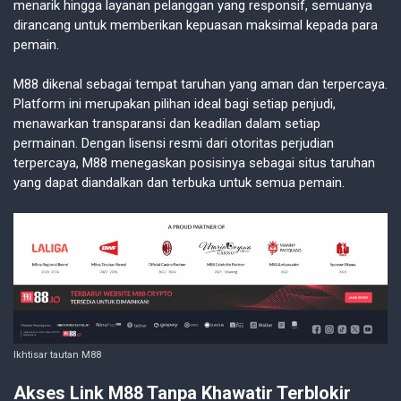
menarik hingga layanan pelanggan yang responsif, semuanya
dirancang untuk memberikan kepuasan maksimal kepada para
pemain.
M88 dikenal sebagai tempat taruhan yang aman dan terpercaya.
Platform ini merupakan pilihan ideal bagi setiap penjudi,
menawarkan transparansi dan keadilan dalam setiap
permainan. Dengan lisensi resmi dari otoritas perjudian
terpercaya, M88 menegaskan posisinya sebagai situs taruhan
yang dapat diandalkan dan terbuka untuk semua pemain.
Ikhtisar tautan M88
Akses Link M88 Tanpa Khawatir Terblokir