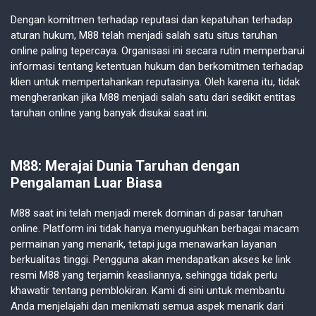
Dengan komitmen terhadap reputasi dan kepatuhan terhadap
aturan hukum, M88 telah menjadi salah satu situs taruhan
online paling tepercaya. Organisasi ini secara rutin memperbarui
informasi tentang ketentuan hukum dan berkomitmen terhadap
klien untuk mempertahankan reputasinya. Oleh karena itu, tidak
mengherankan jika M88 menjadi salah satu dari sedikit entitas
taruhan online yang banyak disukai saat ini.
M88: Merajai Dunia Taruhan dengan
Pengalaman Luar Biasa
M88 saat ini telah menjadi merek dominan di pasar taruhan
online. Platform ini tidak hanya menyuguhkan berbagai macam
permainan yang menarik, tetapi juga menawarkan layanan
berkualitas tinggi. Pengguna akan mendapatkan akses ke link
resmi M88 yang terjamin keasliannya, sehingga tidak perlu
khawatir tentang pemblokiran. Kami di sini untuk membantu
Anda menjelajahi dan menikmati semua aspek menarik dari