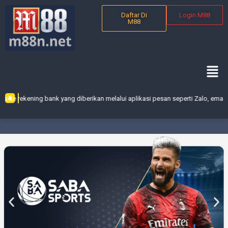
Daftar Di
Login M88
M88
 melalui aplikasi pesan seperti Zalo, email, atau yang diiklankan di akun me