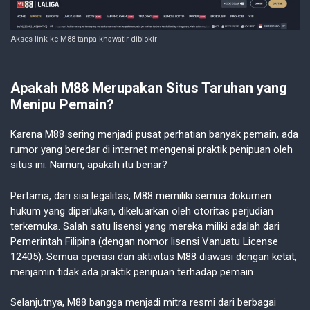
Akses link ke M88 tanpa khawatir diblokir
Apakah M88 Merupakan Situs Taruhan yang
Menipu Pemain?
Karena M88 sering menjadi pusat perhatian banyak pemain, ada
rumor yang beredar di internet mengenai praktik penipuan oleh
situs ini. Namun, apakah itu benar?
Pertama, dari sisi legalitas, M88 memiliki semua dokumen
hukum yang diperlukan, dikeluarkan oleh otoritas perjudian
terkemuka. Salah satu lisensi yang mereka miliki adalah dari
Pemerintah Filipina (dengan nomor lisensi Vanuatu License
12405). Semua operasi dan aktivitas M88 diawasi dengan ketat,
menjamin tidak ada praktik penipuan terhadap pemain.
Selanjutnya, M88 bangga menjadi mitra resmi dari berbagai