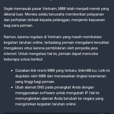
Sejak memasuki pasar Vietnam, M88 telah menjadi merek yang
dikenal luas. Mereka selalu berusaha memberikan pelayanan
dan perhatian terbaik kepada pelanggan, menjamin kepuasan
bagi para pemain.
Namun, karena regulasi di Vietnam yang masih membatasi
kegiatan taruhan online, terkadang pemain mengalami kesulitan
mengakses situs karena pemblokiran oleh penyedia jasa
internet. Untuk mengatasi hal ini, pemain dapat mencoba
beberapa solusi berikut:
Gunakan link resmi M88 yang terbaru: linkm88.icu. Link ini
diupdate oleh M88 dan menawarkan tingkat keamanan
yang tinggi bagi pemain.
Ubah alamat DNS pada perangkat Anda dengan
menggunakan software untuk mengubah IP. Hal ini
memungkinkan alamat Anda berubah ke negara yang
mengizinkan kegiatan taruhan online.