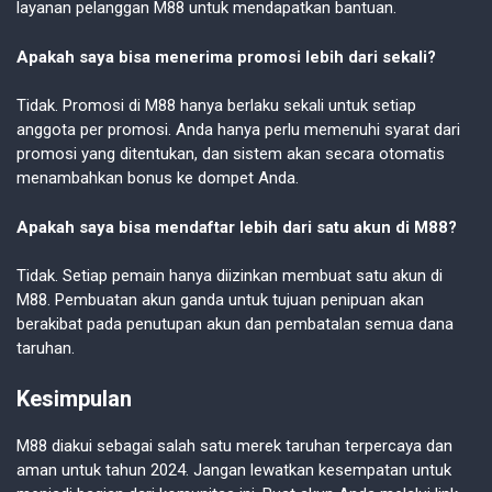
layanan pelanggan M88 untuk mendapatkan bantuan.
Apakah saya bisa menerima promosi lebih dari sekali?
Tidak. Promosi di M88 hanya berlaku sekali untuk setiap
anggota per promosi. Anda hanya perlu memenuhi syarat dari
promosi yang ditentukan, dan sistem akan secara otomatis
menambahkan bonus ke dompet Anda.
Apakah saya bisa mendaftar lebih dari satu akun di M88?
Tidak. Setiap pemain hanya diizinkan membuat satu akun di
M88. Pembuatan akun ganda untuk tujuan penipuan akan
berakibat pada penutupan akun dan pembatalan semua dana
taruhan.
Kesimpulan
M88 diakui sebagai salah satu merek taruhan terpercaya dan
aman untuk tahun 2024. Jangan lewatkan kesempatan untuk