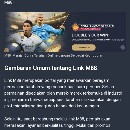
M88!
M88: Merajai Dunia Taruhan Online dengan Berbagai Keunggulan
Gambaran Umum tentang Link M88
Link M88 merupakan portal yang menawarkan beragam
permainan taruhan yang menarik bagi para pemain. Setiap
permainan disediakan oleh merek-merek terkemuka di industri
ini, menjamin bahwa setiap sesi taruhan dilaksanakan dengan
profesionalisme tinggi dan bebas dari kecurangan.
Selain itu, saat bergabung melalui link M88, pemain akan
merasakan layanan berkualitas tinggi. Mulai dari promosi