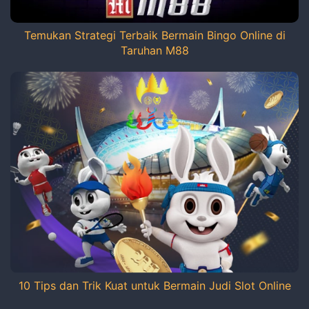
Temukan Strategi Terbaik Bermain Bingo Online di
Taruhan M88
10 Tips dan Trik Kuat untuk Bermain Judi Slot Online