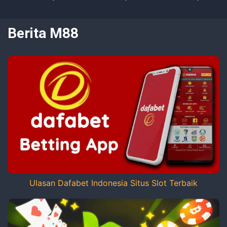
Berita M88
Ulasan Dafabet Indonesia Situs Slot Terbaik