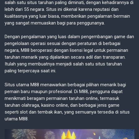
salah satu situs taruhan paling diminati, dengan kehadirannya di
lebih dari 55 negara. Situs ini dikenal karena reputasi dan
kualitasnya yang luar biasa, memberikan pengalaman bermain
yang sangat memuaskan bagi para penggunanya.
Dengan pengalaman yang luas dalam pengembangan game dan
pengelolaan operasi sesuai dengan peraturan di berbagai
negara, M88 beroperasi dengan lisensi legal untuk permainan
taruhan menarik yang dijalankan secara adil dan transparan.
Itulah yang membuatnya menjadi salah satu situs taruhan
paling terpercaya saat ini.
Situs utama M88 menawarkan berbagai pilihan menarik bagi
pemain baru maupun profesional. Di M88, pengguna dapat
menikmati beragam permainan taruhan online, termasuk
taruhan olahraga, kasino online, dan berbagai jenis game
seperti slot dan tembak ikan, yang semuanya tersedia di situs
utama M88.