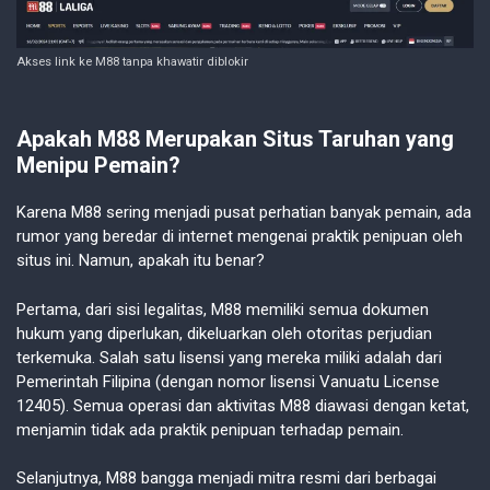
Akses link ke M88 tanpa khawatir diblokir
Apakah M88 Merupakan Situs Taruhan yang
Menipu Pemain?
Karena M88 sering menjadi pusat perhatian banyak pemain, ada
rumor yang beredar di internet mengenai praktik penipuan oleh
situs ini. Namun, apakah itu benar?
Pertama, dari sisi legalitas, M88 memiliki semua dokumen
hukum yang diperlukan, dikeluarkan oleh otoritas perjudian
terkemuka. Salah satu lisensi yang mereka miliki adalah dari
Pemerintah Filipina (dengan nomor lisensi Vanuatu License
12405). Semua operasi dan aktivitas M88 diawasi dengan ketat,
menjamin tidak ada praktik penipuan terhadap pemain.
Selanjutnya, M88 bangga menjadi mitra resmi dari berbagai