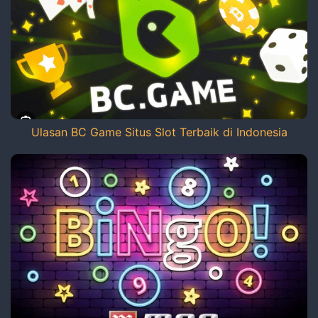
Ulasan BC Game Situs Slot Terbaik di Indonesia