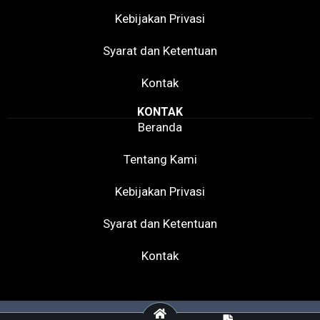
Kebijakan Privasi
Syarat dan Ketentuan
Kontak
KONTAK
Beranda
Tentang Kami
Kebijakan Privasi
Syarat dan Ketentuan
Kontak