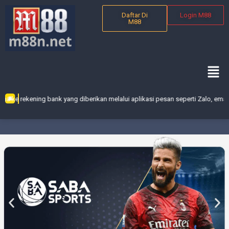
Daftar Di
Login M88
M88
n melalui aplikasi pesan seperti Zalo, email, atau yang diiklankan di akun 