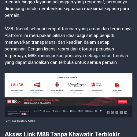
menarik hingga layanan pelanggan yang responsif, semuanya
dirancang untuk memberikan kepuasan maksimal kepada para
pemain.
M88 dikenal sebagai tempat taruhan yang aman dan terpercaya.
Platform ini merupakan pilihan ideal bagi setiap penjudi,
menawarkan transparansi dan keadilan dalam setiap
permainan. Dengan lisensi resmi dari otoritas perjudian
terpercaya, M88 menegaskan posisinya sebagai situs taruhan
yang dapat diandalkan dan terbuka untuk semua pemain.
Ikhtisar tautan M88
Akses Link M88 Tanpa Khawatir Terblokir