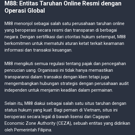
M88: Entitas Taruhan Online Resmi dengan
Operasi Global
M88 menonjol sebagai salah satu perusahaan taruhan online
yang beroperasi secara resmi dan transparan di berbagai
negara. Dengan sertifikasi dari otoritas hukum setempat, M88
berkomitmen untuk mematuhi aturan ketat terkait keamanan
informasi dan transaksi keuangan.
M88 mengikuti semua regulasi tentang pajak dan pencegahan
pencucian uang. Organisasi ini tidak hanya memastikan
transparansi dalam transaksi dengan klien tetapi juga
mengembangkan hubungan strategis dengan perusahaan audit
independen untuk menjamin keadilan dalam permainan.
Selain itu, M88 diakui sebagai salah satu situs taruhan dengan
status hukum yang kuat. Bagi pemain di Vietnam, situs ini
beroperasi secara legal di bawah lisensi dari Cagayan
Economic Zone Authority (CEZA), sebuah entitas yang didirikan
oleh Pemerintah Filipina.