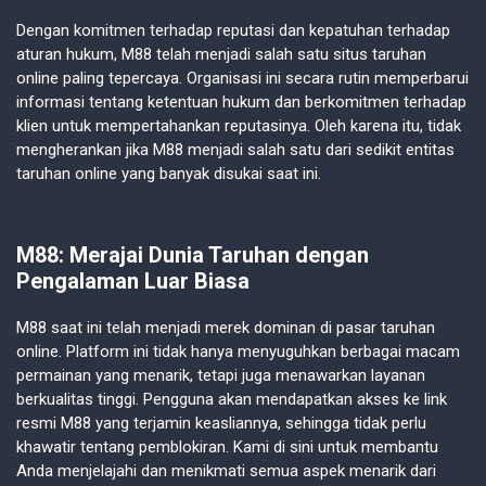
Dengan komitmen terhadap reputasi dan kepatuhan terhadap
aturan hukum, M88 telah menjadi salah satu situs taruhan
online paling tepercaya. Organisasi ini secara rutin memperbarui
informasi tentang ketentuan hukum dan berkomitmen terhadap
klien untuk mempertahankan reputasinya. Oleh karena itu, tidak
mengherankan jika M88 menjadi salah satu dari sedikit entitas
taruhan online yang banyak disukai saat ini.
M88: Merajai Dunia Taruhan dengan
Pengalaman Luar Biasa
M88 saat ini telah menjadi merek dominan di pasar taruhan
online. Platform ini tidak hanya menyuguhkan berbagai macam
permainan yang menarik, tetapi juga menawarkan layanan
berkualitas tinggi. Pengguna akan mendapatkan akses ke link
resmi M88 yang terjamin keasliannya, sehingga tidak perlu
khawatir tentang pemblokiran. Kami di sini untuk membantu
Anda menjelajahi dan menikmati semua aspek menarik dari