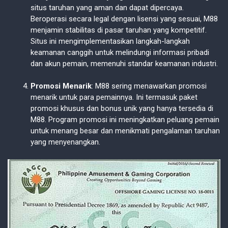
situs taruhan yang aman dan dapat dipercaya.
Beroperasi secara legal dengan lisensi yang sesuai, M88
menjamin stabilitas di pasar taruhan yang kompetitif.
Situs ini mengimplementasikan langkah-langkah
keamanan canggih untuk melindungi informasi pribadi
dan akun pemain, memenuhi standar keamanan industri.
Promosi Menarik
: M88 sering menawarkan promosi
menarik untuk para pemainnya. Ini termasuk paket
promosi khusus dan bonus unik yang hanya tersedia di
M88. Program promosi ini meningkatkan peluang pemain
untuk menang besar dan menikmati pengalaman taruhan
yang menyenangkan.