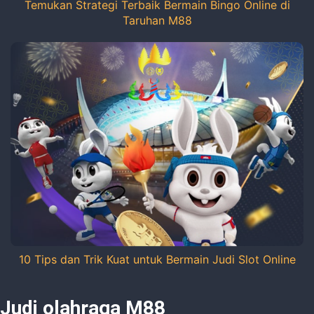
Temukan Strategi Terbaik Bermain Bingo Online di
Taruhan M88
10 Tips dan Trik Kuat untuk Bermain Judi Slot Online
Judi olahraga M88