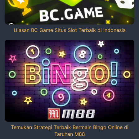
Ulasan BC Game Situs Slot Terbaik di Indonesia
Temukan Strategi Terbaik Bermain Bingo Online di
Taruhan M88