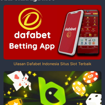
Ulasan Dafabet Indonesia Situs Slot Terbaik