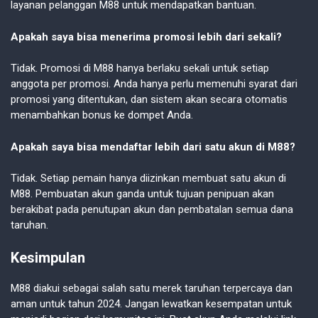
layanan pelanggan M88 untuk mendapatkan bantuan.
Apakah saya bisa menerima promosi lebih dari sekali?
Tidak. Promosi di M88 hanya berlaku sekali untuk setiap
anggota per promosi. Anda hanya perlu memenuhi syarat dari
promosi yang ditentukan, dan sistem akan secara otomatis
menambahkan bonus ke dompet Anda.
Apakah saya bisa mendaftar lebih dari satu akun di M88?
Tidak. Setiap pemain hanya diizinkan membuat satu akun di
M88. Pembuatan akun ganda untuk tujuan penipuan akan
berakibat pada penutupan akun dan pembatalan semua dana
taruhan.
Kesimpulan
M88 diakui sebagai salah satu merek taruhan terpercaya dan
aman untuk tahun 2024. Jangan lewatkan kesempatan untuk