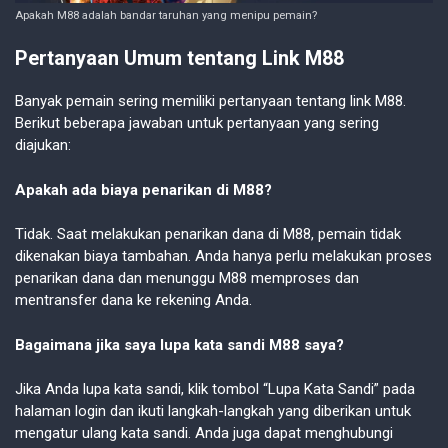
Apakah M88 adalah bandar taruhan yang menipu pemain?
Pertanyaan Umum tentang Link M88
Banyak pemain sering memiliki pertanyaan tentang link M88.
Berikut beberapa jawaban untuk pertanyaan yang sering
diajukan:
Apakah ada biaya penarikan di M88?
Tidak. Saat melakukan penarikan dana di M88, pemain tidak
dikenakan biaya tambahan. Anda hanya perlu melakukan proses
penarikan dana dan menunggu M88 memproses dan
mentransfer dana ke rekening Anda.
Bagaimana jika saya lupa kata sandi M88 saya?
Jika Anda lupa kata sandi, klik tombol “Lupa Kata Sandi” pada
halaman login dan ikuti langkah-langkah yang diberikan untuk
mengatur ulang kata sandi. Anda juga dapat menghubungi