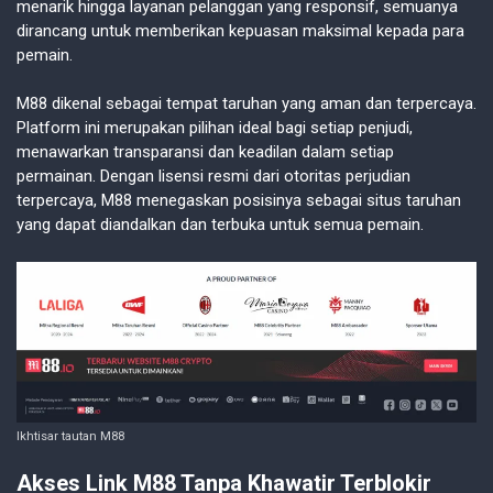
menarik hingga layanan pelanggan yang responsif, semuanya
dirancang untuk memberikan kepuasan maksimal kepada para
pemain.
M88 dikenal sebagai tempat taruhan yang aman dan terpercaya.
Platform ini merupakan pilihan ideal bagi setiap penjudi,
menawarkan transparansi dan keadilan dalam setiap
permainan. Dengan lisensi resmi dari otoritas perjudian
terpercaya, M88 menegaskan posisinya sebagai situs taruhan
yang dapat diandalkan dan terbuka untuk semua pemain.
Ikhtisar tautan M88
Akses Link M88 Tanpa Khawatir Terblokir