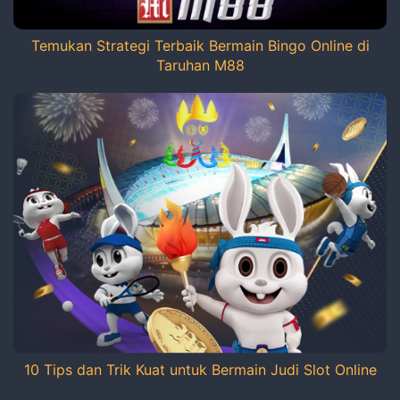
Temukan Strategi Terbaik Bermain Bingo Online di
Taruhan M88
10 Tips dan Trik Kuat untuk Bermain Judi Slot Online