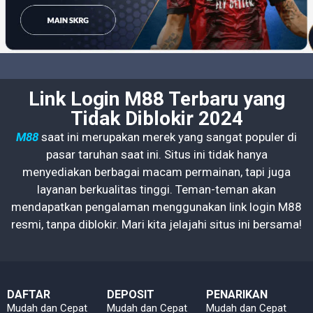
Link Login M88 Terbaru yang
Tidak Diblokir 2024
M88
saat ini merupakan merek yang sangat populer di
pasar taruhan saat ini. Situs ini tidak hanya
menyediakan berbagai macam permainan, tapi juga
layanan berkualitas tinggi. Teman-teman akan
mendapatkan pengalaman menggunakan link login M88
resmi, tanpa diblokir. Mari kita jelajahi situs ini bersama!
DAFTAR
DEPOSIT
PENARIKAN
Mudah dan Cepat
Mudah dan Cepat
Mudah dan Cepat