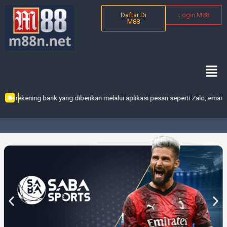
Daftar Di
Login M88
M88
 melalui aplikasi pesan seperti Zalo, email, atau yang diiklankan di akun me