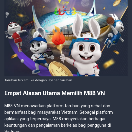
Taruhan terkemuka dengan layanan taruhan
Empat Alasan Utama Memilih M88 VN
M88 VN menawarkan platform taruhan yang sehat dan
bermanfaat bagi masyarakat Vietnam. Sebagai platform
aplikasi yang terpercaya, M88 menyediakan berbagai
keuntungan dan pengalaman berkelas bagi pengguna di
Vietnam.