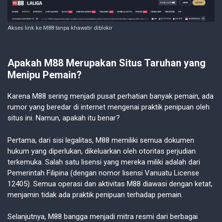
Akses link ke M88 tanpa khawatir diblokir
Apakah M88 Merupakan Situs Taruhan yang
Menipu Pemain?
Karena M88 sering menjadi pusat perhatian banyak pemain, ada
rumor yang beredar di internet mengenai praktik penipuan oleh
situs ini. Namun, apakah itu benar?
Pertama, dari sisi legalitas, M88 memiliki semua dokumen
hukum yang diperlukan, dikeluarkan oleh otoritas perjudian
terkemuka. Salah satu lisensi yang mereka miliki adalah dari
Pemerintah Filipina (dengan nomor lisensi Vanuatu License
12405). Semua operasi dan aktivitas M88 diawasi dengan ketat,
menjamin tidak ada praktik penipuan terhadap pemain.
Selanjutnya, M88 bangga menjadi mitra resmi dari berbagai