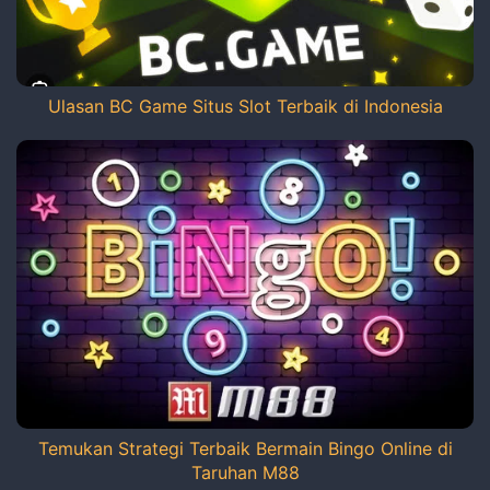
Ulasan BC Game Situs Slot Terbaik di Indonesia
Temukan Strategi Terbaik Bermain Bingo Online di
Taruhan M88