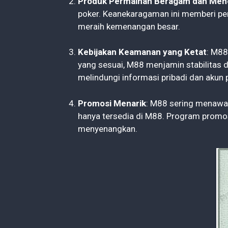
Produk Permainan Beragam dan Men
poker. Keanekaragaman ini memberi pem
meraih kemenangan besar.
Kebijakan Keamanan yang Ketat
: M88
yang sesuai, M88 menjamin stabilitas 
melindungi informasi pribadi dan akun
Promosi Menarik
: M88 sering menawar
hanya tersedia di M88. Program promo
menyenangkan.