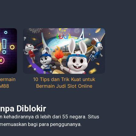
Bermain
10 Tips dan Trik Kuat untuk
 M88
Bermain Judi Slot Online
npa Diblokir
 kehadirannya di lebih dari 55 negara. Situs
at memuaskan bagi para penggunanya.