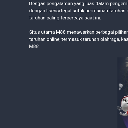
Dengan pengalaman yang luas dalam pengemba
dengan lisensi legal untuk permainan taruhan 
taruhan paling terpercaya saat ini.
Situs utama M88 menawarkan berbagai piliha
taruhan online, termasuk taruhan olahraga, ka
M88.