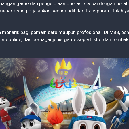
ngan game dan pengelolaan operasi sesuai dengan peratur
menarik yang dijalankan secara adil dan transparan. Itulah
n menarik bagi pemain baru maupun profesional. Di M88, p
sino online, dan berbagai jenis game seperti slot dan temba