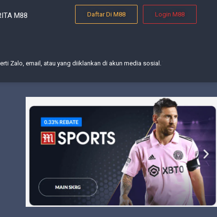
Daftar Di M88
Login M88
RITA M88
n di akun media sosial. Terima kasih atas perhatian Anda!