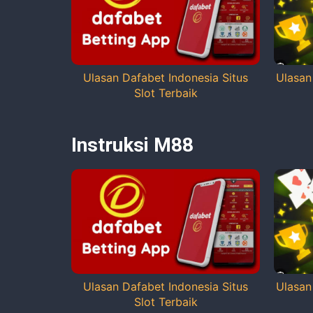
Ulasan Dafabet Indonesia Situs
Ulasan
Slot Terbaik
Instruksi M88
Ulasan Dafabet Indonesia Situs
Ulasan
Slot Terbaik