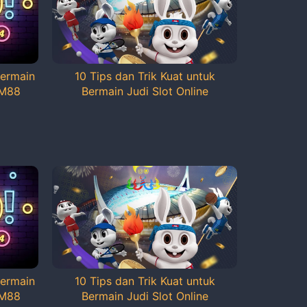
Bermain
10 Tips dan Trik Kuat untuk
 M88
Bermain Judi Slot Online
Bermain
10 Tips dan Trik Kuat untuk
 M88
Bermain Judi Slot Online