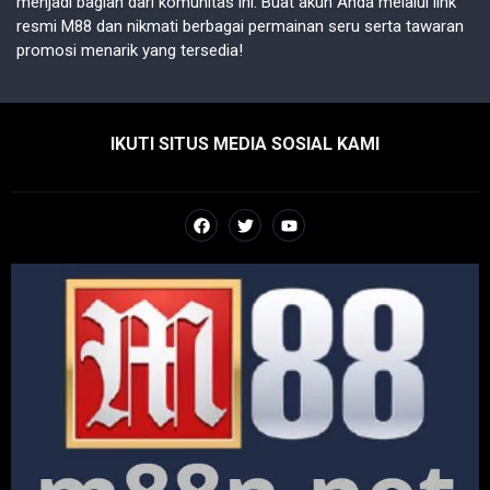
menjadi bagian dari komunitas ini. Buat akun Anda melalui link
resmi M88 dan nikmati berbagai permainan seru serta tawaran
promosi menarik yang tersedia!
IKUTI SITUS MEDIA SOSIAL KAMI