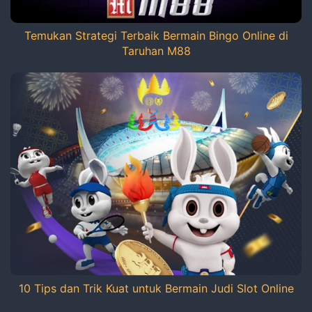
Temukan Strategi Terbaik Bermain Bingo Online di
Taruhan M88
10 Tips dan Trik Kuat untuk Bermain Judi Slot Online