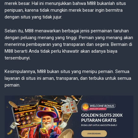
merek besar. Hal ini menunjukkan bahwa M88 bukanlah situs
penipuan, karena tidak mungkin merek besar ingin bermitra
dengan situs yang tidak jujur.
Selain itu, M88 menawarkan berbagai jenis permainan taruhan
dengan peluang menang yang tinggi. Pemain yang menang akan
menerima pembayaran yang transparan dan segera. Bermain di
M88 berarti Anda tidak perlu khawatir akan adanya biaya
tersembunyi.
Kesimpulannya, M88 bukan situs yang menipu pemain. Semua
layanan di situs ini aman, transparan, dan terbuka untuk semua
pemain.