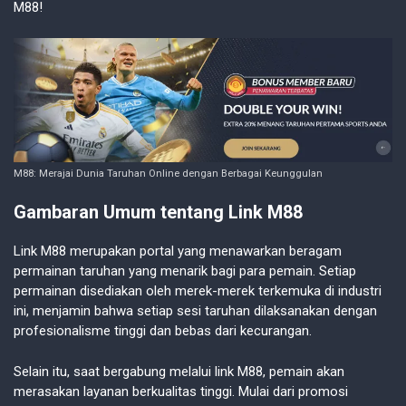
M88!
M88: Merajai Dunia Taruhan Online dengan Berbagai Keunggulan
Gambaran Umum tentang Link M88
Link M88 merupakan portal yang menawarkan beragam
permainan taruhan yang menarik bagi para pemain. Setiap
permainan disediakan oleh merek-merek terkemuka di industri
ini, menjamin bahwa setiap sesi taruhan dilaksanakan dengan
profesionalisme tinggi dan bebas dari kecurangan.
Selain itu, saat bergabung melalui link M88, pemain akan
merasakan layanan berkualitas tinggi. Mulai dari promosi