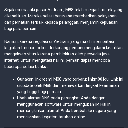
Sejak memasuki pasar Vietnam, M88 telah menjadi merek yang
dikenal luas. Mereka selalu berusaha memberikan pelayanan
dan perhatian terbaik kepada pelanggan, menjamin kepuasan
bagi para pemain.
Namun, karena regulasi di Vietnam yang masih membatasi
kegiatan taruhan online, terkadang pemain mengalami kesulitan
mengakses situs karena pemblokiran oleh penyedia jasa
internet. Untuk mengatasi hal ini, pemain dapat mencoba
beberapa solusi berikut:
Gunakan link resmi M88 yang terbaru: linkm88.icu. Link ini
diupdate oleh M88 dan menawarkan tingkat keamanan
yang tinggi bagi pemain.
Ubah alamat DNS pada perangkat Anda dengan
menggunakan software untuk mengubah IP. Hal ini
memungkinkan alamat Anda berubah ke negara yang
mengizinkan kegiatan taruhan online.