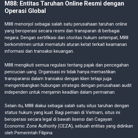
M88: Entitas Taruhan Online Resmi dengan
Operasi Global
M88 menonjol sebagai salah satu perusahaan taruhan online
yang beroperasi secara resmi dan transparan di berbagai
negara. Dengan sertifikasi dari otoritas hukum setempat, M88
berkomitmen untuk mematuhi aturan ketat terkait keamanan
informasi dan transaksi keuangan.
M88 mengikuti semua regulasi tentang pajak dan pencegahan
pencucian uang. Organisasi ini tidak hanya memastikan
transparansi dalam transaksi dengan klien tetapi juga
mengembangkan hubungan strategis dengan perusahaan audit
independen untuk menjamin keadilan dalam permainan.
Selain itu, M88 diakui sebagai salah satu situs taruhan dengan
status hukum yang kuat. Bagi pemain di Vietnam, situs ini
beroperasi secara legal di bawah lisensi dari Cagayan
Economic Zone Authority (CEZA), sebuah entitas yang didirikan
oleh Pemerintah Filipina.