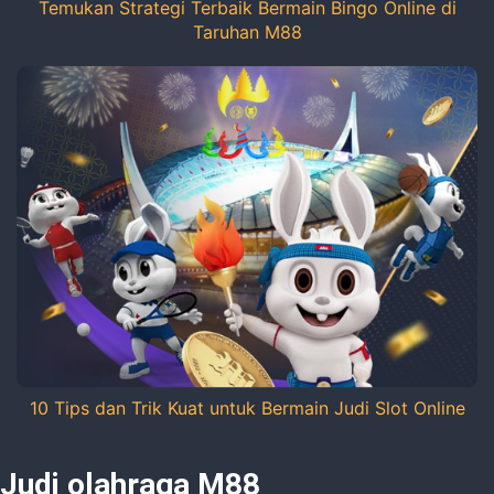
Temukan Strategi Terbaik Bermain Bingo Online di
Taruhan M88
10 Tips dan Trik Kuat untuk Bermain Judi Slot Online
Judi olahraga M88