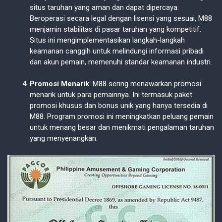
situs taruhan yang aman dan dapat dipercaya.
Beroperasi secara legal dengan lisensi yang sesuai, M88
menjamin stabilitas di pasar taruhan yang kompetitif.
Situs ini mengimplementasikan langkah-langkah
keamanan canggih untuk melindungi informasi pribadi
dan akun pemain, memenuhi standar keamanan industri.
Promosi Menarik
: M88 sering menawarkan promosi
menarik untuk para pemainnya. Ini termasuk paket
promosi khusus dan bonus unik yang hanya tersedia di
M88. Program promosi ini meningkatkan peluang pemain
untuk menang besar dan menikmati pengalaman taruhan
yang menyenangkan.