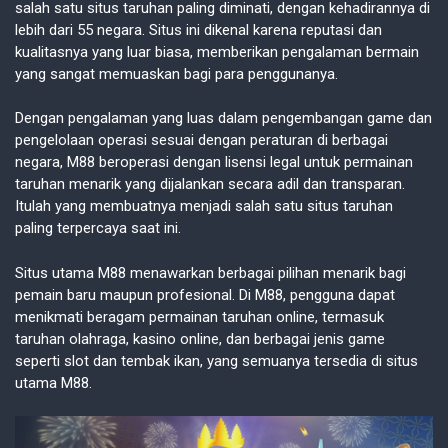
salah satu situs taruhan paling diminati, dengan kehadirannya di
lebih dari 55 negara. Situs ini dikenal karena reputasi dan
kualitasnya yang luar biasa, memberikan pengalaman bermain
yang sangat memuaskan bagi para penggunanya.
Dengan pengalaman yang luas dalam pengembangan game dan
pengelolaan operasi sesuai dengan peraturan di berbagai
negara, M88 beroperasi dengan lisensi legal untuk permainan
taruhan menarik yang dijalankan secara adil dan transparan.
Itulah yang membuatnya menjadi salah satu situs taruhan
paling terpercaya saat ini.
Situs utama M88 menawarkan berbagai pilihan menarik bagi
pemain baru maupun profesional. Di M88, pengguna dapat
menikmati beragam permainan taruhan online, termasuk
taruhan olahraga, kasino online, dan berbagai jenis game
seperti slot dan tembak ikan, yang semuanya tersedia di situs
utama M88.