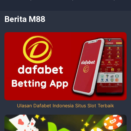
Berita M88
Ulasan Dafabet Indonesia Situs Slot Terbaik