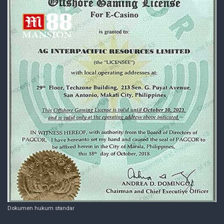
Dokumen hukum standar