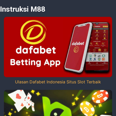
Instruksi M88
Ulasan Dafabet Indonesia Situs Slot Terbaik