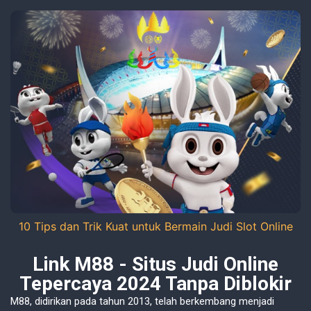
10 Tips dan Trik Kuat untuk Bermain Judi Slot Online
Link M88 - Situs Judi Online
Tepercaya 2024 Tanpa Diblokir
M88, didirikan pada tahun 2013, telah berkembang menjadi