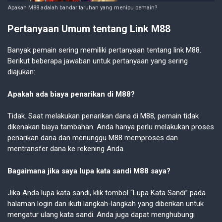
Apakah M88 adalah bandar taruhan yang menipu pemain?
Pertanyaan Umum tentang Link M88
Banyak pemain sering memiliki pertanyaan tentang link M88.
Berikut beberapa jawaban untuk pertanyaan yang sering
diajukan:
Apakah ada biaya penarikan di M88?
Tidak. Saat melakukan penarikan dana di M88, pemain tidak
dikenakan biaya tambahan. Anda hanya perlu melakukan proses
penarikan dana dan menunggu M88 memproses dan
mentransfer dana ke rekening Anda.
Bagaimana jika saya lupa kata sandi M88 saya?
Jika Anda lupa kata sandi, klik tombol “Lupa Kata Sandi” pada
halaman login dan ikuti langkah-langkah yang diberikan untuk
mengatur ulang kata sandi. Anda juga dapat menghubungi