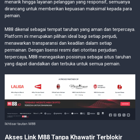
menarik hingga layanan pelanggan yang responsif, semuanya
dirancang untuk memberikan kepuasan maksimal kepada para
pemain.
M88 dikenal sebagai tempat taruhan yang aman dan terpercaya.
Platform ini merupakan pilihan ideal bagi setiap penjudi,
menawarkan transparansi dan keadilan dalam setiap
permainan. Dengan lisensi resmi dari otoritas perjudian
terpercaya, M88 menegaskan posisinya sebagai situs taruhan
yang dapat diandalkan dan terbuka untuk semua pemain.
Ikhtisar tautan M88
Akses Link M88 Tanpa Khawatir Terblokir