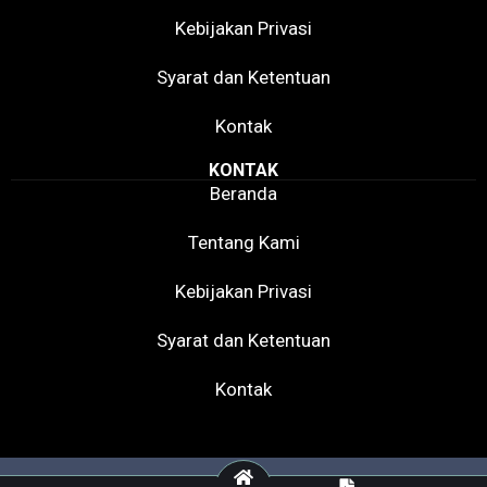
Kebijakan Privasi
Syarat dan Ketentuan
Kontak
KONTAK
Beranda
Tentang Kami
Kebijakan Privasi
Syarat dan Ketentuan
Kontak