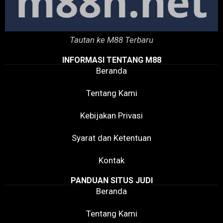
Tautan ke M88 Terbaru
INFORMASI TENTANG M88
Beranda
Tentang Kami
Kebijakan Privasi
Syarat dan Ketentuan
Kontak
PANDUAN SITUS JUDI
Beranda
Tentang Kami