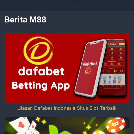
Berita M88
Ulasan Dafabet Indonesia Situs Slot Terbaik