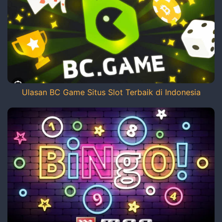
Ulasan BC Game Situs Slot Terbaik di Indonesia