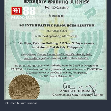
Dokumen hukum standar