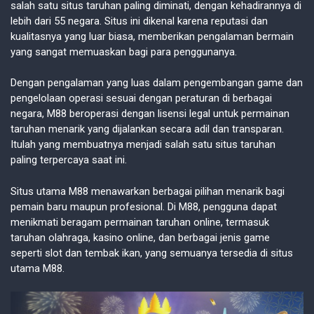
salah satu situs taruhan paling diminati, dengan kehadirannya di
lebih dari 55 negara. Situs ini dikenal karena reputasi dan
kualitasnya yang luar biasa, memberikan pengalaman bermain
yang sangat memuaskan bagi para penggunanya.
Dengan pengalaman yang luas dalam pengembangan game dan
pengelolaan operasi sesuai dengan peraturan di berbagai
negara, M88 beroperasi dengan lisensi legal untuk permainan
taruhan menarik yang dijalankan secara adil dan transparan.
Itulah yang membuatnya menjadi salah satu situs taruhan
paling terpercaya saat ini.
Situs utama M88 menawarkan berbagai pilihan menarik bagi
pemain baru maupun profesional. Di M88, pengguna dapat
menikmati beragam permainan taruhan online, termasuk
taruhan olahraga, kasino online, dan berbagai jenis game
seperti slot dan tembak ikan, yang semuanya tersedia di situs
utama M88.