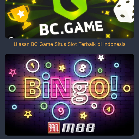
Ulasan BC Game Situs Slot Terbaik di Indonesia