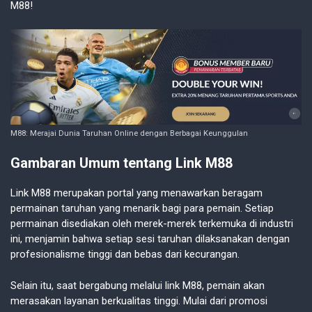
M88!
M88: Merajai Dunia Taruhan Online dengan Berbagai Keunggulan
Gambaran Umum tentang Link M88
Link M88 merupakan portal yang menawarkan beragam
permainan taruhan yang menarik bagi para pemain. Setiap
permainan disediakan oleh merek-merek terkemuka di industri
ini, menjamin bahwa setiap sesi taruhan dilaksanakan dengan
profesionalisme tinggi dan bebas dari kecurangan.
Selain itu, saat bergabung melalui link M88, pemain akan
merasakan layanan berkualitas tinggi. Mulai dari promosi