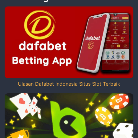
Ulasan Dafabet Indonesia Situs Slot Terbaik