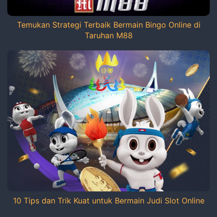
Temukan Strategi Terbaik Bermain Bingo Online di
Taruhan M88
10 Tips dan Trik Kuat untuk Bermain Judi Slot Online