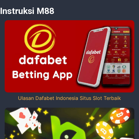
Instruksi M88
Ulasan Dafabet Indonesia Situs Slot Terbaik