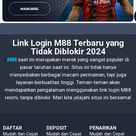
Link Login M88 Terbaru yang
Tidak Diblokir 2024
M88
saat ini merupakan merek yang sangat populer di
pasar taruhan saat ini. Situs ini tidak hanya
menyediakan berbagai macam permainan, tapi juga
layanan berkualitas tinggi. Teman-teman akan
mendapatkan pengalaman menggunakan link login M88
resmi, tanpa diblokir. Mari kita jelajahi situs ini bersama!
DAFTAR
DEPOSIT
PENARIKAN
Mudah dan Cepat
Mudah dan Cepat
Mudah dan Cepat