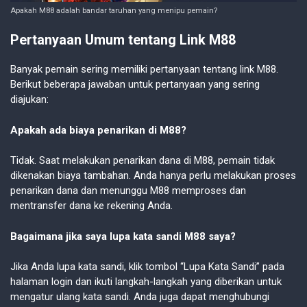
Apakah M88 adalah bandar taruhan yang menipu pemain?
Pertanyaan Umum tentang Link M88
Banyak pemain sering memiliki pertanyaan tentang link M88.
Berikut beberapa jawaban untuk pertanyaan yang sering
diajukan:
Apakah ada biaya penarikan di M88?
Tidak. Saat melakukan penarikan dana di M88, pemain tidak
dikenakan biaya tambahan. Anda hanya perlu melakukan proses
penarikan dana dan menunggu M88 memproses dan
mentransfer dana ke rekening Anda.
Bagaimana jika saya lupa kata sandi M88 saya?
Jika Anda lupa kata sandi, klik tombol “Lupa Kata Sandi” pada
halaman login dan ikuti langkah-langkah yang diberikan untuk
mengatur ulang kata sandi. Anda juga dapat menghubungi