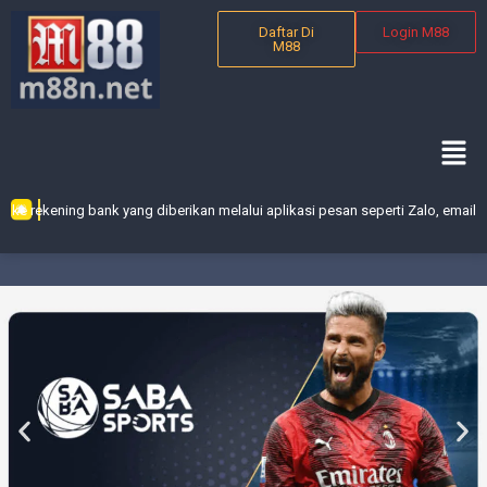
Daftar Di
Login M88
M88
melalui aplikasi pesan seperti Zalo, email, atau yang diiklankan di akun med