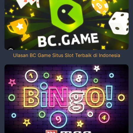
Ulasan BC Game Situs Slot Terbaik di Indonesia