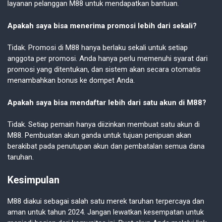
layanan pelanggan M88 untuk mendapatkan bantuan.
Apakah saya bisa menerima promosi lebih dari sekali?
Tidak. Promosi di M88 hanya berlaku sekali untuk setiap
anggota per promosi. Anda hanya perlu memenuhi syarat dari
promosi yang ditentukan, dan sistem akan secara otomatis
menambahkan bonus ke dompet Anda.
Apakah saya bisa mendaftar lebih dari satu akun di M88?
Tidak. Setiap pemain hanya diizinkan membuat satu akun di
M88. Pembuatan akun ganda untuk tujuan penipuan akan
berakibat pada penutupan akun dan pembatalan semua dana
taruhan.
Kesimpulan
M88 diakui sebagai salah satu merek taruhan terpercaya dan
aman untuk tahun 2024. Jangan lewatkan kesempatan untuk