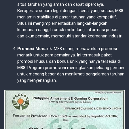
situs taruhan yang aman dan dapat dipercaya.
Beroperasi secara legal dengan lisensi yang sesuai, M88
menjamin stabilitas di pasar taruhan yang kompetitif.
Situs ini mengimplementasikan langkah-langkah
keamanan canggih untuk melindungi informasi pribadi
dan akun pemain, memenuhi standar keamanan industri.
Promosi Menarik
: M88 sering menawarkan promosi
menarik untuk para pemainnya. Ini termasuk paket
promosi khusus dan bonus unik yang hanya tersedia di
M88. Program promosi ini meningkatkan peluang pemain
untuk menang besar dan menikmati pengalaman taruhan
yang menyenangkan.