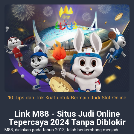
10 Tips dan Trik Kuat untuk Bermain Judi Slot Online
Link M88 - Situs Judi Online
Tepercaya 2024 Tanpa Diblokir
M88, didirikan pada tahun 2013, telah berkembang menjadi