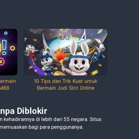
Bermain
10 Tips dan Trik Kuat untuk
 M88
Bermain Judi Slot Online
npa Diblokir
 kehadirannya di lebih dari 55 negara. Situs
at memuaskan bagi para penggunanya.