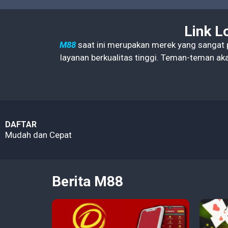
Link L
M88
saat ini merupakan merek yang sangat p
layanan berkualitas tinggi. Teman-teman aka
DAFTAR
Mudah dan Cepat
Berita M88