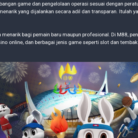
ngan game dan pengelolaan operasi sesuai dengan peratur
menarik yang dijalankan secara adil dan transparan. Itulah
n menarik bagi pemain baru maupun profesional. Di M88, p
sino online, dan berbagai jenis game seperti slot dan temba