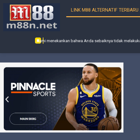
LINK M88 ALTERNATIF TERBARU 
an bahwa Anda sebaiknya tidak melakukan transfer dana ke rekening bank yang