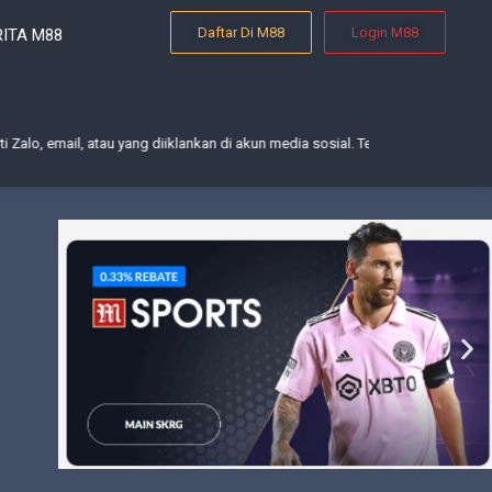
Daftar Di M88
Login M88
RITA M88
 di akun media sosial. Terima kasih atas perhatian Anda!