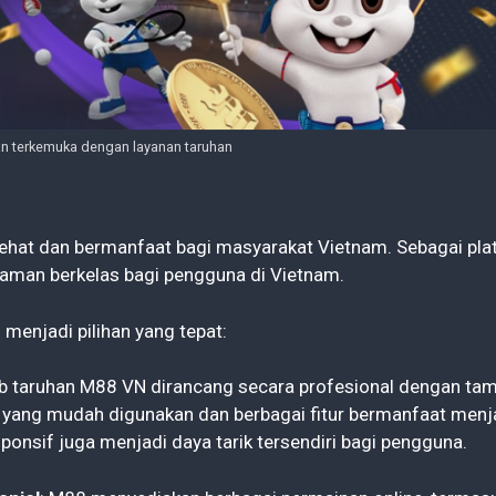
an terkemuka dengan layanan taruhan
at dan bermanfaat bagi masyarakat Vietnam. Sebagai plat
aman berkelas bagi pengguna di Vietnam.
enjadi pilihan yang tepat:
eb taruhan M88 VN dirancang secara profesional dengan ta
ang mudah digunakan dan berbagai fitur bermanfaat menjadi
onsif juga menjadi daya tarik tersendiri bagi pengguna.