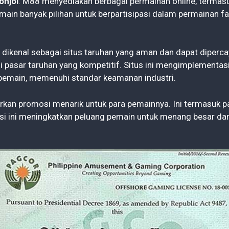
onjol
: M88 menyediakan berbagai permainan online, termasuk
ain banyak pilihan untuk berpartisipasi dalam permainan f
 dikenal sebagai situs taruhan yang aman dan dapat dipercay
di pasar taruhan yang kompetitif. Situs ini mengimplementa
 pemain, memenuhi standar keamanan industri.
kan promosi menarik untuk para pemainnya. Ini termasuk p
si ini meningkatkan peluang pemain untuk menang besar d