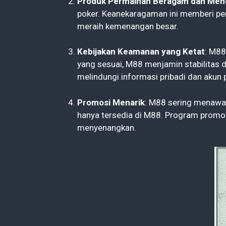
Produk Permainan Beragam dan Men
poker. Keanekaragaman ini memberi pem
meraih kemenangan besar.
Kebijakan Keamanan yang Ketat
: M88
yang sesuai, M88 menjamin stabilitas 
melindungi informasi pribadi dan akun
Promosi Menarik
: M88 sering menawar
hanya tersedia di M88. Program promo
menyenangkan.