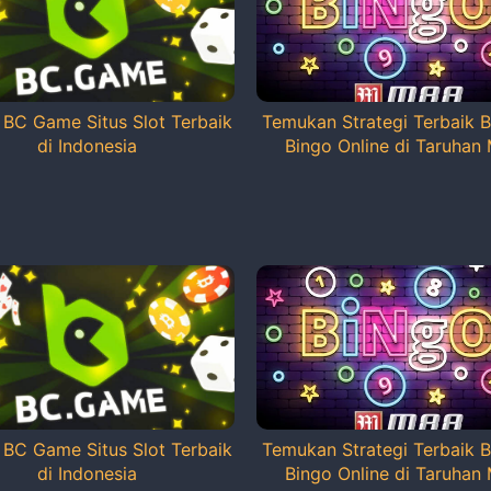
 BC Game Situs Slot Terbaik
Temukan Strategi Terbaik 
di Indonesia
Bingo Online di Taruhan
 BC Game Situs Slot Terbaik
Temukan Strategi Terbaik 
di Indonesia
Bingo Online di Taruhan