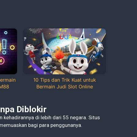
Bermain
10 Tips dan Trik Kuat untuk
 M88
Bermain Judi Slot Online
npa Diblokir
 kehadirannya di lebih dari 55 negara. Situs
at memuaskan bagi para penggunanya.