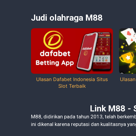
Judi olahraga M88
Ulasan Dafabet Indonesia Situs
Ulasan
Slot Terbaik
Link M88 - 
M88, didirikan pada tahun 2013, telah berkemb
ini dikenal karena reputasi dan kualitasnya