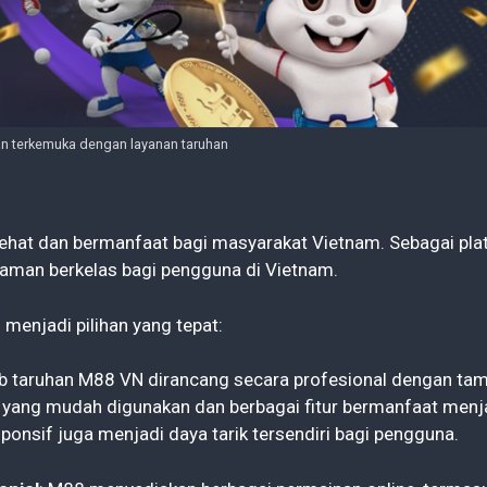
an terkemuka dengan layanan taruhan
at dan bermanfaat bagi masyarakat Vietnam. Sebagai plat
aman berkelas bagi pengguna di Vietnam.
enjadi pilihan yang tepat:
eb taruhan M88 VN dirancang secara profesional dengan ta
ang mudah digunakan dan berbagai fitur bermanfaat menjadi
onsif juga menjadi daya tarik tersendiri bagi pengguna.