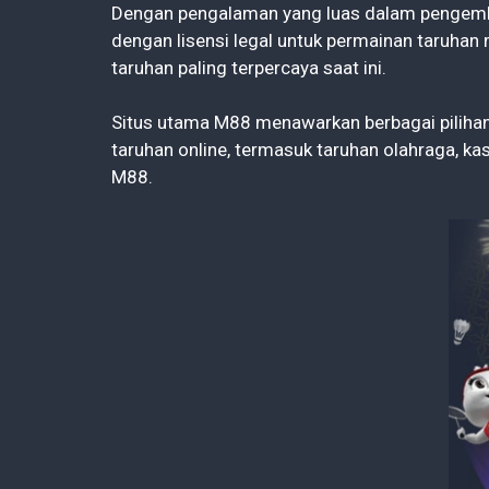
Dengan pengalaman yang luas dalam pengemba
dengan lisensi legal untuk permainan taruhan 
taruhan paling terpercaya saat ini.
Situs utama M88 menawarkan berbagai piliha
taruhan online, termasuk taruhan olahraga, ka
M88.