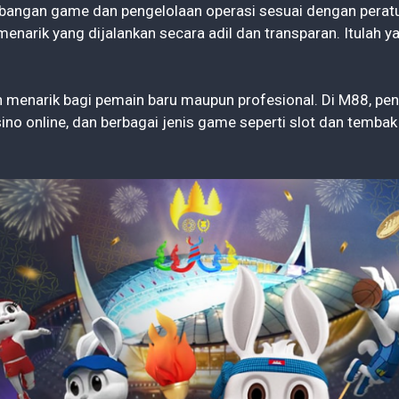
ngan game dan pengelolaan operasi sesuai dengan peratur
menarik yang dijalankan secara adil dan transparan. Itulah
n menarik bagi pemain baru maupun profesional. Di M88, p
sino online, dan berbagai jenis game seperti slot dan temba