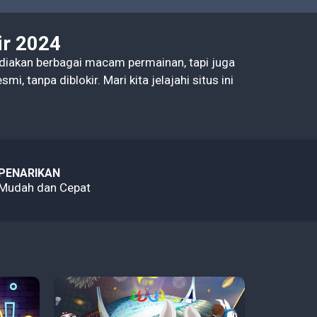
ir 2024
yediakan berbagai macam permainan, tapi juga
tanpa diblokir. Mari kita jelajahi situs ini
PENARIKAN
Mudah dan Cepat