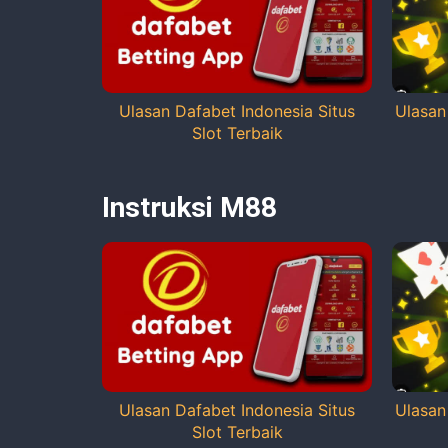
Ulasan Dafabet Indonesia Situs
Ulasan
Slot Terbaik
Instruksi M88
Ulasan Dafabet Indonesia Situs
Ulasan
Slot Terbaik