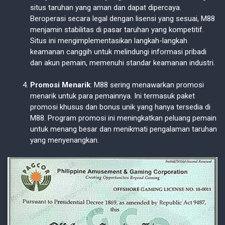
situs taruhan yang aman dan dapat dipercaya.
Beroperasi secara legal dengan lisensi yang sesuai, M88
menjamin stabilitas di pasar taruhan yang kompetitif.
Situs ini mengimplementasikan langkah-langkah
keamanan canggih untuk melindungi informasi pribadi
dan akun pemain, memenuhi standar keamanan industri.
Promosi Menarik
: M88 sering menawarkan promosi
menarik untuk para pemainnya. Ini termasuk paket
promosi khusus dan bonus unik yang hanya tersedia di
M88. Program promosi ini meningkatkan peluang pemain
untuk menang besar dan menikmati pengalaman taruhan
yang menyenangkan.