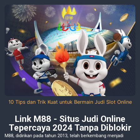
10 Tips dan Trik Kuat untuk Bermain Judi Slot Online
Link M88 - Situs Judi Online
Tepercaya 2024 Tanpa Diblokir
M88, didirikan pada tahun 2013, telah berkembang menjadi