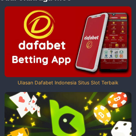
Ulasan Dafabet Indonesia Situs Slot Terbaik