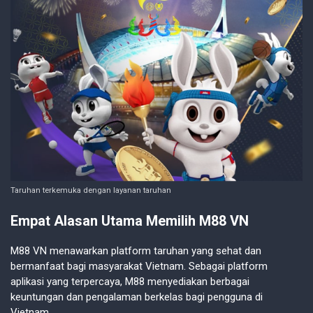
Taruhan terkemuka dengan layanan taruhan
Empat Alasan Utama Memilih M88 VN
M88 VN menawarkan platform taruhan yang sehat dan
bermanfaat bagi masyarakat Vietnam. Sebagai platform
aplikasi yang terpercaya, M88 menyediakan berbagai
keuntungan dan pengalaman berkelas bagi pengguna di
Vietnam.