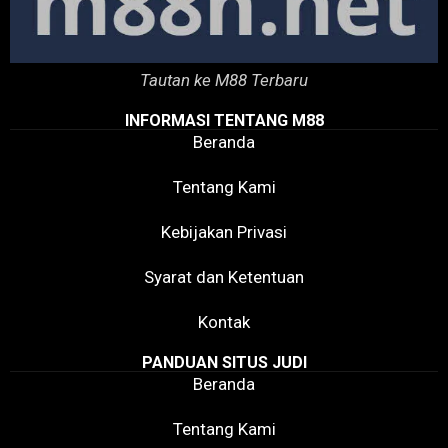
Tautan ke M88 Terbaru
INFORMASI TENTANG M88
Beranda
Tentang Kami
Kebijakan Privasi
Syarat dan Ketentuan
Kontak
PANDUAN SITUS JUDI
Beranda
Tentang Kami