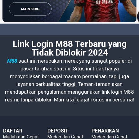
Link Login M88 Terbaru yang
Tidak Diblokir 2024
M88
saat ini merupakan merek yang sangat populer di
pasar taruhan saat ini. Situs ini tidak hanya
menyediakan berbagai macam permainan, tapi juga
layanan berkualitas tinggi. Teman-teman akan
mendapatkan pengalaman menggunakan link login M88
resmi, tanpa diblokir. Mari kita jelajahi situs ini bersama!
DAFTAR
DEPOSIT
PENARIKAN
Mudah dan Cepat
Mudah dan Cepat
Mudah dan Cepat