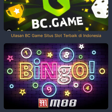
Ulasan BC Game Situs Slot Terbaik di Indonesia