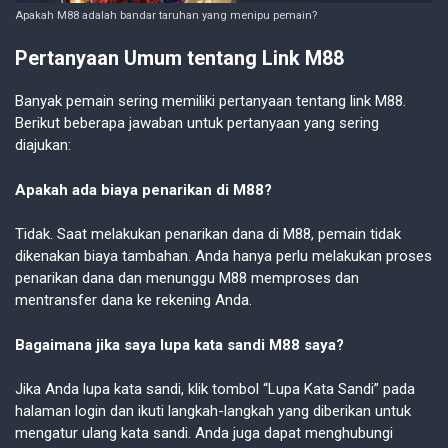
Apakah M88 adalah bandar taruhan yang menipu pemain?
Pertanyaan Umum tentang Link M88
Banyak pemain sering memiliki pertanyaan tentang link M88.
Berikut beberapa jawaban untuk pertanyaan yang sering
diajukan:
Apakah ada biaya penarikan di M88?
Tidak. Saat melakukan penarikan dana di M88, pemain tidak
dikenakan biaya tambahan. Anda hanya perlu melakukan proses
penarikan dana dan menunggu M88 memproses dan
mentransfer dana ke rekening Anda.
Bagaimana jika saya lupa kata sandi M88 saya?
Jika Anda lupa kata sandi, klik tombol “Lupa Kata Sandi” pada
halaman login dan ikuti langkah-langkah yang diberikan untuk
mengatur ulang kata sandi. Anda juga dapat menghubungi