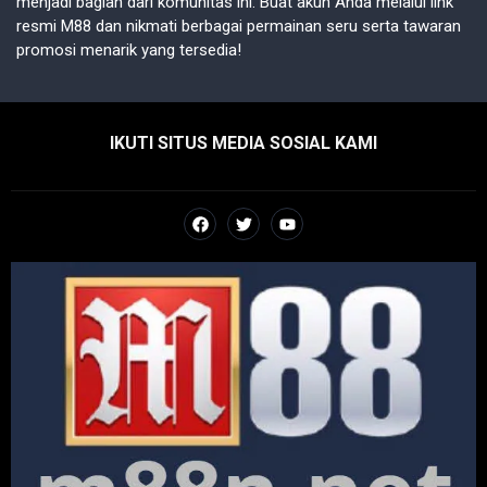
menjadi bagian dari komunitas ini. Buat akun Anda melalui link
resmi M88 dan nikmati berbagai permainan seru serta tawaran
promosi menarik yang tersedia!
IKUTI SITUS MEDIA SOSIAL KAMI