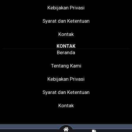
Kebijakan Privasi
Syarat dan Ketentuan
Kontak
KONTAK
Beranda
Tentang Kami
Kebijakan Privasi
Syarat dan Ketentuan
Kontak