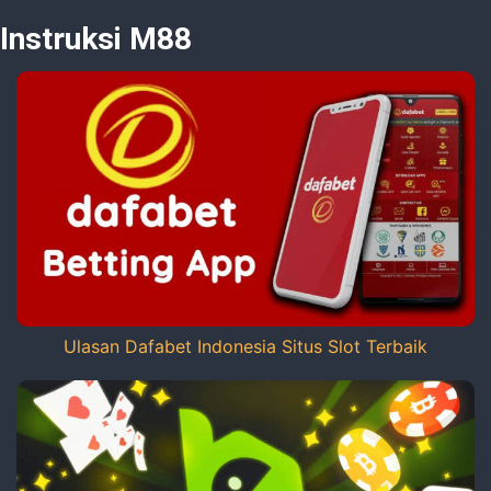
Instruksi M88
Ulasan Dafabet Indonesia Situs Slot Terbaik