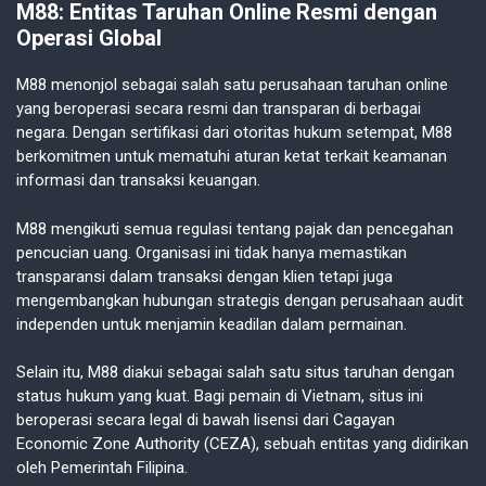
M88: Entitas Taruhan Online Resmi dengan
Operasi Global
M88 menonjol sebagai salah satu perusahaan taruhan online
yang beroperasi secara resmi dan transparan di berbagai
negara. Dengan sertifikasi dari otoritas hukum setempat, M88
berkomitmen untuk mematuhi aturan ketat terkait keamanan
informasi dan transaksi keuangan.
M88 mengikuti semua regulasi tentang pajak dan pencegahan
pencucian uang. Organisasi ini tidak hanya memastikan
transparansi dalam transaksi dengan klien tetapi juga
mengembangkan hubungan strategis dengan perusahaan audit
independen untuk menjamin keadilan dalam permainan.
Selain itu, M88 diakui sebagai salah satu situs taruhan dengan
status hukum yang kuat. Bagi pemain di Vietnam, situs ini
beroperasi secara legal di bawah lisensi dari Cagayan
Economic Zone Authority (CEZA), sebuah entitas yang didirikan
oleh Pemerintah Filipina.