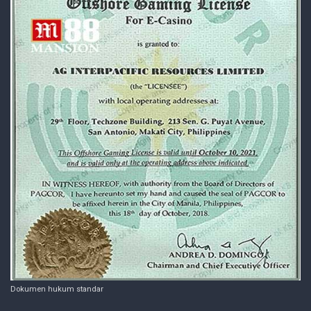
Dokumen hukum standar