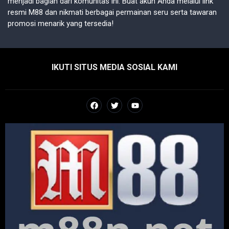
menjadi bagian dari komunitas ini. Buat akun Anda melalui link
resmi M88 dan nikmati berbagai permainan seru serta tawaran
promosi menarik yang tersedia!
IKUTI SITUS MEDIA SOSIAL KAMI