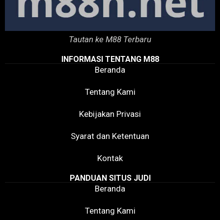
Tautan ke M88 Terbaru
INFORMASI TENTANG M88
Beranda
Tentang Kami
Kebijakan Privasi
Syarat dan Ketentuan
Kontak
PANDUAN SITUS JUDI
Beranda
Tentang Kami