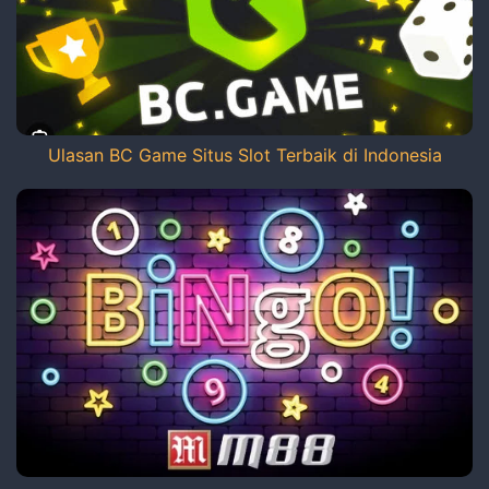
Ulasan BC Game Situs Slot Terbaik di Indonesia