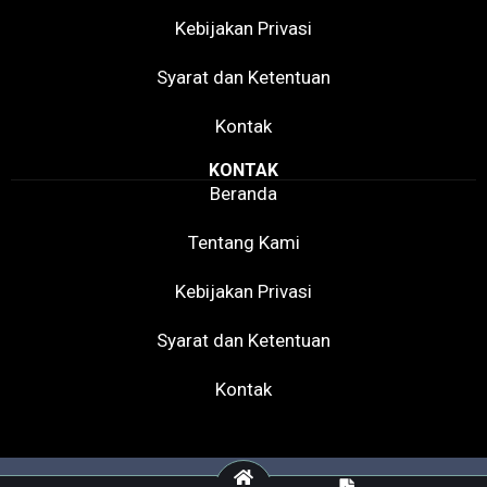
Kebijakan Privasi
Syarat dan Ketentuan
Kontak
KONTAK
Beranda
Tentang Kami
Kebijakan Privasi
Syarat dan Ketentuan
Kontak