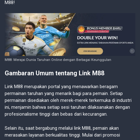
M88!
M88: Merajai Dunia Taruhan Online dengan Berbagai Keunggulan
Gambaran Umum tentang Link M88
Link M88 merupakan portal yang menawarkan beragam
permainan taruhan yang menarik bagi para pemain. Setiap
permainan disediakan oleh merek-merek terkemuka di industri
ini, menjamin bahwa setiap sesi taruhan dilaksanakan dengan
profesionalisme tinggi dan bebas dari kecurangan.
Selain itu, saat bergabung melalui link M88, pemain akan
merasakan layanan berkualitas tinggi. Mulai dari promosi