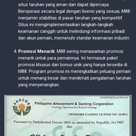
situs taruhan yang aman dan dapat dipercaya.
Beroperasi secara legal dengan lisensi yang sesuai, M88
menjamin stabilitas di pasar taruhan yang kompetitif.
Situs ini mengimplementasikan langkah-langkah
keamanan canggih untuk melindungi informasi pribadi
dan akun pemain, memenuhi standar keamanan industri.
Promosi Menarik
: M88 sering menawarkan promosi
menarik untuk para pemainnya. Ini termasuk paket
promosi khusus dan bonus unik yang hanya tersedia di
M88. Program promosi ini meningkatkan peluang pemain
untuk menang besar dan menikmati pengalaman taruhan
yang menyenangkan.