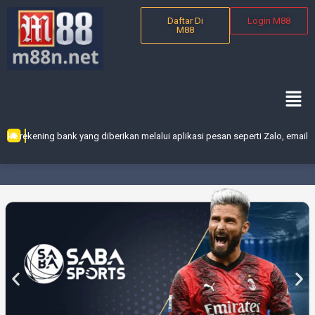
Daftar Di
Login M88
M88
melalui aplikasi pesan seperti Zalo, email, atau yang diiklankan di akun med