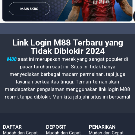
Link Login M88 Terbaru yang
Tidak Diblokir 2024
M88
saat ini merupakan merek yang sangat populer di
pasar taruhan saat ini. Situs ini tidak hanya
menyediakan berbagai macam permainan, tapi juga
layanan berkualitas tinggi. Teman-teman akan
mendapatkan pengalaman menggunakan link login M88
resmi, tanpa diblokir. Mari kita jelajahi situs ini bersama!
DAFTAR
DEPOSIT
PENARIKAN
Mudah dan Cepat
Mudah dan Cepat
Mudah dan Cepat