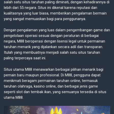
salah satu situs taruhan paling diminati, dengan kehadirannya di
lebih dari 55 negara. Situs ini dikenal karena reputasi dan
kualitasnya yang luar biasa, memberikan pengalaman bermain
yang sangat memuaskan bagi para penggunanya.
Dengan pengalaman yang luas dalam pengembangan game dan
pengelolaan operasi sesuai dengan peraturan di berbagai
negara, M88 beroperasi dengan lisensi legal untuk permainan
taruhan menarik yang dijalankan secara adil dan transparan.
Itulah yang membuatnya menjadi salah satu situs taruhan
paling terpercaya saat ini.
Situs utama M88 menawarkan berbagai pilihan menarik bagi
pemain baru maupun profesional. Di M88, pengguna dapat
menikmati beragam permainan taruhan online, termasuk
taruhan olahraga, kasino online, dan berbagai jenis game
seperti slot dan tembak ikan, yang semuanya tersedia di situs
utama M88.