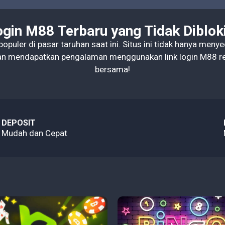
ogin M88 Terbaru yang Tidak Diblok
opuler di pasar taruhan saat ini. Situs ini tidak hanya men
n mendapatkan pengalaman menggunakan link login M88 resmi, 
bersama!
DEPOSIT
Mudah dan Cepat