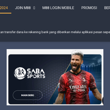
2024
JOIN M88
M88 LOGIN MOBILE
PROMOSI
BE
 diberikan melalui aplikasi pesan seperti Zalo, email, atau yang diiklankan