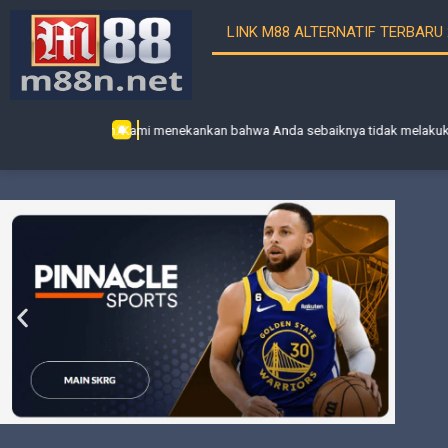
LINK M88 ALTERNATIF TERBARU 
an bahwa Anda sebaiknya tidak melakukan transfer dana ke rekening bank yang