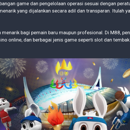
ngan game dan pengelolaan operasi sesuai dengan peratur
menarik yang dijalankan secara adil dan transparan. Itulah
n menarik bagi pemain baru maupun profesional. Di M88, p
sino online, dan berbagai jenis game seperti slot dan temba