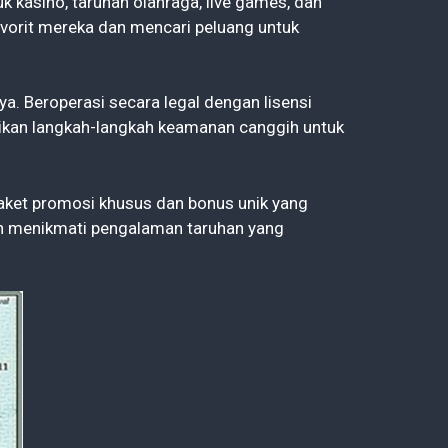
 kasino, taruhan olahraga, live games, dan
avorit mereka dan mencari peluang untuk
a. Beroperasi secara legal dengan lisensi
sikan langkah-langkah keamanan canggih untuk
aket promosi khusus dan bonus unik yang
an menikmati pengalaman taruhan yang