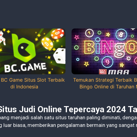
 BC Game Situs Slot Terbaik
Temukan Strategi Terbaik 
di Indonesia
Bingo Online di Taruhan
Situs Judi Online Tepercaya 2024 Ta
ang menjadi salah satu situs taruhan paling diminati, dengan
 yang luar biasa, memberikan pengalaman bermain yang sang