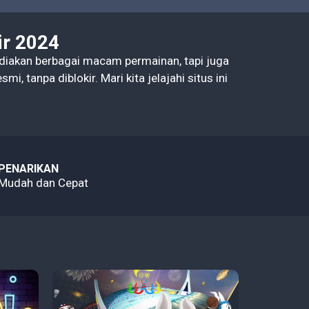
ir 2024
yediakan berbagai macam permainan, tapi juga
tanpa diblokir. Mari kita jelajahi situs ini
PENARIKAN
Mudah dan Cepat