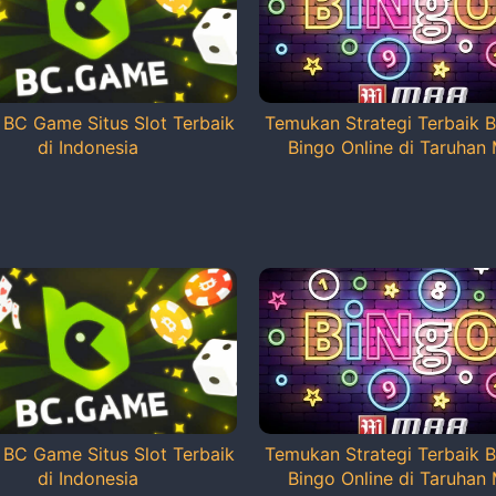
 BC Game Situs Slot Terbaik
Temukan Strategi Terbaik 
di Indonesia
Bingo Online di Taruhan
 BC Game Situs Slot Terbaik
Temukan Strategi Terbaik 
di Indonesia
Bingo Online di Taruhan