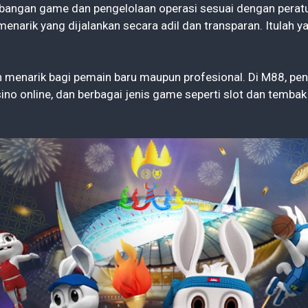
ngan game dan pengelolaan operasi sesuai dengan peratur
menarik yang dijalankan secara adil dan transparan. Itulah
n menarik bagi pemain baru maupun profesional. Di M88, p
sino online, dan berbagai jenis game seperti slot dan temba