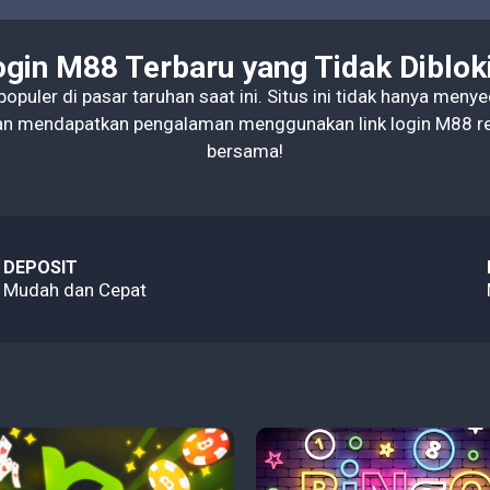
ogin M88 Terbaru yang Tidak Diblok
opuler di pasar taruhan saat ini. Situs ini tidak hanya men
n mendapatkan pengalaman menggunakan link login M88 resmi, 
bersama!
DEPOSIT
Mudah dan Cepat