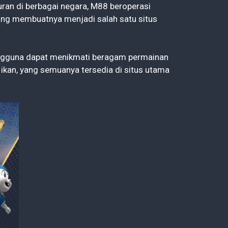
an di berbagai negara, M88 beroperasi
 yang membuatnya menjadi salah satu situs
engguna dapat menikmati beragam permainan
k ikan, yang semuanya tersedia di situs utama