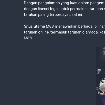
Dengan pengalaman yang luas dalam pengemba
dengan lisensi legal untuk permainan taruhan 
taruhan paling terpercaya saat ini.
Situs utama M88 menawarkan berbagai piliha
taruhan online, termasuk taruhan olahraga, ka
M88.