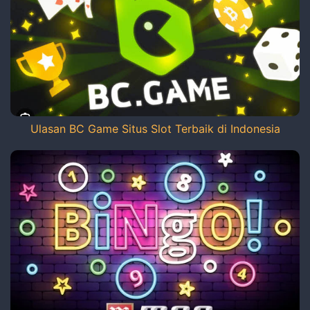
Ulasan BC Game Situs Slot Terbaik di Indonesia