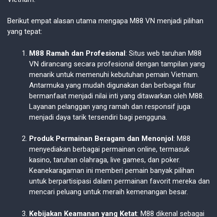
Berikut empat alasan utama mengapa M88 VN menjadi pilihan
yang tepat:
M88 Ramah dan Profesional
: Situs web taruhan M88
VN dirancang secara profesional dengan tampilan yang
menarik untuk memenuhi kebutuhan pemain Vietnam.
Antarmuka yang mudah digunakan dan berbagai fitur
bermanfaat menjadi nilai inti yang ditawarkan oleh M88.
Layanan pelanggan yang ramah dan responsif juga
menjadi daya tarik tersendiri bagi pengguna.
Produk Permainan Beragam dan Menonjol
: M88
menyediakan berbagai permainan online, termasuk
kasino, taruhan olahraga, live games, dan poker.
Keanekaragaman ini memberi pemain banyak pilihan
untuk berpartisipasi dalam permainan favorit mereka dan
mencari peluang untuk meraih kemenangan besar.
Kebijakan Keamanan yang Ketat
: M88 dikenal sebagai