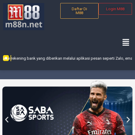
Daftar Di
Login M88
M88
melalui aplikasi pesan seperti Zalo, email, atau yang diiklankan di akun me