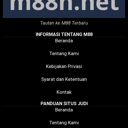
Tautan ke M88 Terbaru
INFORMASI TENTANG M88
Beranda
Tentang Kami
Kebijakan Privasi
Syarat dan Ketentuan
Kontak
PANDUAN SITUS JUDI
Beranda
Tentang Kami