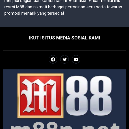
menjadi bagian dari komunitas ini. Buat akun Anda melalui link
resmi M88 dan nikmati berbagai permainan seru serta tawaran
promosi menarik yang tersedia!
IKUTI SITUS MEDIA SOSIAL KAMI