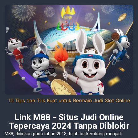
10 Tips dan Trik Kuat untuk Bermain Judi Slot Online
Link M88 - Situs Judi Online
Tepercaya 2024 Tanpa Diblokir
M88, didirikan pada tahun 2013, telah berkembang menjadi