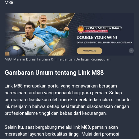
M88!
M88: Merajai Dunia Taruhan Online dengan Berbagai Keunggulan
Gambaran Umum tentang Link M88
Link M88 merupakan portal yang menawarkan beragam
permainan taruhan yang menarik bagi para pemain. Setiap
permainan disediakan oleh merek-merek terkemuka di industri
ini, menjamin bahwa setiap sesi taruhan dilaksanakan dengan
profesionalisme tinggi dan bebas dari kecurangan.
Selain itu, saat bergabung melalui link M88, pemain akan
merasakan layanan berkualitas tinggi. Mulai dari promosi