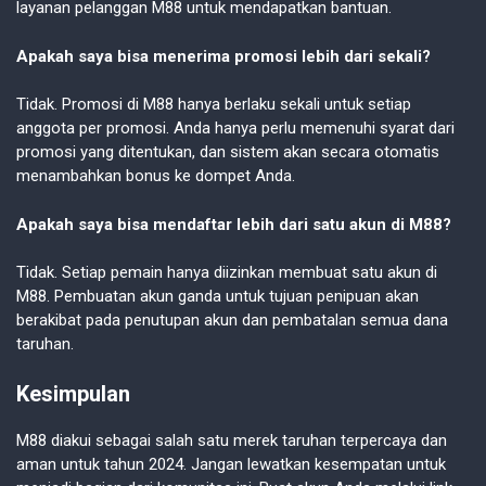
layanan pelanggan M88 untuk mendapatkan bantuan.
Apakah saya bisa menerima promosi lebih dari sekali?
Tidak. Promosi di M88 hanya berlaku sekali untuk setiap
anggota per promosi. Anda hanya perlu memenuhi syarat dari
promosi yang ditentukan, dan sistem akan secara otomatis
menambahkan bonus ke dompet Anda.
Apakah saya bisa mendaftar lebih dari satu akun di M88?
Tidak. Setiap pemain hanya diizinkan membuat satu akun di
M88. Pembuatan akun ganda untuk tujuan penipuan akan
berakibat pada penutupan akun dan pembatalan semua dana
taruhan.
Kesimpulan
M88 diakui sebagai salah satu merek taruhan terpercaya dan
aman untuk tahun 2024. Jangan lewatkan kesempatan untuk