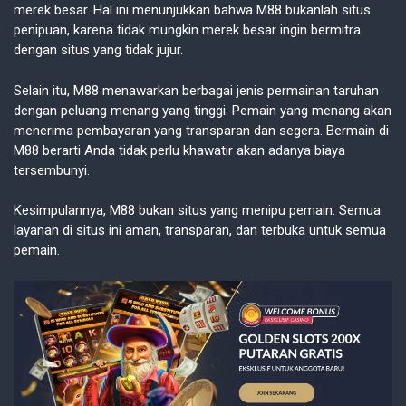
merek besar. Hal ini menunjukkan bahwa M88 bukanlah situs
penipuan, karena tidak mungkin merek besar ingin bermitra
dengan situs yang tidak jujur.
Selain itu, M88 menawarkan berbagai jenis permainan taruhan
dengan peluang menang yang tinggi. Pemain yang menang akan
menerima pembayaran yang transparan dan segera. Bermain di
M88 berarti Anda tidak perlu khawatir akan adanya biaya
tersembunyi.
Kesimpulannya, M88 bukan situs yang menipu pemain. Semua
layanan di situs ini aman, transparan, dan terbuka untuk semua
pemain.