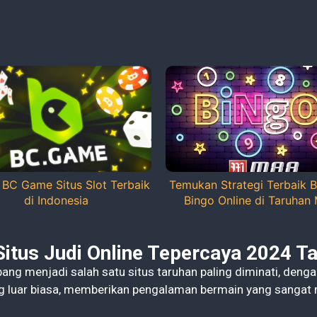
 BC Game Situs Slot Terbaik
Temukan Strategi Terbaik 
di Indonesia
Bingo Online di Taruhan
Situs Judi Online Tepercaya 2024 Ta
ang menjadi salah satu situs taruhan paling diminati, dengan
 yang luar biasa, memberikan pengalaman bermain yang sang