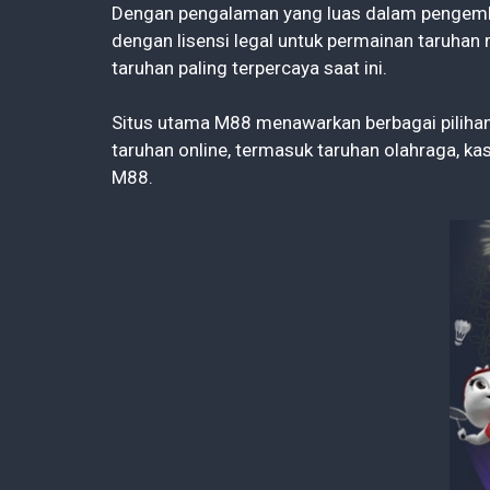
Dengan pengalaman yang luas dalam pengemba
dengan lisensi legal untuk permainan taruhan 
taruhan paling terpercaya saat ini.
Situs utama M88 menawarkan berbagai piliha
taruhan online, termasuk taruhan olahraga, ka
M88.