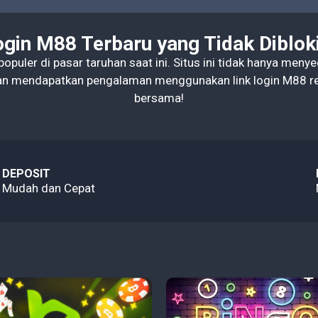
ogin M88 Terbaru yang Tidak Diblok
opuler di pasar taruhan saat ini. Situs ini tidak hanya men
n mendapatkan pengalaman menggunakan link login M88 resmi, 
bersama!
DEPOSIT
Mudah dan Cepat