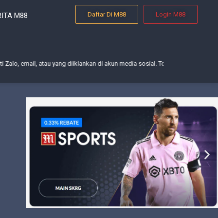
Daftar Di M88
Login M88
RITA M88
di akun media sosial. Terima kasih atas perhatian Anda!