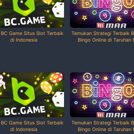
 BC Game Situs Slot Terbaik
Temukan Strategi Terbaik 
di Indonesia
Bingo Online di Taruhan
 BC Game Situs Slot Terbaik
Temukan Strategi Terbaik 
di Indonesia
Bingo Online di Taruhan