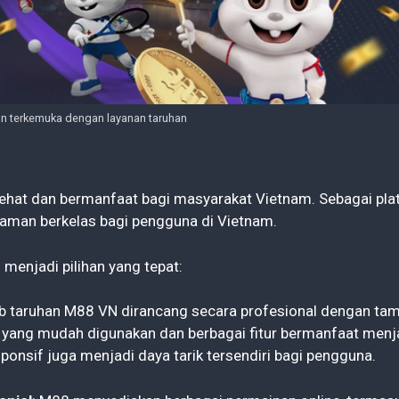
an terkemuka dengan layanan taruhan
at dan bermanfaat bagi masyarakat Vietnam. Sebagai plat
aman berkelas bagi pengguna di Vietnam.
enjadi pilihan yang tepat:
eb taruhan M88 VN dirancang secara profesional dengan ta
ang mudah digunakan dan berbagai fitur bermanfaat menjadi
onsif juga menjadi daya tarik tersendiri bagi pengguna.