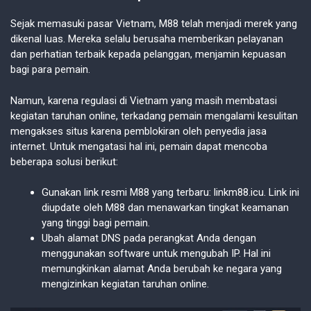
Sejak memasuki pasar Vietnam, M88 telah menjadi merek yang
dikenal luas. Mereka selalu berusaha memberikan pelayanan
dan perhatian terbaik kepada pelanggan, menjamin kepuasan
bagi para pemain.
Namun, karena regulasi di Vietnam yang masih membatasi
kegiatan taruhan online, terkadang pemain mengalami kesulitan
mengakses situs karena pemblokiran oleh penyedia jasa
internet. Untuk mengatasi hal ini, pemain dapat mencoba
beberapa solusi berikut:
Gunakan link resmi M88 yang terbaru: linkm88.icu. Link ini
diupdate oleh M88 dan menawarkan tingkat keamanan
yang tinggi bagi pemain.
Ubah alamat DNS pada perangkat Anda dengan
menggunakan software untuk mengubah IP. Hal ini
memungkinkan alamat Anda berubah ke negara yang
mengizinkan kegiatan taruhan online.