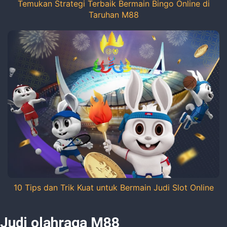
Temukan Strategi Terbaik Bermain Bingo Online di
Taruhan M88
10 Tips dan Trik Kuat untuk Bermain Judi Slot Online
Judi olahraga M88