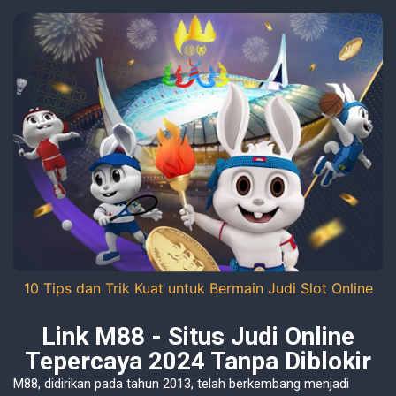
10 Tips dan Trik Kuat untuk Bermain Judi Slot Online
Link M88 - Situs Judi Online
Tepercaya 2024 Tanpa Diblokir
M88, didirikan pada tahun 2013, telah berkembang menjadi