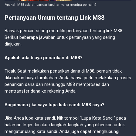
Apakah M88 adalah bandar taruhan yang menipu pemain?
Pertanyaan Umum tentang Link M88
Banyak pemain sering memiliki pertanyaan tentang link M88.
Berikut beberapa jawaban untuk pertanyaan yang sering
diajukan:
Apakah ada biaya penarikan di M88?
Tidak. Saat melakukan penarikan dana di M88, pemain tidak
dikenakan biaya tambahan. Anda hanya perlu melakukan proses
penarikan dana dan menunggu M88 memproses dan
mentransfer dana ke rekening Anda.
Bagaimana jika saya lupa kata sandi M88 saya?
Jika Anda lupa kata sandi, klik tombol “Lupa Kata Sandi” pada
halaman login dan ikuti langkah-langkah yang diberikan untuk
mengatur ulang kata sandi. Anda juga dapat menghubungi