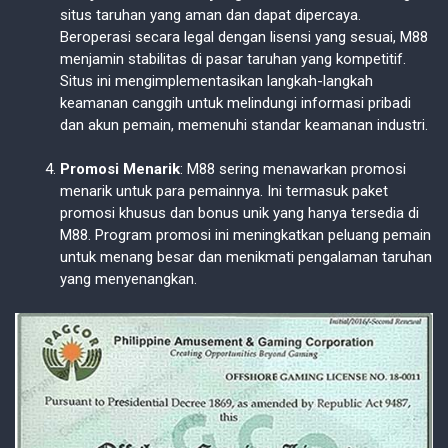
situs taruhan yang aman dan dapat dipercaya.
Beroperasi secara legal dengan lisensi yang sesuai, M88
menjamin stabilitas di pasar taruhan yang kompetitif.
Situs ini mengimplementasikan langkah-langkah
keamanan canggih untuk melindungi informasi pribadi
dan akun pemain, memenuhi standar keamanan industri.
Promosi Menarik
: M88 sering menawarkan promosi
menarik untuk para pemainnya. Ini termasuk paket
promosi khusus dan bonus unik yang hanya tersedia di
M88. Program promosi ini meningkatkan peluang pemain
untuk menang besar dan menikmati pengalaman taruhan
yang menyenangkan.