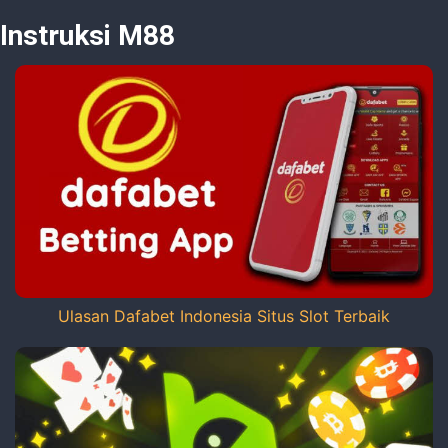
Instruksi M88
Ulasan Dafabet Indonesia Situs Slot Terbaik