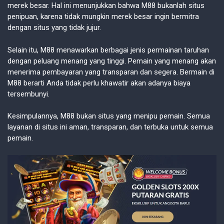
merek besar. Hal ini menunjukkan bahwa M88 bukanlah situs
penipuan, karena tidak mungkin merek besar ingin bermitra
dengan situs yang tidak jujur.
Selain itu, M88 menawarkan berbagai jenis permainan taruhan
dengan peluang menang yang tinggi. Pemain yang menang akan
menerima pembayaran yang transparan dan segera. Bermain di
M88 berarti Anda tidak perlu khawatir akan adanya biaya
tersembunyi.
Kesimpulannya, M88 bukan situs yang menipu pemain. Semua
layanan di situs ini aman, transparan, dan terbuka untuk semua
pemain.