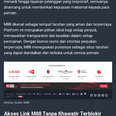
menarik hingga layanan pelanggan yang responsif, semuanya
dirancang untuk memberikan kepuasan maksimal kepada para
pemain.
M88 dikenal sebagai tempat taruhan yang aman dan terpercaya.
Platform ini merupakan pilihan ideal bagi setiap penjudi,
menawarkan transparansi dan keadilan dalam setiap
permainan. Dengan lisensi resmi dari otoritas perjudian
terpercaya, M88 menegaskan posisinya sebagai situs taruhan
yang dapat diandalkan dan terbuka untuk semua pemain.
Ikhtisar tautan M88
Akses Link M88 Tanpa Khawatir Terblokir