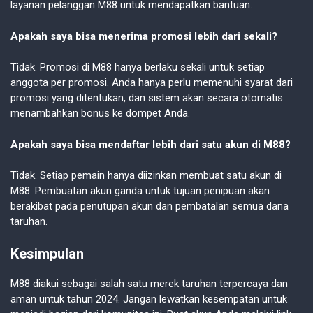
layanan pelanggan M88 untuk mendapatkan bantuan.
Apakah saya bisa menerima promosi lebih dari sekali?
Tidak. Promosi di M88 hanya berlaku sekali untuk setiap
anggota per promosi. Anda hanya perlu memenuhi syarat dari
promosi yang ditentukan, dan sistem akan secara otomatis
menambahkan bonus ke dompet Anda.
Apakah saya bisa mendaftar lebih dari satu akun di M88?
Tidak. Setiap pemain hanya diizinkan membuat satu akun di
M88. Pembuatan akun ganda untuk tujuan penipuan akan
berakibat pada penutupan akun dan pembatalan semua dana
taruhan.
Kesimpulan
M88 diakui sebagai salah satu merek taruhan terpercaya dan
aman untuk tahun 2024. Jangan lewatkan kesempatan untuk