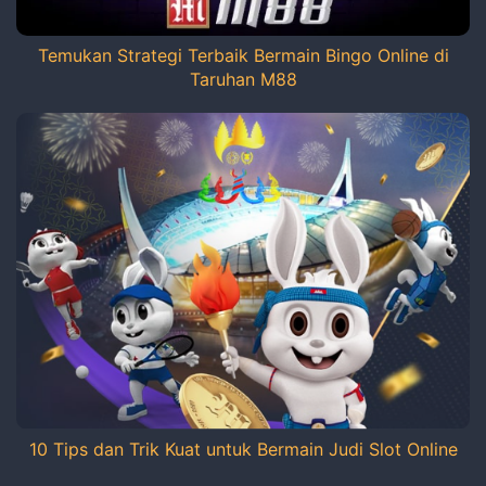
Temukan Strategi Terbaik Bermain Bingo Online di
Taruhan M88
10 Tips dan Trik Kuat untuk Bermain Judi Slot Online