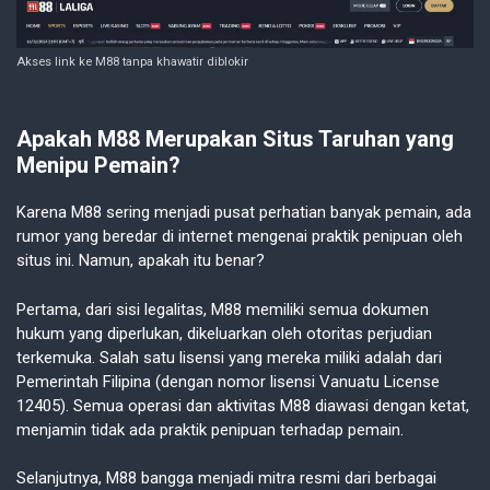
Akses link ke M88 tanpa khawatir diblokir
Apakah M88 Merupakan Situs Taruhan yang
Menipu Pemain?
Karena M88 sering menjadi pusat perhatian banyak pemain, ada
rumor yang beredar di internet mengenai praktik penipuan oleh
situs ini. Namun, apakah itu benar?
Pertama, dari sisi legalitas, M88 memiliki semua dokumen
hukum yang diperlukan, dikeluarkan oleh otoritas perjudian
terkemuka. Salah satu lisensi yang mereka miliki adalah dari
Pemerintah Filipina (dengan nomor lisensi Vanuatu License
12405). Semua operasi dan aktivitas M88 diawasi dengan ketat,
menjamin tidak ada praktik penipuan terhadap pemain.
Selanjutnya, M88 bangga menjadi mitra resmi dari berbagai