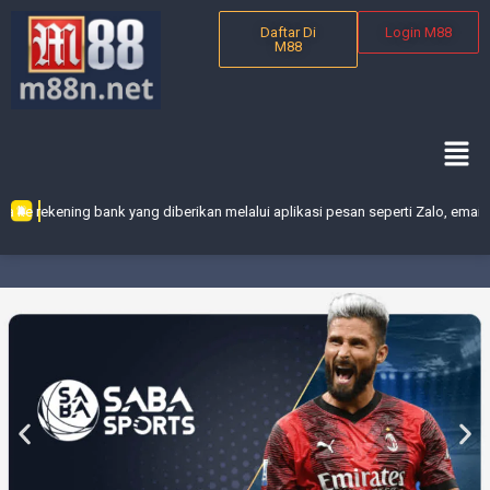
Daftar Di
Login M88
M88
 melalui aplikasi pesan seperti Zalo, email, atau yang diiklankan di akun me