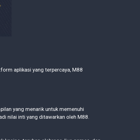
form aplikasi yang terpercaya, M88
mpilan yang menarik untuk memenuhi
 nilai inti yang ditawarkan oleh M88.