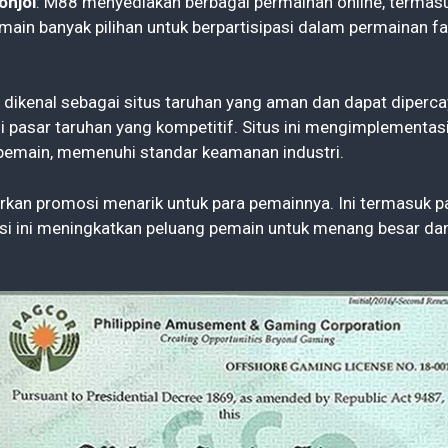
onjol
: M88 menyediakan berbagai permainan online, termasuk
ain banyak pilihan untuk berpartisipasi dalam permainan f
 dikenal sebagai situs taruhan yang aman dan dapat dipercay
di pasar taruhan yang kompetitif. Situs ini mengimplementa
 pemain, memenuhi standar keamanan industri.
kan promosi menarik untuk para pemainnya. Ini termasuk p
si ini meningkatkan peluang pemain untuk menang besar d