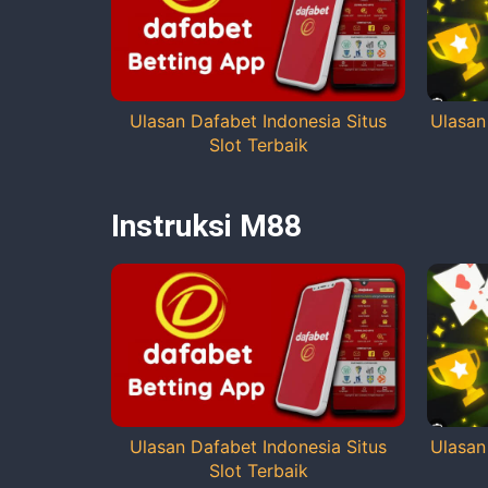
Ulasan Dafabet Indonesia Situs
Ulasan
Slot Terbaik
Instruksi M88
Ulasan Dafabet Indonesia Situs
Ulasan
Slot Terbaik