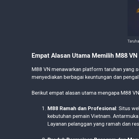
Taruh
Empat Alasan Utama Memilih M88 VN
M88 VN menawarkan platform taruhan yang seh
menyediakan berbagai keuntungan dan pengal
Berikut empat alasan utama mengapa M88 VN m
M88 Ramah dan Profesional
: Situs w
kebutuhan pemain Vietnam. Antarmuka y
Layanan pelanggan yang ramah dan resp