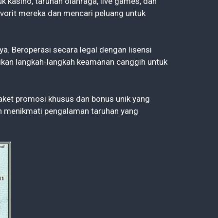
 kasino, taruhan olahraga, live games, dan
avorit mereka dan mencari peluang untuk
a. Beroperasi secara legal dengan lisensi
sikan langkah-langkah keamanan canggih untuk
aket promosi khusus dan bonus unik yang
an menikmati pengalaman taruhan yang