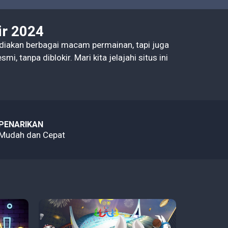
ir 2024
yediakan berbagai macam permainan, tapi juga
tanpa diblokir. Mari kita jelajahi situs ini
PENARIKAN
Mudah dan Cepat