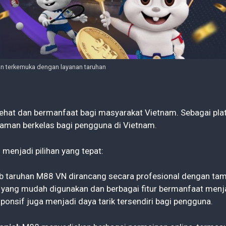
an terkemuka dengan layanan taruhan
at dan bermanfaat bagi masyarakat Vietnam. Sebagai plat
aman berkelas bagi pengguna di Vietnam.
enjadi pilihan yang tepat:
eb taruhan M88 VN dirancang secara profesional dengan ta
ang mudah digunakan dan berbagai fitur bermanfaat menjadi
onsif juga menjadi daya tarik tersendiri bagi pengguna.