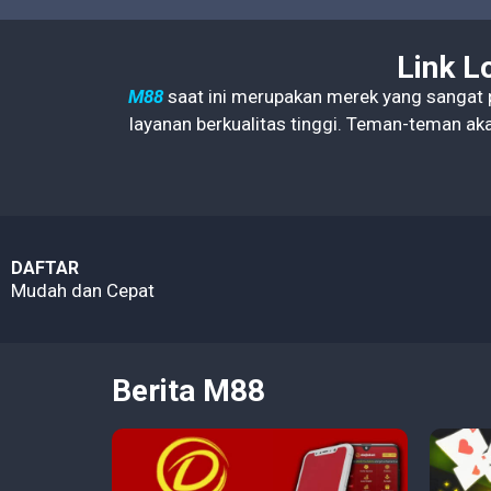
Link L
M88
saat ini merupakan merek yang sangat p
layanan berkualitas tinggi. Teman-teman aka
DAFTAR
Mudah dan Cepat
Berita M88