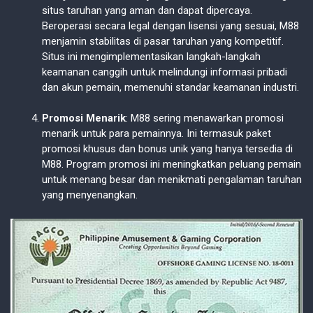
situs taruhan yang aman dan dapat dipercaya.
Beroperasi secara legal dengan lisensi yang sesuai, M88
menjamin stabilitas di pasar taruhan yang kompetitif.
Situs ini mengimplementasikan langkah-langkah
keamanan canggih untuk melindungi informasi pribadi
dan akun pemain, memenuhi standar keamanan industri.
Promosi Menarik
: M88 sering menawarkan promosi
menarik untuk para pemainnya. Ini termasuk paket
promosi khusus dan bonus unik yang hanya tersedia di
M88. Program promosi ini meningkatkan peluang pemain
untuk menang besar dan menikmati pengalaman taruhan
yang menyenangkan.