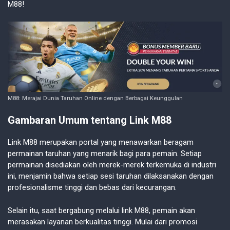
M88!
M88: Merajai Dunia Taruhan Online dengan Berbagai Keunggulan
Gambaran Umum tentang Link M88
Link M88 merupakan portal yang menawarkan beragam
permainan taruhan yang menarik bagi para pemain. Setiap
permainan disediakan oleh merek-merek terkemuka di industri
ini, menjamin bahwa setiap sesi taruhan dilaksanakan dengan
profesionalisme tinggi dan bebas dari kecurangan.
Selain itu, saat bergabung melalui link M88, pemain akan
merasakan layanan berkualitas tinggi. Mulai dari promosi