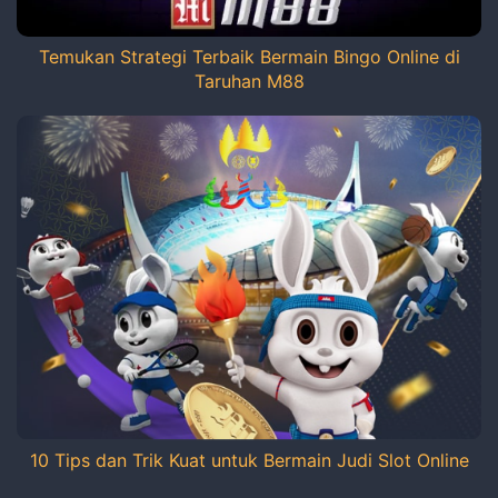
Temukan Strategi Terbaik Bermain Bingo Online di
Taruhan M88
10 Tips dan Trik Kuat untuk Bermain Judi Slot Online