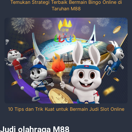
Temukan Strategi Terbaik Bermain Bingo Online di
Taruhan M88
10 Tips dan Trik Kuat untuk Bermain Judi Slot Online
Judi olahraga M88