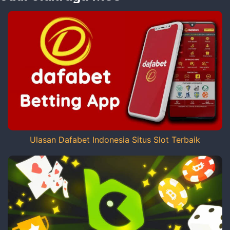
Ulasan Dafabet Indonesia Situs Slot Terbaik