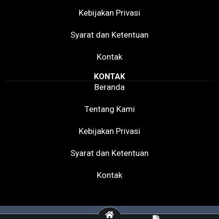
Kebijakan Privasi
Syarat dan Ketentuan
Kontak
KONTAK
Beranda
Tentang Kami
Kebijakan Privasi
Syarat dan Ketentuan
Kontak