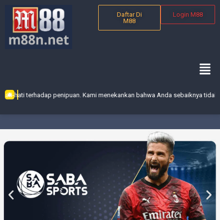
Daftar Di
Login M88
M88
ami menekankan bahwa Anda sebaiknya tidak melakukan transfer dana ke rekenin