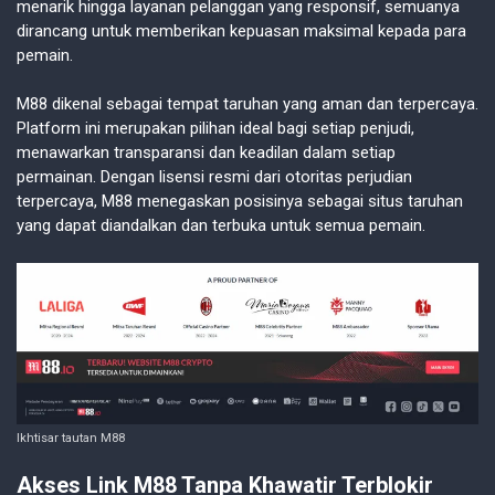
menarik hingga layanan pelanggan yang responsif, semuanya
dirancang untuk memberikan kepuasan maksimal kepada para
pemain.
M88 dikenal sebagai tempat taruhan yang aman dan terpercaya.
Platform ini merupakan pilihan ideal bagi setiap penjudi,
menawarkan transparansi dan keadilan dalam setiap
permainan. Dengan lisensi resmi dari otoritas perjudian
terpercaya, M88 menegaskan posisinya sebagai situs taruhan
yang dapat diandalkan dan terbuka untuk semua pemain.
Ikhtisar tautan M88
Akses Link M88 Tanpa Khawatir Terblokir