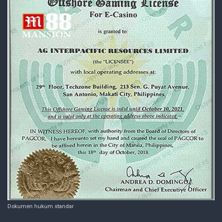
Dokumen hukum standar