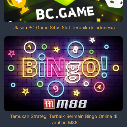
Ulasan BC Game Situs Slot Terbaik di Indonesia
Temukan Strategi Terbaik Bermain Bingo Online di
Taruhan M88