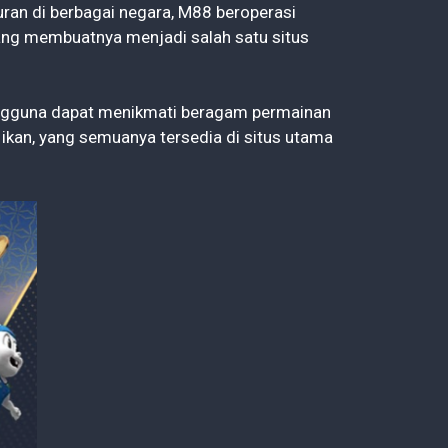
an di berbagai negara, M88 beroperasi
 yang membuatnya menjadi salah satu situs
engguna dapat menikmati beragam permainan
k ikan, yang semuanya tersedia di situs utama