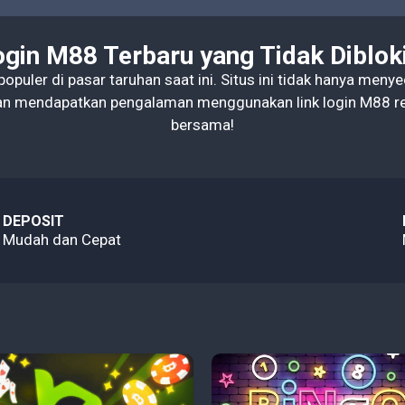
ogin M88 Terbaru yang Tidak Diblok
opuler di pasar taruhan saat ini. Situs ini tidak hanya men
n mendapatkan pengalaman menggunakan link login M88 resmi, 
bersama!
DEPOSIT
Mudah dan Cepat