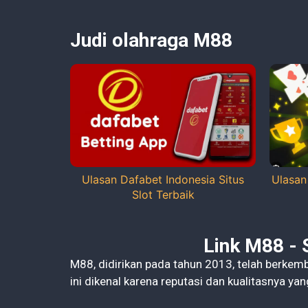
Judi olahraga M88
Ulasan Dafabet Indonesia Situs
Ulasan
Slot Terbaik
Link M88 - 
M88, didirikan pada tahun 2013, telah berkemb
ini dikenal karena reputasi dan kualitasnya