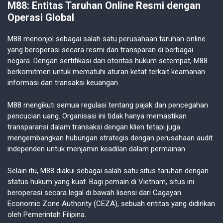
M88: Entitas Taruhan Online Resmi dengan
Operasi Global
M88 menonjol sebagai salah satu perusahaan taruhan online
yang beroperasi secara resmi dan transparan di berbagai
negara. Dengan sertifikasi dari otoritas hukum setempat, M88
berkomitmen untuk mematuhi aturan ketat terkait keamanan
informasi dan transaksi keuangan.
M88 mengikuti semua regulasi tentang pajak dan pencegahan
pencucian uang. Organisasi ini tidak hanya memastikan
transparansi dalam transaksi dengan klien tetapi juga
mengembangkan hubungan strategis dengan perusahaan audit
independen untuk menjamin keadilan dalam permainan.
Selain itu, M88 diakui sebagai salah satu situs taruhan dengan
status hukum yang kuat. Bagi pemain di Vietnam, situs ini
beroperasi secara legal di bawah lisensi dari Cagayan
Economic Zone Authority (CEZA), sebuah entitas yang didirikan
oleh Pemerintah Filipina.