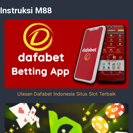
Instruksi M88
Ulasan Dafabet Indonesia Situs Slot Terbaik