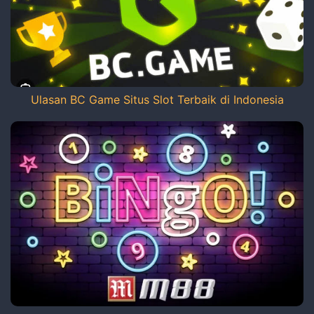
Ulasan BC Game Situs Slot Terbaik di Indonesia