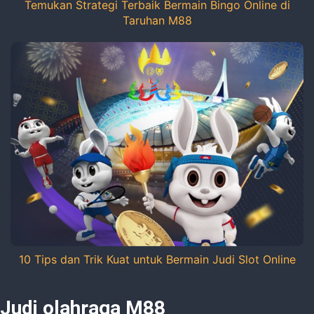
Temukan Strategi Terbaik Bermain Bingo Online di
Taruhan M88
10 Tips dan Trik Kuat untuk Bermain Judi Slot Online
Judi olahraga M88