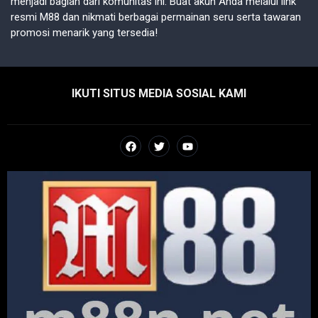
menjadi bagian dari komunitas ini. Buat akun Anda melalui link
resmi M88 dan nikmati berbagai permainan seru serta tawaran
promosi menarik yang tersedia!
IKUTI SITUS MEDIA SOSIAL KAMI