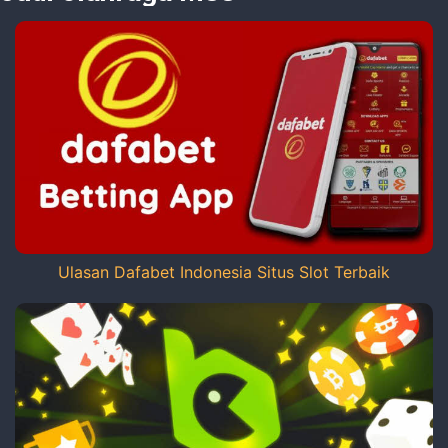
Ulasan Dafabet Indonesia Situs Slot Terbaik