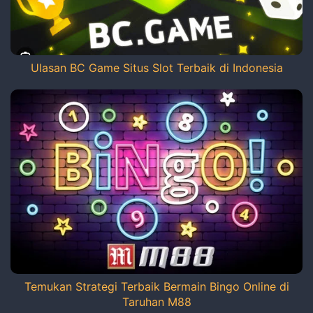
Ulasan BC Game Situs Slot Terbaik di Indonesia
Temukan Strategi Terbaik Bermain Bingo Online di
Taruhan M88