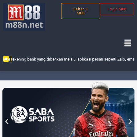
Daftar Di
Login M88
M88
rikan melalui aplikasi pesan seperti Zalo, email, atau yang diiklankan di a