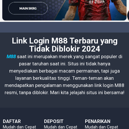
Link Login M88 Terbaru yang
Tidak Diblokir 2024
M88
saat ini merupakan merek yang sangat populer di
pasar taruhan saat ini. Situs ini tidak hanya
menyediakan berbagai macam permainan, tapi juga
layanan berkualitas tinggi. Teman-teman akan
mendapatkan pengalaman menggunakan link login M88
resmi, tanpa diblokir. Mari kita jelajahi situs ini bersama!
DAFTAR
DEPOSIT
PENARIKAN
Mudah dan Cepat
Mudah dan Cepat
Mudah dan Cepat