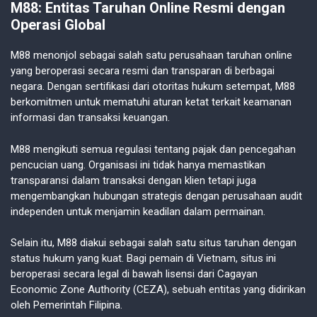
M88: Entitas Taruhan Online Resmi dengan
Operasi Global
M88 menonjol sebagai salah satu perusahaan taruhan online
yang beroperasi secara resmi dan transparan di berbagai
negara. Dengan sertifikasi dari otoritas hukum setempat, M88
berkomitmen untuk mematuhi aturan ketat terkait keamanan
informasi dan transaksi keuangan.
M88 mengikuti semua regulasi tentang pajak dan pencegahan
pencucian uang. Organisasi ini tidak hanya memastikan
transparansi dalam transaksi dengan klien tetapi juga
mengembangkan hubungan strategis dengan perusahaan audit
independen untuk menjamin keadilan dalam permainan.
Selain itu, M88 diakui sebagai salah satu situs taruhan dengan
status hukum yang kuat. Bagi pemain di Vietnam, situs ini
beroperasi secara legal di bawah lisensi dari Cagayan
Economic Zone Authority (CEZA), sebuah entitas yang didirikan
oleh Pemerintah Filipina.