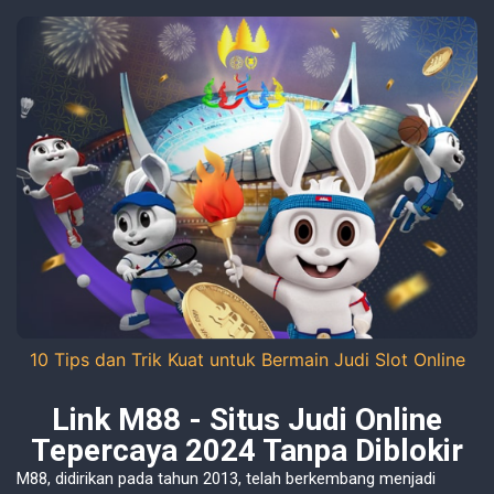
10 Tips dan Trik Kuat untuk Bermain Judi Slot Online
Link M88 - Situs Judi Online
Tepercaya 2024 Tanpa Diblokir
M88, didirikan pada tahun 2013, telah berkembang menjadi