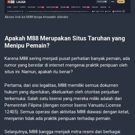
Akses link ke M88 tanpa khawatir diblokir
Apakah M88 Merupakan Situs Taruhan yang
Menipu Pemain?
Karena M88 sering menjadi pusat perhatian banyak pemain, ada
rumor yang beredar di internet mengenai praktik penipuan oleh
situs ini. Namun, apakah itu benar?
Pertama, dari sisi legalitas, M88 memiliki semua dokumen
hukum yang diperlukan, dikeluarkan oleh otoritas perjudian
terkemuka. Salah satu lisensi yang mereka miliki adalah dari
Pemerintah Filipina (dengan nomor lisensi Vanuatu License
12405). Semua operasi dan aktivitas M88 diawasi dengan ketat,
menjamin tidak ada praktik penipuan terhadap pemain.
Selanjutnya, M88 bangga menjadi mitra resmi dari berbagai