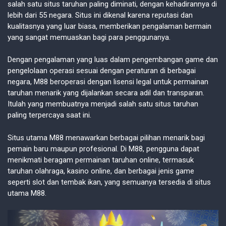
salah satu situs taruhan paling diminati, dengan kehadirannya di
lebih dari 55 negara. Situs ini dikenal karena reputasi dan
kualitasnya yang luar biasa, memberikan pengalaman bermain
yang sangat memuaskan bagi para penggunanya.
Dengan pengalaman yang luas dalam pengembangan game dan
pengelolaan operasi sesuai dengan peraturan di berbagai
negara, M88 beroperasi dengan lisensi legal untuk permainan
taruhan menarik yang dijalankan secara adil dan transparan.
Itulah yang membuatnya menjadi salah satu situs taruhan
paling terpercaya saat ini.
Situs utama M88 menawarkan berbagai pilihan menarik bagi
pemain baru maupun profesional. Di M88, pengguna dapat
menikmati beragam permainan taruhan online, termasuk
taruhan olahraga, kasino online, dan berbagai jenis game
seperti slot dan tembak ikan, yang semuanya tersedia di situs
utama M88.