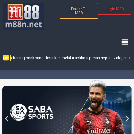
Daftar Di
Login M88
M88
 melalui aplikasi pesan seperti Zalo, email, atau yang diiklankan di akun me