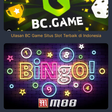
Ulasan BC Game Situs Slot Terbaik di Indonesia