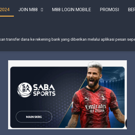
2024
JOIN M88
M88 LOGIN MOBILE
PROMOSI
BE
ng diberikan melalui aplikasi pesan seperti Zalo, email, atau yang diiklanka