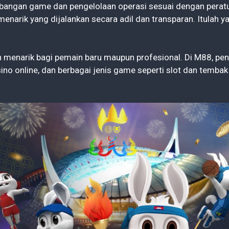
ngan game dan pengelolaan operasi sesuai dengan peratur
menarik yang dijalankan secara adil dan transparan. Itulah
n menarik bagi pemain baru maupun profesional. Di M88, p
sino online, dan berbagai jenis game seperti slot dan temba