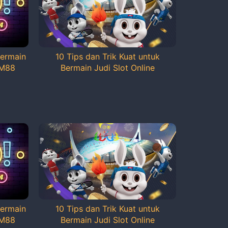
Bermain
10 Tips dan Trik Kuat untuk
 M88
Bermain Judi Slot Online
Bermain
10 Tips dan Trik Kuat untuk
 M88
Bermain Judi Slot Online