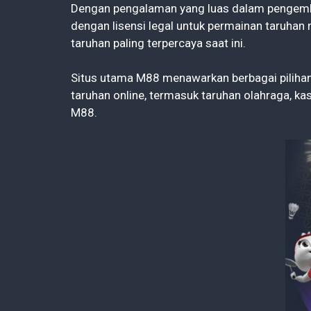
Dengan pengalaman yang luas dalam pengemba
dengan lisensi legal untuk permainan taruhan 
taruhan paling terpercaya saat ini.
Situs utama M88 menawarkan berbagai piliha
taruhan online, termasuk taruhan olahraga, ka
M88.