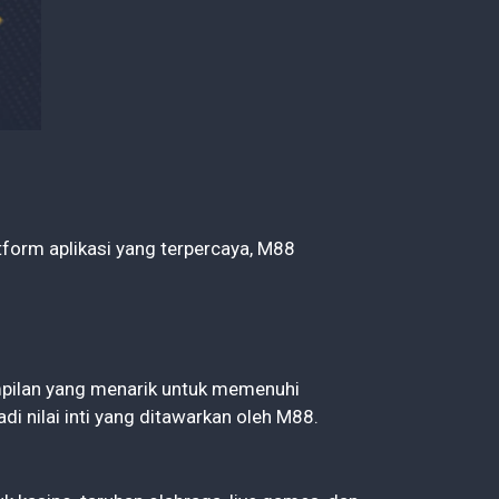
form aplikasi yang terpercaya, M88
mpilan yang menarik untuk memenuhi
 nilai inti yang ditawarkan oleh M88.