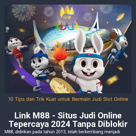
10 Tips dan Trik Kuat untuk Bermain Judi Slot Online
Link M88 - Situs Judi Online
Tepercaya 2024 Tanpa Diblokir
M88, didirikan pada tahun 2013, telah berkembang menjadi