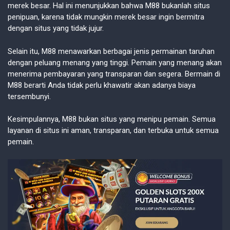
merek besar. Hal ini menunjukkan bahwa M88 bukanlah situs
penipuan, karena tidak mungkin merek besar ingin bermitra
dengan situs yang tidak jujur.
Selain itu, M88 menawarkan berbagai jenis permainan taruhan
dengan peluang menang yang tinggi. Pemain yang menang akan
menerima pembayaran yang transparan dan segera. Bermain di
M88 berarti Anda tidak perlu khawatir akan adanya biaya
tersembunyi.
Kesimpulannya, M88 bukan situs yang menipu pemain. Semua
layanan di situs ini aman, transparan, dan terbuka untuk semua
pemain.