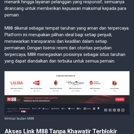
menarik hingga layanan pelanggan yang responsif, semuanya
dirancang untuk memberikan kepuasan maksimal kepada para
pemain.
M88 dikenal sebagai tempat taruhan yang aman dan terpercaya.
Platform ini merupakan pilihan ideal bagi setiap penjudi,
menawarkan transparansi dan keadilan dalam setiap
permainan. Dengan lisensi resmi dari otoritas perjudian
terpercaya, M88 menegaskan posisinya sebagai situs taruhan
yang dapat diandalkan dan terbuka untuk semua pemain.
Ikhtisar tautan M88
Akses Link M88 Tanpa Khawatir Terblokir