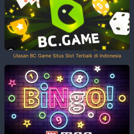
Ulasan BC Game Situs Slot Terbaik di Indonesia