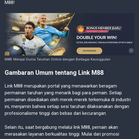
M88!
M88: Merajai Dunia Taruhan Online dengan Berbagai Keunggulan
Gambaran Umum tentang Link M88
Link M88 merupakan portal yang menawarkan beragam
permainan taruhan yang menarik bagi para pemain. Setiap
permainan disediakan oleh merek-merek terkemuka di industri
ini, menjamin bahwa setiap sesi taruhan dilaksanakan dengan
profesionalisme tinggi dan bebas dari kecurangan.
Selain itu, saat bergabung melalui link M88, pemain akan
merasakan layanan berkualitas tinggi. Mulai dari promosi