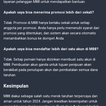
layanan pelanggan M88 untuk mendapatkan bantuan.
Apakah saya bisa menerima promosi lebih dari sekali?
Tidak. Promosi di M88 hanya berlaku sekali untuk setiap
anggota per promosi. Anda hanya perlu memenuhi syarat dari
promosi yang ditentukan, dan sistem akan secara otomatis
menambahkan bonus ke dompet Anda.
Apakah saya bisa mendaftar lebih dari satu akun di M88?
Tidak. Setiap pemain hanya diizinkan membuat satu akun di
M88. Pembuatan akun ganda untuk tujuan penipuan akan
berakibat pada penutupan akun dan pembatalan semua dana
taruhan.
Kesimpulan
M88 diakui sebagai salah satu merek taruhan terpercaya dan
aman untuk tahun 2024. Jangan lewatkan kesempatan untuk