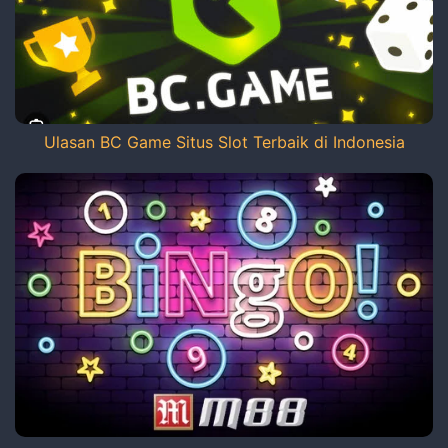
Ulasan BC Game Situs Slot Terbaik di Indonesia