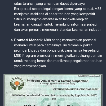
situs taruhan yang aman dan dapat dipercaya.
Beroperasi secara legal dengan lisensi yang sesuai, M88
menjamin stabilitas di pasar taruhan yang kompetitif.
Situs ini mengimplementasikan langkah-langkah
keamanan canggih untuk melindungi informasi pribadi
dan akun pemain, memenuhi standar keamanan industri.
Promosi Menarik
: M88 sering menawarkan promosi
menarik untuk para pemainnya. Ini termasuk paket
promosi khusus dan bonus unik yang hanya tersedia di
M88. Program promosi ini meningkatkan peluang pemain
untuk menang besar dan menikmati pengalaman taruhan
yang menyenangkan.