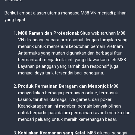
Berikut empat alasan utama mengapa M88 VN menjadi pilihan
yang tepat:
M88 Ramah dan Profesional
: Situs web taruhan M88
VN dirancang secara profesional dengan tampilan yang
menarik untuk memenuhi kebutuhan pemain Vietnam.
Antarmuka yang mudah digunakan dan berbagai fitur
bermanfaat menjadi nilai inti yang ditawarkan oleh M88.
Layanan pelanggan yang ramah dan responsif juga
menjadi daya tarik tersendiri bagi pengguna.
Produk Permainan Beragam dan Menonjol
: M88
menyediakan berbagai permainan online, termasuk
kasino, taruhan olahraga, live games, dan poker.
Keanekaragaman ini memberi pemain banyak pilihan
untuk berpartisipasi dalam permainan favorit mereka dan
mencari peluang untuk meraih kemenangan besar.
Kebijakan Keamanan yang Ketat
: M88 dikenal sebagai