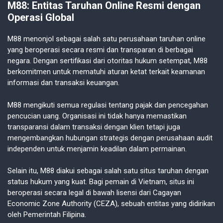
M88: Entitas Taruhan Online Resmi dengan
Operasi Global
M88 menonjol sebagai salah satu perusahaan taruhan online
yang beroperasi secara resmi dan transparan di berbagai
negara. Dengan sertifikasi dari otoritas hukum setempat, M88
berkomitmen untuk mematuhi aturan ketat terkait keamanan
informasi dan transaksi keuangan.
M88 mengikuti semua regulasi tentang pajak dan pencegahan
pencucian uang. Organisasi ini tidak hanya memastikan
transparansi dalam transaksi dengan klien tetapi juga
mengembangkan hubungan strategis dengan perusahaan audit
independen untuk menjamin keadilan dalam permainan.
Selain itu, M88 diakui sebagai salah satu situs taruhan dengan
status hukum yang kuat. Bagi pemain di Vietnam, situs ini
beroperasi secara legal di bawah lisensi dari Cagayan
Economic Zone Authority (CEZA), sebuah entitas yang didirikan
oleh Pemerintah Filipina.