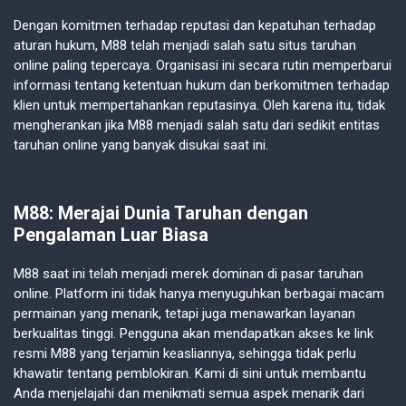
Dengan komitmen terhadap reputasi dan kepatuhan terhadap
aturan hukum, M88 telah menjadi salah satu situs taruhan
online paling tepercaya. Organisasi ini secara rutin memperbarui
informasi tentang ketentuan hukum dan berkomitmen terhadap
klien untuk mempertahankan reputasinya. Oleh karena itu, tidak
mengherankan jika M88 menjadi salah satu dari sedikit entitas
taruhan online yang banyak disukai saat ini.
M88: Merajai Dunia Taruhan dengan
Pengalaman Luar Biasa
M88 saat ini telah menjadi merek dominan di pasar taruhan
online. Platform ini tidak hanya menyuguhkan berbagai macam
permainan yang menarik, tetapi juga menawarkan layanan
berkualitas tinggi. Pengguna akan mendapatkan akses ke link
resmi M88 yang terjamin keasliannya, sehingga tidak perlu
khawatir tentang pemblokiran. Kami di sini untuk membantu
Anda menjelajahi dan menikmati semua aspek menarik dari