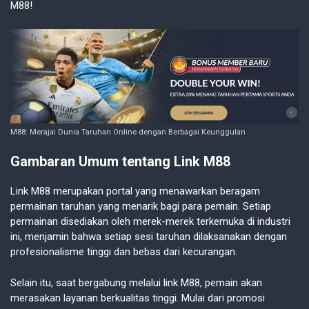
M88!
M88: Merajai Dunia Taruhan Online dengan Berbagai Keunggulan
Gambaran Umum tentang Link M88
Link M88 merupakan portal yang menawarkan beragam
permainan taruhan yang menarik bagi para pemain. Setiap
permainan disediakan oleh merek-merek terkemuka di industri
ini, menjamin bahwa setiap sesi taruhan dilaksanakan dengan
profesionalisme tinggi dan bebas dari kecurangan.
Selain itu, saat bergabung melalui link M88, pemain akan
merasakan layanan berkualitas tinggi. Mulai dari promosi