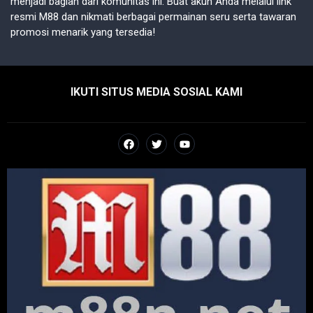
menjadi bagian dari komunitas ini. Buat akun Anda melalui link
resmi M88 dan nikmati berbagai permainan seru serta tawaran
promosi menarik yang tersedia!
IKUTI SITUS MEDIA SOSIAL KAMI