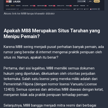
Akses link ke M88 tanpa khawatir diblokir
Apakah M88 Merupakan Situs Taruhan yang
Menipu Pemain?
Karena M88 sering menjadi pusat perhatian banyak pemain, ada
rumor yang beredar di internet mengenai praktik penipuan oleh
situs ini. Namun, apakah itu benar?
Pertama, dari sisi legalitas, M88 memiliki semua dokumen
hukum yang diperlukan, dikeluarkan oleh otoritas perjudian
terkemuka. Salah satu lisensi yang mereka miliki adalah dari
Pemerintah Filipina (dengan nomor lisensi Vanuatu License
12405). Semua operasi dan aktivitas M88 diawasi dengan ketat,
menjamin tidak ada praktik penipuan terhadap pemain.
Selanjutnya, M88 bangga menjadi mitra resmi dari berbagai