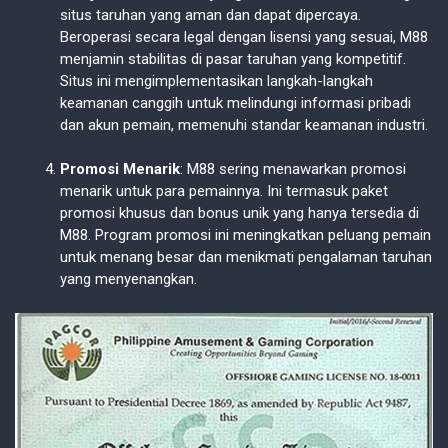
situs taruhan yang aman dan dapat dipercaya.
Beroperasi secara legal dengan lisensi yang sesuai, M88
menjamin stabilitas di pasar taruhan yang kompetitif.
Situs ini mengimplementasikan langkah-langkah
keamanan canggih untuk melindungi informasi pribadi
dan akun pemain, memenuhi standar keamanan industri.
Promosi Menarik
: M88 sering menawarkan promosi
menarik untuk para pemainnya. Ini termasuk paket
promosi khusus dan bonus unik yang hanya tersedia di
M88. Program promosi ini meningkatkan peluang pemain
untuk menang besar dan menikmati pengalaman taruhan
yang menyenangkan.