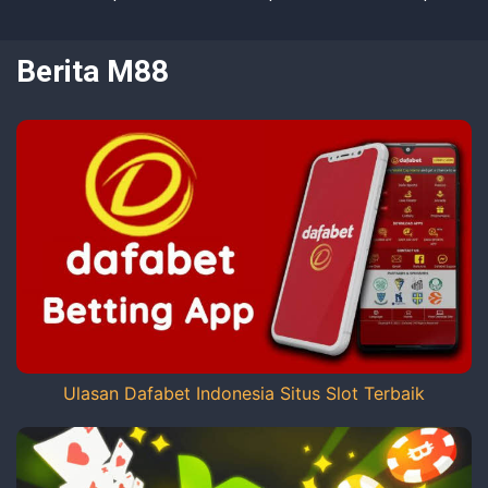
Berita M88
Ulasan Dafabet Indonesia Situs Slot Terbaik