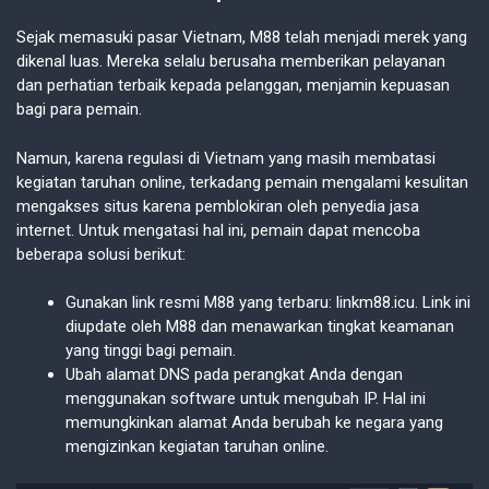
Sejak memasuki pasar Vietnam, M88 telah menjadi merek yang
dikenal luas. Mereka selalu berusaha memberikan pelayanan
dan perhatian terbaik kepada pelanggan, menjamin kepuasan
bagi para pemain.
Namun, karena regulasi di Vietnam yang masih membatasi
kegiatan taruhan online, terkadang pemain mengalami kesulitan
mengakses situs karena pemblokiran oleh penyedia jasa
internet. Untuk mengatasi hal ini, pemain dapat mencoba
beberapa solusi berikut:
Gunakan link resmi M88 yang terbaru: linkm88.icu. Link ini
diupdate oleh M88 dan menawarkan tingkat keamanan
yang tinggi bagi pemain.
Ubah alamat DNS pada perangkat Anda dengan
menggunakan software untuk mengubah IP. Hal ini
memungkinkan alamat Anda berubah ke negara yang
mengizinkan kegiatan taruhan online.