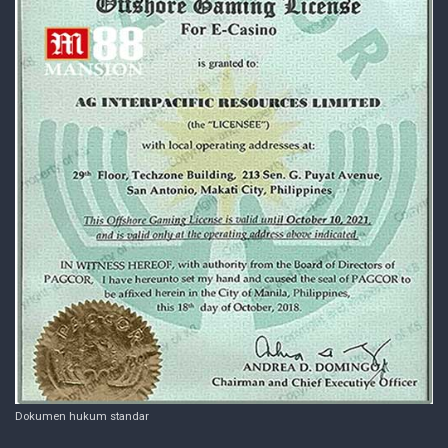
Dokumen hukum standar