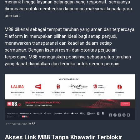
menarik hingga layanan pelanggan yang responsif, semuanya
dirancang untuk memberikan kepuasan maksimal kepada para
pemain.
M88 dikenal sebagai tempat taruhan yang aman dan terpercaya.
Platform ini merupakan pilihan ideal bagi setiap penjudi,
menawarkan transparansi dan keadilan dalam setiap
permainan. Dengan lisensi resmi dari otoritas perjudian
terpercaya, M88 menegaskan posisinya sebagai situs taruhan
yang dapat diandalkan dan terbuka untuk semua pemain.
Ikhtisar tautan M88
Akses Link M88 Tanpa Khawatir Terblokir