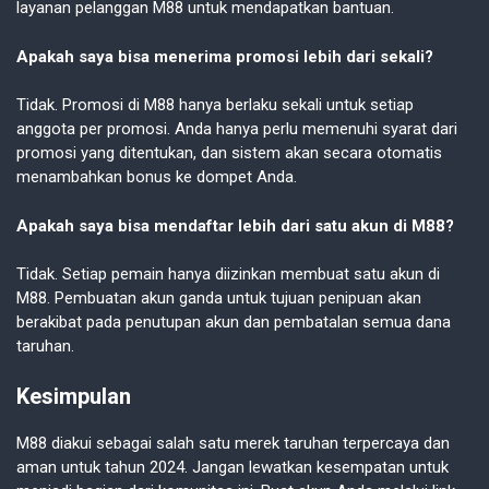
layanan pelanggan M88 untuk mendapatkan bantuan.
Apakah saya bisa menerima promosi lebih dari sekali?
Tidak. Promosi di M88 hanya berlaku sekali untuk setiap
anggota per promosi. Anda hanya perlu memenuhi syarat dari
promosi yang ditentukan, dan sistem akan secara otomatis
menambahkan bonus ke dompet Anda.
Apakah saya bisa mendaftar lebih dari satu akun di M88?
Tidak. Setiap pemain hanya diizinkan membuat satu akun di
M88. Pembuatan akun ganda untuk tujuan penipuan akan
berakibat pada penutupan akun dan pembatalan semua dana
taruhan.
Kesimpulan
M88 diakui sebagai salah satu merek taruhan terpercaya dan
aman untuk tahun 2024. Jangan lewatkan kesempatan untuk