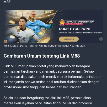
M88!
M88: Merajai Dunia Taruhan Online dengan Berbagai Keunggulan
Gambaran Umum tentang Link M88
Link M88 merupakan portal yang menawarkan beragam
permainan taruhan yang menarik bagi para pemain. Setiap
permainan disediakan oleh merek-merek terkemuka di industri
ini, menjamin bahwa setiap sesi taruhan dilaksanakan dengan
profesionalisme tinggi dan bebas dari kecurangan.
Selain itu, saat bergabung melalui link M88, pemain akan
merasakan layanan berkualitas tinggi. Mulai dari promosi