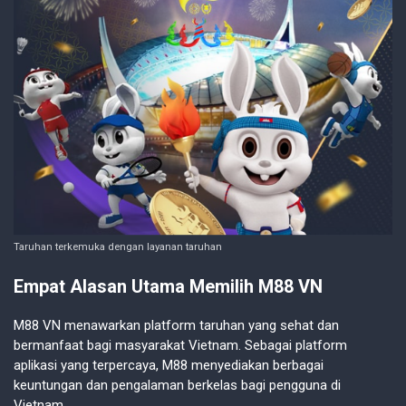
Taruhan terkemuka dengan layanan taruhan
Empat Alasan Utama Memilih M88 VN
M88 VN menawarkan platform taruhan yang sehat dan
bermanfaat bagi masyarakat Vietnam. Sebagai platform
aplikasi yang terpercaya, M88 menyediakan berbagai
keuntungan dan pengalaman berkelas bagi pengguna di
Vietnam.