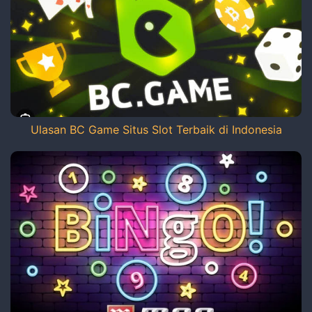
Ulasan BC Game Situs Slot Terbaik di Indonesia