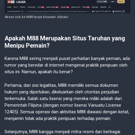
Akses link ke M88 tanpa khawatir diblokir
Apakah M88 Merupakan Situs Taruhan yang
Menipu Pemain?
Karena M88 sering menjadi pusat perhatian banyak pemain, ada
rumor yang beredar di internet mengenai praktik penipuan oleh
situs ini. Namun, apakah itu benar?
Pertama, dari sisi legalitas, M88 memiliki semua dokumen
hukum yang diperlukan, dikeluarkan oleh otoritas perjudian
terkemuka. Salah satu lisensi yang mereka miliki adalah dari
Pemerintah Filipina (dengan nomor lisensi Vanuatu License
12405). Semua operasi dan aktivitas M88 diawasi dengan ketat,
menjamin tidak ada praktik penipuan terhadap pemain.
Selanjutnya, M88 bangga menjadi mitra resmi dari berbagai