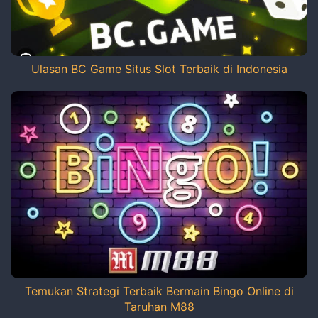
Ulasan BC Game Situs Slot Terbaik di Indonesia
Temukan Strategi Terbaik Bermain Bingo Online di
Taruhan M88