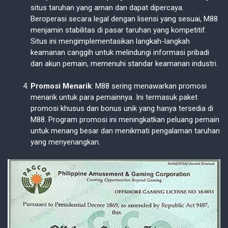
situs taruhan yang aman dan dapat dipercaya.
Beroperasi secara legal dengan lisensi yang sesuai, M88
menjamin stabilitas di pasar taruhan yang kompetitif.
Situs ini mengimplementasikan langkah-langkah
keamanan canggih untuk melindungi informasi pribadi
dan akun pemain, memenuhi standar keamanan industri.
Promosi Menarik
: M88 sering menawarkan promosi
menarik untuk para pemainnya. Ini termasuk paket
promosi khusus dan bonus unik yang hanya tersedia di
M88. Program promosi ini meningkatkan peluang pemain
untuk menang besar dan menikmati pengalaman taruhan
yang menyenangkan.