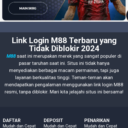
Link Login M88 Terbaru yang
Tidak Diblokir 2024
M88
saat ini merupakan merek yang sangat populer di
pasar taruhan saat ini. Situs ini tidak hanya
menyediakan berbagai macam permainan, tapi juga
layanan berkualitas tinggi. Teman-teman akan
mendapatkan pengalaman menggunakan link login M88
resmi, tanpa diblokir. Mari kita jelajahi situs ini bersama!
DAFTAR
DEPOSIT
PENARIKAN
Mudah dan Cepat
Mudah dan Cepat
Mudah dan Cepat