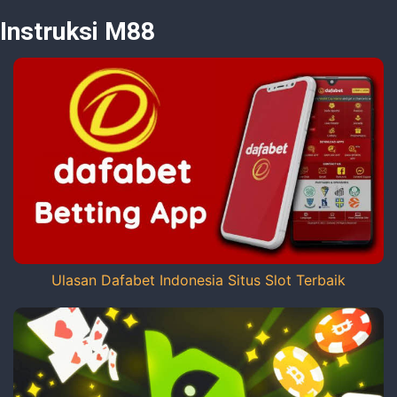
Instruksi M88
Ulasan Dafabet Indonesia Situs Slot Terbaik