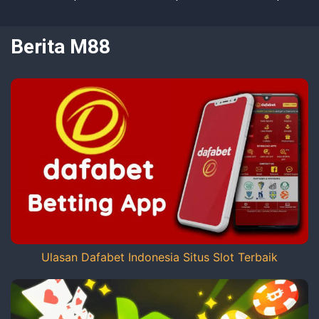
Berita M88
Ulasan Dafabet Indonesia Situs Slot Terbaik