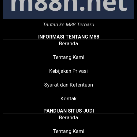
Tautan ke M88 Terbaru
INFORMASI TENTANG M88
Beranda
Tentang Kami
Kebijakan Privasi
Syarat dan Ketentuan
Kontak
PANDUAN SITUS JUDI
Beranda
Tentang Kami