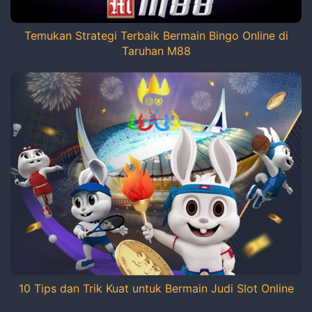
Temukan Strategi Terbaik Bermain Bingo Online di
Taruhan M88
10 Tips dan Trik Kuat untuk Bermain Judi Slot Online