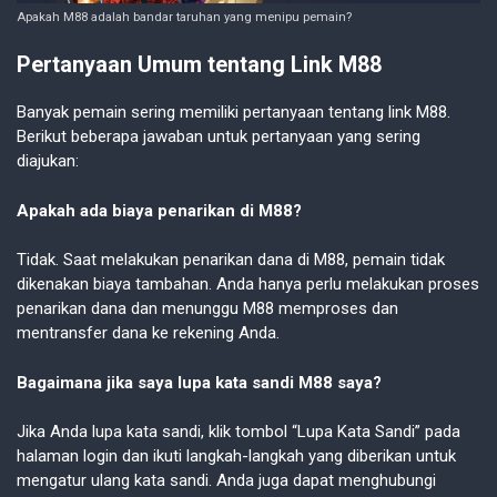
Apakah M88 adalah bandar taruhan yang menipu pemain?
Pertanyaan Umum tentang Link M88
Banyak pemain sering memiliki pertanyaan tentang link M88.
Berikut beberapa jawaban untuk pertanyaan yang sering
diajukan:
Apakah ada biaya penarikan di M88?
Tidak. Saat melakukan penarikan dana di M88, pemain tidak
dikenakan biaya tambahan. Anda hanya perlu melakukan proses
penarikan dana dan menunggu M88 memproses dan
mentransfer dana ke rekening Anda.
Bagaimana jika saya lupa kata sandi M88 saya?
Jika Anda lupa kata sandi, klik tombol “Lupa Kata Sandi” pada
halaman login dan ikuti langkah-langkah yang diberikan untuk
mengatur ulang kata sandi. Anda juga dapat menghubungi