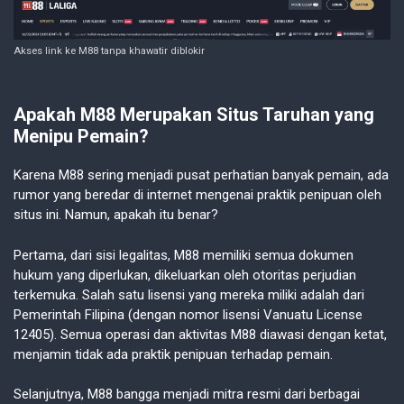
Akses link ke M88 tanpa khawatir diblokir
Apakah M88 Merupakan Situs Taruhan yang
Menipu Pemain?
Karena M88 sering menjadi pusat perhatian banyak pemain, ada
rumor yang beredar di internet mengenai praktik penipuan oleh
situs ini. Namun, apakah itu benar?
Pertama, dari sisi legalitas, M88 memiliki semua dokumen
hukum yang diperlukan, dikeluarkan oleh otoritas perjudian
terkemuka. Salah satu lisensi yang mereka miliki adalah dari
Pemerintah Filipina (dengan nomor lisensi Vanuatu License
12405). Semua operasi dan aktivitas M88 diawasi dengan ketat,
menjamin tidak ada praktik penipuan terhadap pemain.
Selanjutnya, M88 bangga menjadi mitra resmi dari berbagai