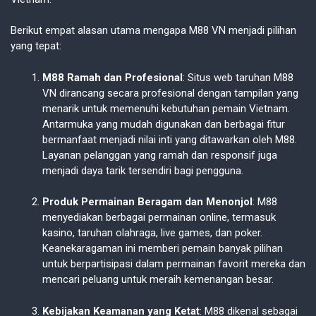
Berikut empat alasan utama mengapa M88 VN menjadi pilihan
yang tepat:
M88 Ramah dan Profesional
: Situs web taruhan M88
VN dirancang secara profesional dengan tampilan yang
menarik untuk memenuhi kebutuhan pemain Vietnam.
Antarmuka yang mudah digunakan dan berbagai fitur
bermanfaat menjadi nilai inti yang ditawarkan oleh M88.
Layanan pelanggan yang ramah dan responsif juga
menjadi daya tarik tersendiri bagi pengguna.
Produk Permainan Beragam dan Menonjol
: M88
menyediakan berbagai permainan online, termasuk
kasino, taruhan olahraga, live games, dan poker.
Keanekaragaman ini memberi pemain banyak pilihan
untuk berpartisipasi dalam permainan favorit mereka dan
mencari peluang untuk meraih kemenangan besar.
Kebijakan Keamanan yang Ketat
: M88 dikenal sebagai