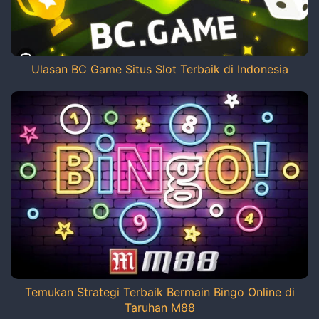
Ulasan BC Game Situs Slot Terbaik di Indonesia
Temukan Strategi Terbaik Bermain Bingo Online di
Taruhan M88