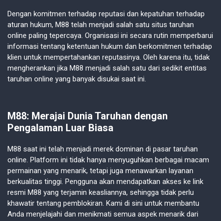
Dengan komitmen terhadap reputasi dan kepatuhan terhadap
aturan hukum, M88 telah menjadi salah satu situs taruhan
online paling tepercaya. Organisasi ini secara rutin memperbarui
informasi tentang ketentuan hukum dan berkomitmen terhadap
klien untuk mempertahankan reputasinya. Oleh karena itu, tidak
mengherankan jika M88 menjadi salah satu dari sedikit entitas
taruhan online yang banyak disukai saat ini.
M88: Merajai Dunia Taruhan dengan
Pengalaman Luar Biasa
M88 saat ini telah menjadi merek dominan di pasar taruhan
online. Platform ini tidak hanya menyuguhkan berbagai macam
permainan yang menarik, tetapi juga menawarkan layanan
berkualitas tinggi. Pengguna akan mendapatkan akses ke link
resmi M88 yang terjamin keasliannya, sehingga tidak perlu
khawatir tentang pemblokiran. Kami di sini untuk membantu
Anda menjelajahi dan menikmati semua aspek menarik dari