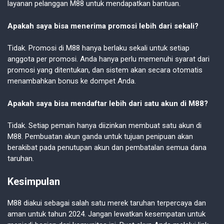
layanan pelanggan M88 untuk mendapatkan bantuan.
Apakah saya bisa menerima promosi lebih dari sekali?
Tidak. Promosi di M88 hanya berlaku sekali untuk setiap
anggota per promosi. Anda hanya perlu memenuhi syarat dari
promosi yang ditentukan, dan sistem akan secara otomatis
menambahkan bonus ke dompet Anda.
Apakah saya bisa mendaftar lebih dari satu akun di M88?
Tidak. Setiap pemain hanya diizinkan membuat satu akun di
M88. Pembuatan akun ganda untuk tujuan penipuan akan
berakibat pada penutupan akun dan pembatalan semua dana
taruhan.
Kesimpulan
M88 diakui sebagai salah satu merek taruhan terpercaya dan
aman untuk tahun 2024. Jangan lewatkan kesempatan untuk