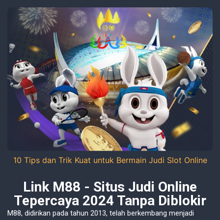
10 Tips dan Trik Kuat untuk Bermain Judi Slot Online
Link M88 - Situs Judi Online
Tepercaya 2024 Tanpa Diblokir
M88, didirikan pada tahun 2013, telah berkembang menjadi