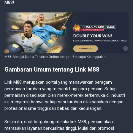
M88!
M88: Merajai Dunia Taruhan Online dengan Berbagai Keunggulan
Gambaran Umum tentang Link M88
Link M88 merupakan portal yang menawarkan beragam
permainan taruhan yang menarik bagi para pemain. Setiap
permainan disediakan oleh merek-merek terkemuka di industri
ini, menjamin bahwa setiap sesi taruhan dilaksanakan dengan
profesionalisme tinggi dan bebas dari kecurangan.
Selain itu, saat bergabung melalui link M88, pemain akan
merasakan layanan berkualitas tinggi. Mulai dari promosi