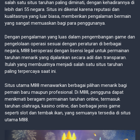
salah satu situs taruhan paling diminati, dengan kehadirannya di
lebih dari 55 negara. Situs ini dikenal karena reputasi dan
kualitasnya yang luar biasa, memberikan pengalaman bermain
yang sangat memuaskan bagi para penggunanya.
Dengan pengalaman yang luas dalam pengembangan game dan
pengelolaan operasi sesuai dengan peraturan di berbagai
negara, M88 beroperasi dengan lisensi legal untuk permainan
taruhan menarik yang dijalankan secara adil dan transparan.
Itulah yang membuatnya menjadi salah satu situs taruhan
paling terpercaya saat ini.
Situs utama M88 menawarkan berbagai pilihan menarik bagi
pemain baru maupun profesional. Di M88, pengguna dapat
menikmati beragam permainan taruhan online, termasuk
taruhan olahraga, kasino online, dan berbagai jenis game
seperti slot dan tembak ikan, yang semuanya tersedia di situs
utama M88.