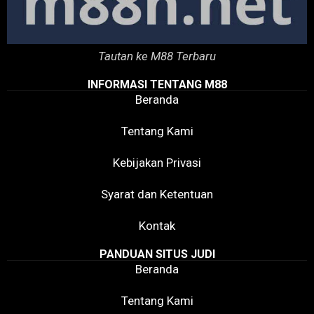
Tautan ke M88 Terbaru
INFORMASI TENTANG M88
Beranda
Tentang Kami
Kebijakan Privasi
Syarat dan Ketentuan
Kontak
PANDUAN SITUS JUDI
Beranda
Tentang Kami