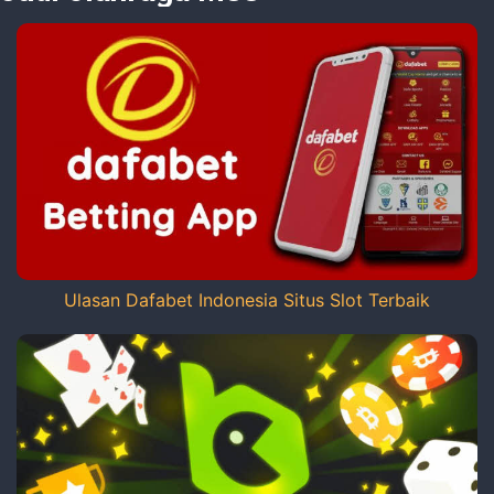
Ulasan Dafabet Indonesia Situs Slot Terbaik