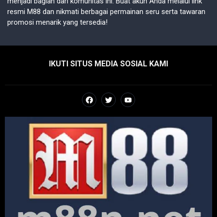
menjadi bagian dari komunitas ini. Buat akun Anda melalui link
resmi M88 dan nikmati berbagai permainan seru serta tawaran
promosi menarik yang tersedia!
IKUTI SITUS MEDIA SOSIAL KAMI