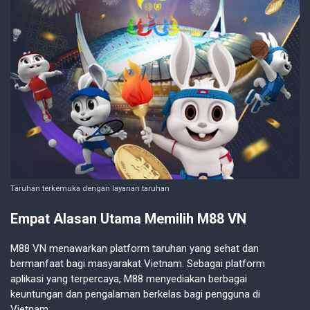
Taruhan terkemuka dengan layanan taruhan
Empat Alasan Utama Memilih M88 VN
M88 VN menawarkan platform taruhan yang sehat dan
bermanfaat bagi masyarakat Vietnam. Sebagai platform
aplikasi yang terpercaya, M88 menyediakan berbagai
keuntungan dan pengalaman berkelas bagi pengguna di
Vietnam.