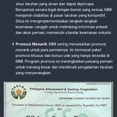
situs taruhan yang aman dan dapat dipercaya.
Beroperasi secara legal dengan lisensi yang sesuai, M88
menjamin stabilitas di pasar taruhan yang kompetitif.
Situs ini mengimplementasikan langkah-langkah
keamanan canggih untuk melindungi informasi pribadi
dan akun pemain, memenuhi standar keamanan industri.
Promosi Menarik
: M88 sering menawarkan promosi
menarik untuk para pemainnya. Ini termasuk paket
promosi khusus dan bonus unik yang hanya tersedia di
M88. Program promosi ini meningkatkan peluang pemain
untuk menang besar dan menikmati pengalaman taruhan
yang menyenangkan.