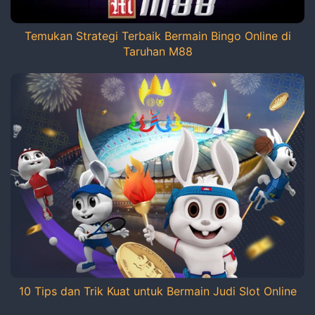
Temukan Strategi Terbaik Bermain Bingo Online di
Taruhan M88
10 Tips dan Trik Kuat untuk Bermain Judi Slot Online