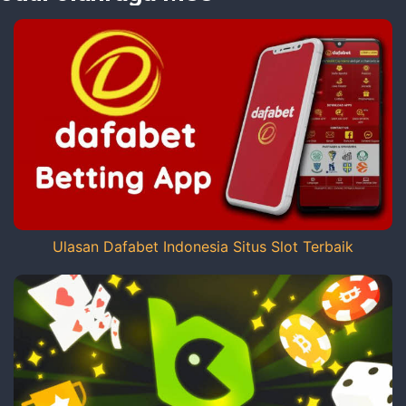
Ulasan Dafabet Indonesia Situs Slot Terbaik