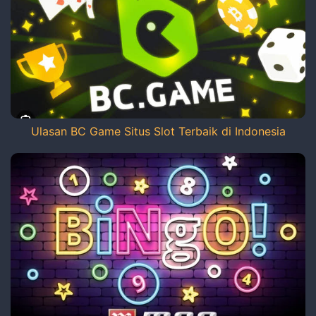
Ulasan BC Game Situs Slot Terbaik di Indonesia