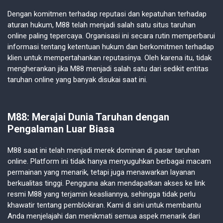
Dengan komitmen terhadap reputasi dan kepatuhan terhadap
aturan hukum, M88 telah menjadi salah satu situs taruhan
online paling tepercaya. Organisasi ini secara rutin memperbarui
informasi tentang ketentuan hukum dan berkomitmen terhadap
klien untuk mempertahankan reputasinya. Oleh karena itu, tidak
mengherankan jika M88 menjadi salah satu dari sedikit entitas
taruhan online yang banyak disukai saat ini.
M88: Merajai Dunia Taruhan dengan
Pengalaman Luar Biasa
M88 saat ini telah menjadi merek dominan di pasar taruhan
online. Platform ini tidak hanya menyuguhkan berbagai macam
permainan yang menarik, tetapi juga menawarkan layanan
berkualitas tinggi. Pengguna akan mendapatkan akses ke link
resmi M88 yang terjamin keasliannya, sehingga tidak perlu
khawatir tentang pemblokiran. Kami di sini untuk membantu
Anda menjelajahi dan menikmati semua aspek menarik dari