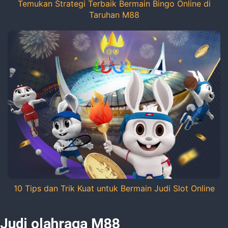
Temukan Strategi Terbaik Bermain Bingo Online di
Taruhan M88
10 Tips dan Trik Kuat untuk Bermain Judi Slot Online
Judi olahraga M88