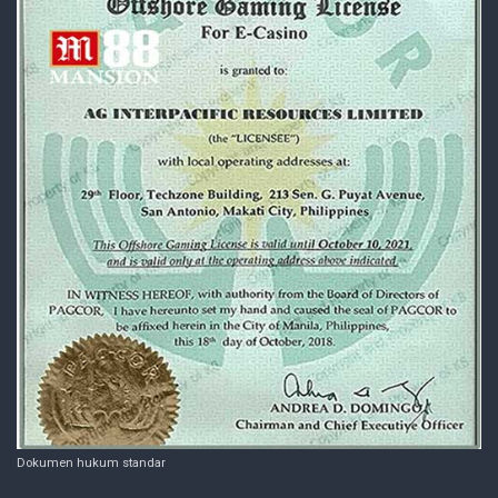
Dokumen hukum standar