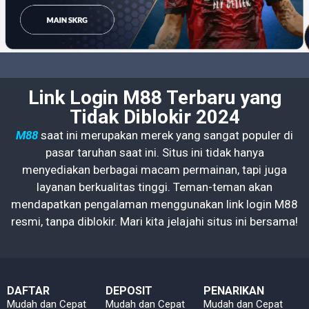
Link Login M88 Terbaru yang
Tidak Diblokir 2024
M88
saat ini merupakan merek yang sangat populer di
pasar taruhan saat ini. Situs ini tidak hanya
menyediakan berbagai macam permainan, tapi juga
layanan berkualitas tinggi. Teman-teman akan
mendapatkan pengalaman menggunakan link login M88
resmi, tanpa diblokir. Mari kita jelajahi situs ini bersama!
DAFTAR
DEPOSIT
PENARIKAN
Mudah dan Cepat
Mudah dan Cepat
Mudah dan Cepat