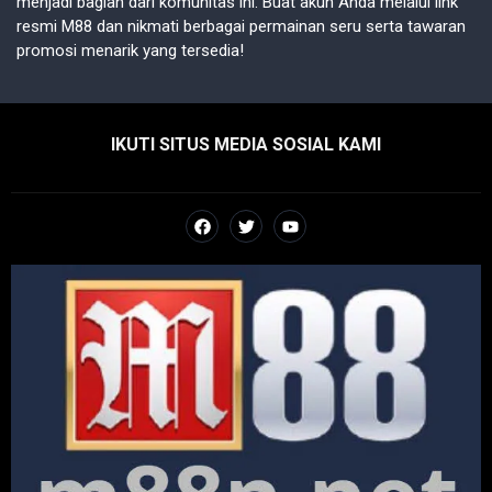
menjadi bagian dari komunitas ini. Buat akun Anda melalui link
resmi M88 dan nikmati berbagai permainan seru serta tawaran
promosi menarik yang tersedia!
IKUTI SITUS MEDIA SOSIAL KAMI