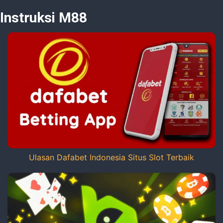
Instruksi M88
Ulasan Dafabet Indonesia Situs Slot Terbaik