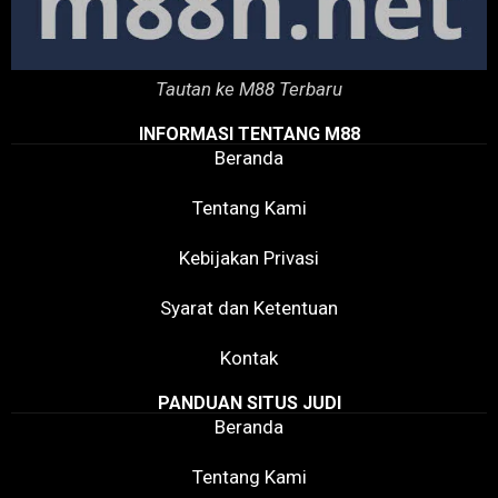
Tautan ke M88 Terbaru
INFORMASI TENTANG M88
Beranda
Tentang Kami
Kebijakan Privasi
Syarat dan Ketentuan
Kontak
PANDUAN SITUS JUDI
Beranda
Tentang Kami