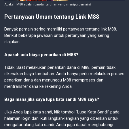
Apakah M88 adalah bandar taruhan yang menipu pemain?
Pertanyaan Umum tentang Link M88
Banyak pemain sering memiliki pertanyaan tentang link M88.
Berikut beberapa jawaban untuk pertanyaan yang sering
diajukan:
Apakah ada biaya penarikan di M88?
Tidak. Saat melakukan penarikan dana di M88, pemain tidak
dikenakan biaya tambahan. Anda hanya perlu melakukan proses
penarikan dana dan menunggu M88 memproses dan
mentransfer dana ke rekening Anda.
Bagaimana jika saya lupa kata sandi M88 saya?
Jika Anda lupa kata sandi, klik tombol “Lupa Kata Sandi” pada
halaman login dan ikuti langkah-langkah yang diberikan untuk
mengatur ulang kata sandi. Anda juga dapat menghubungi