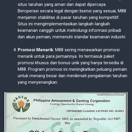
situs taruhan yang aman dan dapat dipercaya.
Beroperasi secara legal dengan lisensi yang sesuai, M88
menjamin stabilitas di pasar taruhan yang kompetitif.
Situs ini mengimplementasikan langkah-langkah
keamanan canggih untuk melindungi informasi pribadi
dan akun pemain, memenuhi standar keamanan industri.
Promosi Menarik
: M88 sering menawarkan promosi
menarik untuk para pemainnya. Ini termasuk paket
promosi khusus dan bonus unik yang hanya tersedia di
M88. Program promosi ini meningkatkan peluang pemain
untuk menang besar dan menikmati pengalaman taruhan
yang menyenangkan.