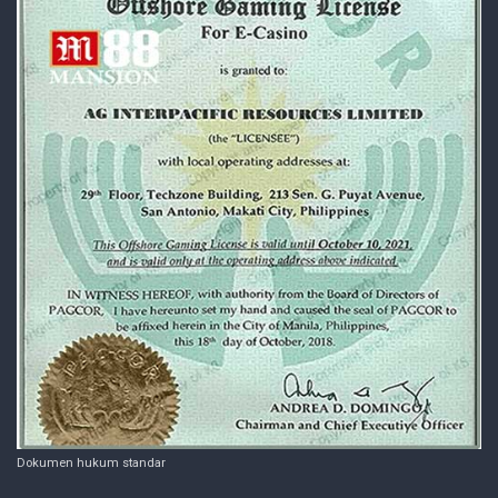
Dokumen hukum standar