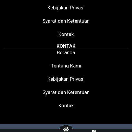
Kebijakan Privasi
Syarat dan Ketentuan
Kontak
KONTAK
Beranda
Tentang Kami
Kebijakan Privasi
Syarat dan Ketentuan
Kontak