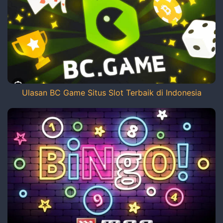
Ulasan BC Game Situs Slot Terbaik di Indonesia