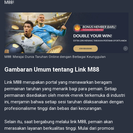
M88!
M88: Merajai Dunia Taruhan Online dengan Berbagai Keunggulan
Gambaran Umum tentang Link M88
Link M88 merupakan portal yang menawarkan beragam
permainan taruhan yang menarik bagi para pemain. Setiap
permainan disediakan oleh merek-merek terkemuka di industri
ini, menjamin bahwa setiap sesi taruhan dilaksanakan dengan
profesionalisme tinggi dan bebas dari kecurangan.
Selain itu, saat bergabung melalui link M88, pemain akan
merasakan layanan berkualitas tinggi. Mulai dari promosi