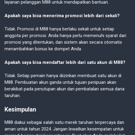
layanan pelanggan M88 untuk mendapatkan bantuan.
Apakah saya bisa menerima promosi lebih dari sekali?
Tidak. Promosi di M88 hanya berlaku sekali untuk setiap
anggota per promosi. Anda hanya perlu memenuhi syarat dari
promosi yang ditentukan, dan sistem akan secara otomatis
menambahkan bonus ke dompet Anda.
Apakah saya bisa mendaftar lebih dari satu akun di M88?
Tidak. Setiap pemain hanya diizinkan membuat satu akun di
M88. Pembuatan akun ganda untuk tujuan penipuan akan
berakibat pada penutupan akun dan pembatalan semua dana
taruhan.
Kesimpulan
M88 diakui sebagai salah satu merek taruhan terpercaya dan
aman untuk tahun 2024. Jangan lewatkan kesempatan untuk