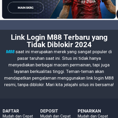
Link Login M88 Terbaru yang
Tidak Diblokir 2024
M88
saat ini merupakan merek yang sangat populer di
pasar taruhan saat ini. Situs ini tidak hanya
menyediakan berbagai macam permainan, tapi juga
layanan berkualitas tinggi. Teman-teman akan
mendapatkan pengalaman menggunakan link login M88
resmi, tanpa diblokir. Mari kita jelajahi situs ini bersama!
DAFTAR
DEPOSIT
PENARIKAN
Mudah dan Cepat
Mudah dan Cepat
Mudah dan Cepat