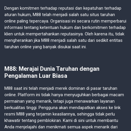
Dengan komitmen terhadap reputasi dan kepatuhan terhadap
aturan hukum, M88 telah menjadi salah satu situs taruhan
online paling tepercaya. Organisasi ini secara rutin memperbarui
informasi tentang ketentuan hukum dan berkomitmen terhadap
klien untuk mempertahankan reputasinya. Oleh karena itu, tidak
mengherankan jika M88 menjadi salah satu dari sedikit entitas
taruhan online yang banyak disukai saat ini.
M88: Merajai Dunia Taruhan dengan
Pengalaman Luar Biasa
M88 saat ini telah menjadi merek dominan di pasar taruhan
online. Platform ini tidak hanya menyuguhkan berbagai macam
permainan yang menarik, tetapi juga menawarkan layanan
berkualitas tinggi. Pengguna akan mendapatkan akses ke link
resmi M88 yang terjamin keasliannya, sehingga tidak perlu
khawatir tentang pemblokiran. Kami di sini untuk membantu
Anda menjelajahi dan menikmati semua aspek menarik dari