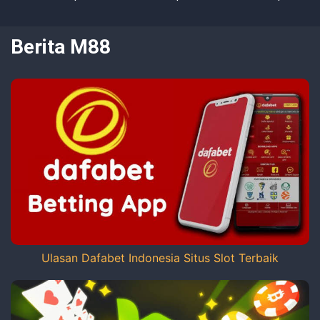
Berita M88
Ulasan Dafabet Indonesia Situs Slot Terbaik