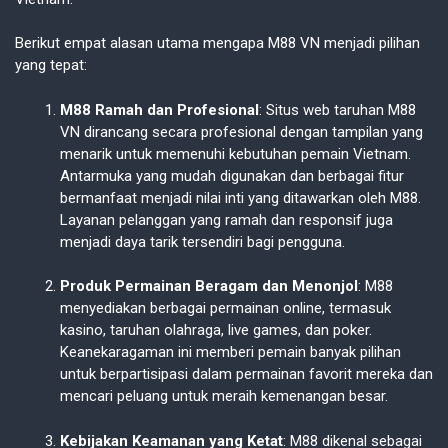
Berikut empat alasan utama mengapa M88 VN menjadi pilihan
yang tepat:
M88 Ramah dan Profesional
: Situs web taruhan M88
VN dirancang secara profesional dengan tampilan yang
menarik untuk memenuhi kebutuhan pemain Vietnam.
Antarmuka yang mudah digunakan dan berbagai fitur
bermanfaat menjadi nilai inti yang ditawarkan oleh M88.
Layanan pelanggan yang ramah dan responsif juga
menjadi daya tarik tersendiri bagi pengguna.
Produk Permainan Beragam dan Menonjol
: M88
menyediakan berbagai permainan online, termasuk
kasino, taruhan olahraga, live games, dan poker.
Keanekaragaman ini memberi pemain banyak pilihan
untuk berpartisipasi dalam permainan favorit mereka dan
mencari peluang untuk meraih kemenangan besar.
Kebijakan Keamanan yang Ketat
: M88 dikenal sebagai