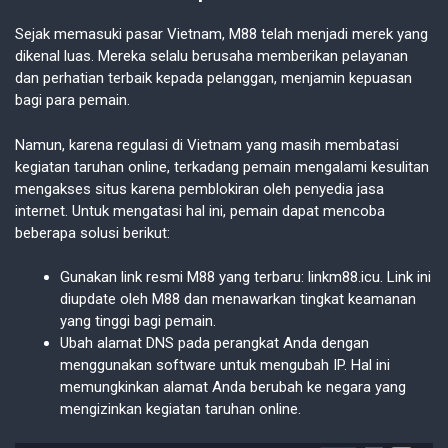
Sejak memasuki pasar Vietnam, M88 telah menjadi merek yang
dikenal luas. Mereka selalu berusaha memberikan pelayanan
dan perhatian terbaik kepada pelanggan, menjamin kepuasan
bagi para pemain.
Namun, karena regulasi di Vietnam yang masih membatasi
kegiatan taruhan online, terkadang pemain mengalami kesulitan
mengakses situs karena pemblokiran oleh penyedia jasa
internet. Untuk mengatasi hal ini, pemain dapat mencoba
beberapa solusi berikut:
Gunakan link resmi M88 yang terbaru: linkm88.icu. Link ini
diupdate oleh M88 dan menawarkan tingkat keamanan
yang tinggi bagi pemain.
Ubah alamat DNS pada perangkat Anda dengan
menggunakan software untuk mengubah IP. Hal ini
memungkinkan alamat Anda berubah ke negara yang
mengizinkan kegiatan taruhan online.