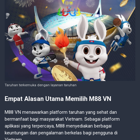
Taruhan terkemuka dengan layanan taruhan
Empat Alasan Utama Memilih M88 VN
M88 VN menawarkan platform taruhan yang sehat dan
bermanfaat bagi masyarakat Vietnam. Sebagai platform
aplikasi yang terpercaya, M88 menyediakan berbagai
keuntungan dan pengalaman berkelas bagi pengguna di
Vietnam.