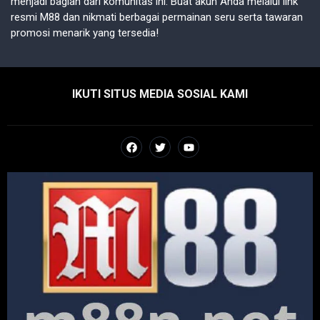
menjadi bagian dari komunitas ini. Buat akun Anda melalui link
resmi M88 dan nikmati berbagai permainan seru serta tawaran
promosi menarik yang tersedia!
IKUTI SITUS MEDIA SOSIAL KAMI