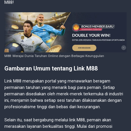
M88!
M88: Merajai Dunia Taruhan Online dengan Berbagai Keunggulan
Gambaran Umum tentang Link M88
Link M88 merupakan portal yang menawarkan beragam
permainan taruhan yang menarik bagi para pemain. Setiap
permainan disediakan oleh merek-merek terkemuka di industri
ini, menjamin bahwa setiap sesi taruhan dilaksanakan dengan
profesionalisme tinggi dan bebas dari kecurangan.
Selain itu, saat bergabung melalui link M88, pemain akan
merasakan layanan berkualitas tinggi. Mulai dari promosi