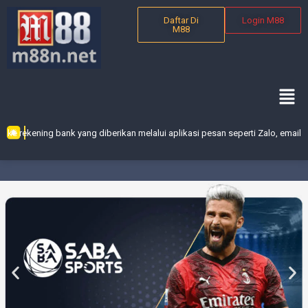
Daftar Di
Login M88
M88
melalui aplikasi pesan seperti Zalo, email, atau yang diiklankan di akun me