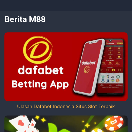
Berita M88
Ulasan Dafabet Indonesia Situs Slot Terbaik