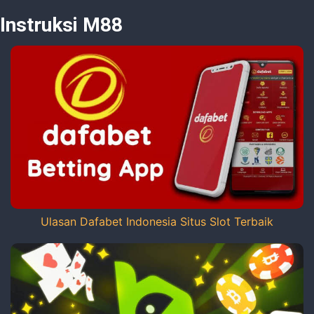
Instruksi M88
Ulasan Dafabet Indonesia Situs Slot Terbaik