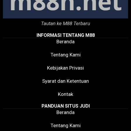
Tautan ke M88 Terbaru
INFORMASI TENTANG M88
Beranda
Tentang Kami
Kebijakan Privasi
Syarat dan Ketentuan
Kontak
PANDUAN SITUS JUDI
Beranda
Tentang Kami