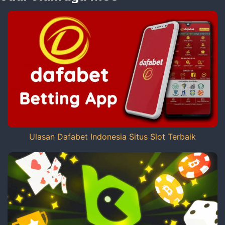
Ulasan Dafabet Indonesia Situs Slot Terbaik