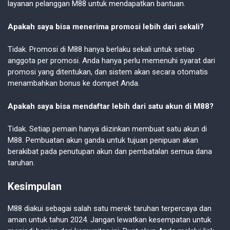
layanan pelanggan M88 untuk mendapatkan bantuan.
Apakah saya bisa menerima promosi lebih dari sekali?
Tidak. Promosi di M88 hanya berlaku sekali untuk setiap
anggota per promosi. Anda hanya perlu memenuhi syarat dari
promosi yang ditentukan, dan sistem akan secara otomatis
menambahkan bonus ke dompet Anda.
Apakah saya bisa mendaftar lebih dari satu akun di M88?
Tidak. Setiap pemain hanya diizinkan membuat satu akun di
M88. Pembuatan akun ganda untuk tujuan penipuan akan
berakibat pada penutupan akun dan pembatalan semua dana
taruhan.
Kesimpulan
M88 diakui sebagai salah satu merek taruhan terpercaya dan
aman untuk tahun 2024. Jangan lewatkan kesempatan untuk