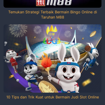
Temukan Strategi Terbaik Bermain Bingo Online di
Taruhan M88
10 Tips dan Trik Kuat untuk Bermain Judi Slot Online