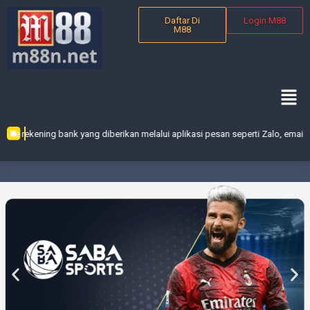
Daftar Di
Login M88
M88
 melalui aplikasi pesan seperti Zalo, email, atau yang diiklankan di akun me