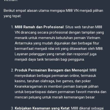
Berikut empat alasan utama mengapa M88 VN menjadi pilihan
yang tepat:
M88 Ramah dan Profesional
: Situs web taruhan M88
VN dirancang secara profesional dengan tampilan yang
menarik untuk memenuhi kebutuhan pemain Vietnam.
Antarmuka yang mudah digunakan dan berbagai fitur
bermanfaat menjadi nilai inti yang ditawarkan oleh M88.
Layanan pelanggan yang ramah dan responsif juga
menjadi daya tarik tersendiri bagi pengguna.
Produk Permainan Beragam dan Menonjol
: M88
menyediakan berbagai permainan online, termasuk
kasino, taruhan olahraga, live games, dan poker.
Keanekaragaman ini memberi pemain banyak pilihan
untuk berpartisipasi dalam permainan favorit mereka dan
mencari peluang untuk meraih kemenangan besar.
Kebijakan Keamanan yang Ketat
: M88 dikenal sebagai