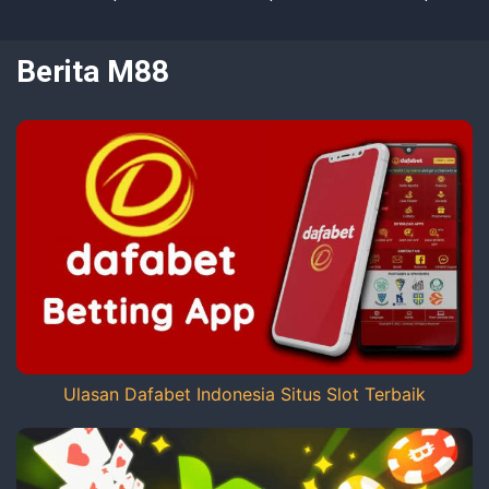
Berita M88
Ulasan Dafabet Indonesia Situs Slot Terbaik