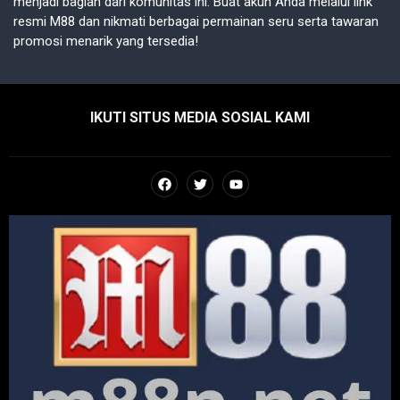
menjadi bagian dari komunitas ini. Buat akun Anda melalui link
resmi M88 dan nikmati berbagai permainan seru serta tawaran
promosi menarik yang tersedia!
IKUTI SITUS MEDIA SOSIAL KAMI