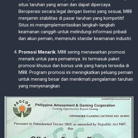
situs taruhan yang aman dan dapat dipercaya.
Beroperasi secara legal dengan lisensi yang sesuai, M88
menjamin stabilitas di pasar taruhan yang kompetitif.
Situs ini mengimplementasikan langkah-langkah
keamanan canggih untuk melindungi informasi pribadi
dan akun pemain, memenuhi standar keamanan industri.
Promosi Menarik
: M88 sering menawarkan promosi
menarik untuk para pemainnya. Ini termasuk paket
promosi khusus dan bonus unik yang hanya tersedia di
M88. Program promosi ini meningkatkan peluang pemain
untuk menang besar dan menikmati pengalaman taruhan
yang menyenangkan.