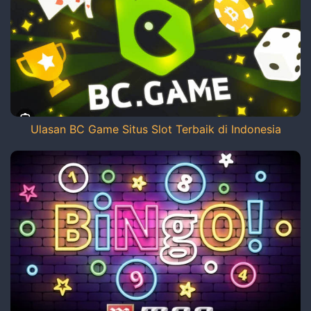
Ulasan BC Game Situs Slot Terbaik di Indonesia