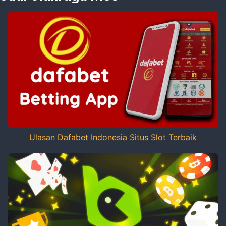
Ulasan Dafabet Indonesia Situs Slot Terbaik