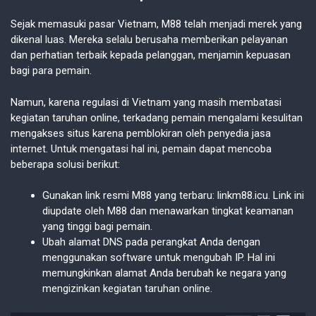
Sejak memasuki pasar Vietnam, M88 telah menjadi merek yang
dikenal luas. Mereka selalu berusaha memberikan pelayanan
dan perhatian terbaik kepada pelanggan, menjamin kepuasan
bagi para pemain.
Namun, karena regulasi di Vietnam yang masih membatasi
kegiatan taruhan online, terkadang pemain mengalami kesulitan
mengakses situs karena pemblokiran oleh penyedia jasa
internet. Untuk mengatasi hal ini, pemain dapat mencoba
beberapa solusi berikut:
Gunakan link resmi M88 yang terbaru: linkm88.icu. Link ini
diupdate oleh M88 dan menawarkan tingkat keamanan
yang tinggi bagi pemain.
Ubah alamat DNS pada perangkat Anda dengan
menggunakan software untuk mengubah IP. Hal ini
memungkinkan alamat Anda berubah ke negara yang
mengizinkan kegiatan taruhan online.