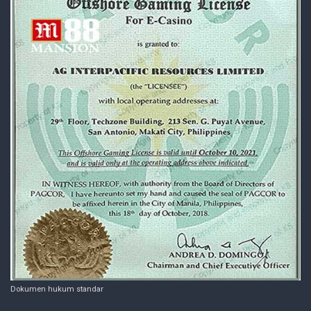
Dokumen hukum standar