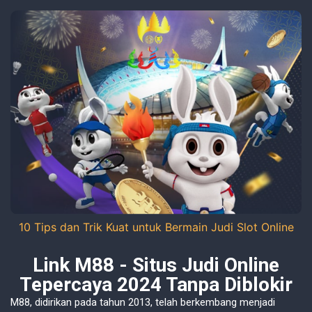
10 Tips dan Trik Kuat untuk Bermain Judi Slot Online
Link M88 - Situs Judi Online
Tepercaya 2024 Tanpa Diblokir
M88, didirikan pada tahun 2013, telah berkembang menjadi