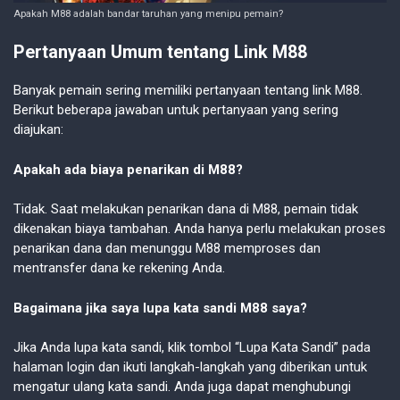
Apakah M88 adalah bandar taruhan yang menipu pemain?
Pertanyaan Umum tentang Link M88
Banyak pemain sering memiliki pertanyaan tentang link M88.
Berikut beberapa jawaban untuk pertanyaan yang sering
diajukan:
Apakah ada biaya penarikan di M88?
Tidak. Saat melakukan penarikan dana di M88, pemain tidak
dikenakan biaya tambahan. Anda hanya perlu melakukan proses
penarikan dana dan menunggu M88 memproses dan
mentransfer dana ke rekening Anda.
Bagaimana jika saya lupa kata sandi M88 saya?
Jika Anda lupa kata sandi, klik tombol “Lupa Kata Sandi” pada
halaman login dan ikuti langkah-langkah yang diberikan untuk
mengatur ulang kata sandi. Anda juga dapat menghubungi