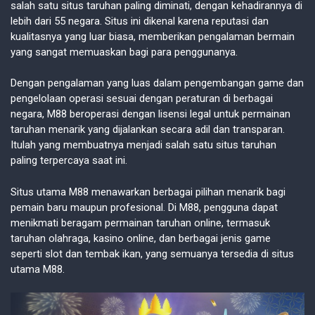
salah satu situs taruhan paling diminati, dengan kehadirannya di
lebih dari 55 negara. Situs ini dikenal karena reputasi dan
kualitasnya yang luar biasa, memberikan pengalaman bermain
yang sangat memuaskan bagi para penggunanya.
Dengan pengalaman yang luas dalam pengembangan game dan
pengelolaan operasi sesuai dengan peraturan di berbagai
negara, M88 beroperasi dengan lisensi legal untuk permainan
taruhan menarik yang dijalankan secara adil dan transparan.
Itulah yang membuatnya menjadi salah satu situs taruhan
paling terpercaya saat ini.
Situs utama M88 menawarkan berbagai pilihan menarik bagi
pemain baru maupun profesional. Di M88, pengguna dapat
menikmati beragam permainan taruhan online, termasuk
taruhan olahraga, kasino online, dan berbagai jenis game
seperti slot dan tembak ikan, yang semuanya tersedia di situs
utama M88.