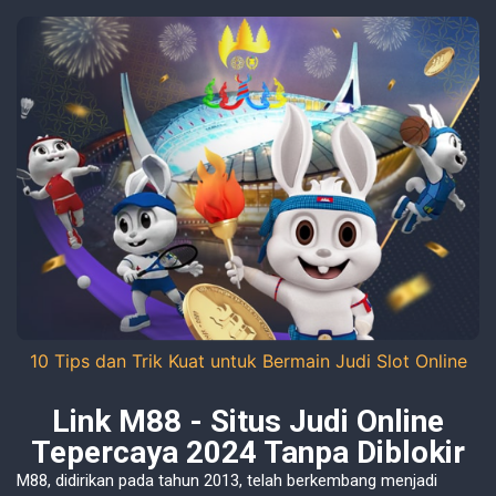
10 Tips dan Trik Kuat untuk Bermain Judi Slot Online
Link M88 - Situs Judi Online
Tepercaya 2024 Tanpa Diblokir
M88, didirikan pada tahun 2013, telah berkembang menjadi