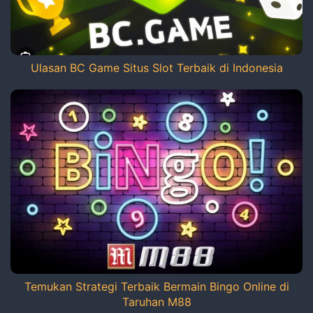
Ulasan BC Game Situs Slot Terbaik di Indonesia
Temukan Strategi Terbaik Bermain Bingo Online di
Taruhan M88