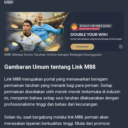
M88!
M88: Merajai Dunia Taruhan Online dengan Berbagai Keunggulan
Gambaran Umum tentang Link M88
Link M88 merupakan portal yang menawarkan beragam
permainan taruhan yang menarik bagi para pemain. Setiap
permainan disediakan oleh merek-merek terkemuka di industri
ini, menjamin bahwa setiap sesi taruhan dilaksanakan dengan
profesionalisme tinggi dan bebas dari kecurangan.
Selain itu, saat bergabung melalui link M88, pemain akan
merasakan layanan berkualitas tinggi. Mulai dari promosi