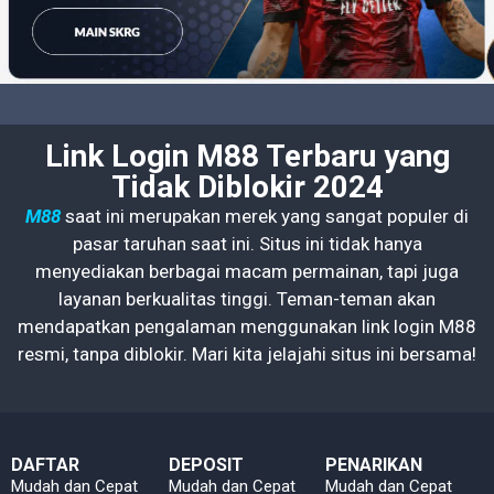
Link Login M88 Terbaru yang
Tidak Diblokir 2024
M88
saat ini merupakan merek yang sangat populer di
pasar taruhan saat ini. Situs ini tidak hanya
menyediakan berbagai macam permainan, tapi juga
layanan berkualitas tinggi. Teman-teman akan
mendapatkan pengalaman menggunakan link login M88
resmi, tanpa diblokir. Mari kita jelajahi situs ini bersama!
DAFTAR
DEPOSIT
PENARIKAN
Mudah dan Cepat
Mudah dan Cepat
Mudah dan Cepat