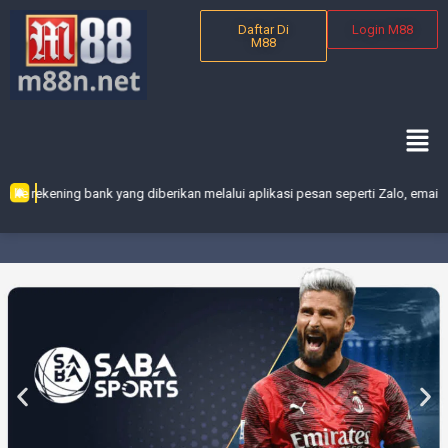
Daftar Di
Login M88
M88
 melalui aplikasi pesan seperti Zalo, email, atau yang diiklankan di akun me