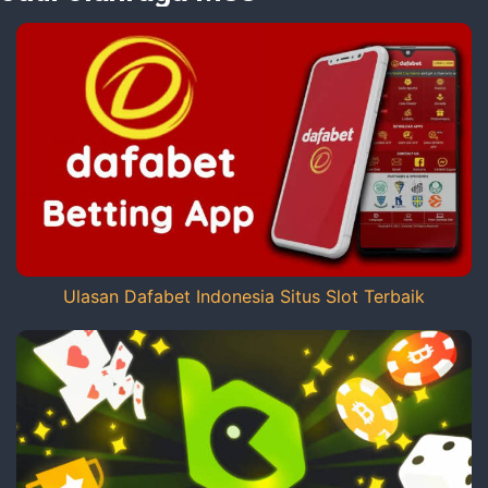
Ulasan Dafabet Indonesia Situs Slot Terbaik