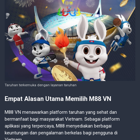
Taruhan terkemuka dengan layanan taruhan
Empat Alasan Utama Memilih M88 VN
M88 VN menawarkan platform taruhan yang sehat dan
bermanfaat bagi masyarakat Vietnam. Sebagai platform
aplikasi yang terpercaya, M88 menyediakan berbagai
keuntungan dan pengalaman berkelas bagi pengguna di
Vietnam.